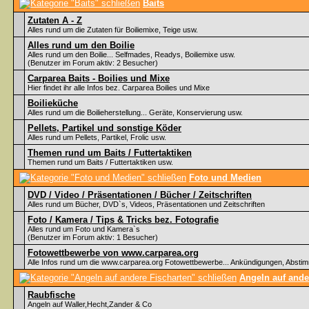
Baits
Zutaten A - Z
Alles rund um die Zutaten für Boiliemixe, Teige usw.
Alles rund um den Boilie
Alles rund um den Boilie... Selfmades, Readys, Boiliemixe usw.
(Benutzer im Forum aktiv: 2 Besucher)
Carparea Baits - Boilies und Mixe
Hier findet ihr alle Infos bez. Carparea Boilies und Mixe
Boilieküche
Alles rund um die Boilieherstellung... Geräte, Konservierung usw.
Pellets, Partikel und sonstige Köder
Alles rund um Pellets, Partikel, Frolic usw.
Themen rund um Baits / Futtertaktiken
Themen rund um Baits / Futtertaktiken usw.
Foto und Medien
DVD / Video / Präsentationen / Bücher / Zeitschriften
Alles rund um Bücher, DVD`s, Videos, Präsentationen und Zeitschriften
Foto / Kamera / Tips & Tricks bez. Fotografie
Alles rund um Foto und Kamera`s
(Benutzer im Forum aktiv: 1 Besucher)
Fotowettbewerbe von www.carparea.org
Alle Infos rund um die www.carparea.org Fotowettbewerbe... Ankündigungen, Abst
Angeln auf ande
Raubfische
Angeln auf Waller,Hecht,Zander & Co