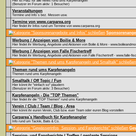
Hier ist Platz für alle News rund ums Karpfenangeln
(Benutzer im Forum aktiv: 1 Besucher)
Veranstaltungen
Termine und Info`s bez. Messen usw.
Termine von www.carparea.org
Hier findet ihr Infos rund um Termine von www.carparea.org
Sponsorenangeb
Werbung / Anzeigen von Boilie & More
Hier findet ihr Werbung, Angebote und Aktionen von Boilie & More - www.boilieandmo
Werbung / Anzeigen von Falle Fischertreff
Hier findet ihr Werbung, Angebote und Aktionen von Falle Fischertreff - www.falle-fisc
Themen rund ums Karpfenangeln
Themen rund ums Karpfenangeln
Smalltalk / Off Topic / Fun
Hier könnt ihr "einfach so" plaudern
(Benutzer im Forum aktiv: 3 Besucher)
Karpfenangeln - Die "TOP Themen"
Hier findet ihr die "TOP Themen" rund ums Karpfenangeln
Verein / Club / Team / Blog - Area
Hier könnt ihr euren Verein, Club bzw. euer Team oder euren Blog vorstellen
Carparea`s Handbuch für Karpfenangler
Info rund um Tackle, Baits & Co.
Gew
Session- und Fangberichte / Treffen / geplante Sessions