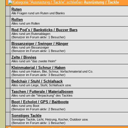
Ausrüstung / Tackle
Ruten
Alle Fragen rund um Ruten und Blanks
Rollen
Alles rund um Rollen
Rod Pod`s / Banksticks / Buzzer Bars
Alles rund um Rutenablagen
(Benutzer im Forum aktiv: 1 Besucher)
Bissanzeiger / Swinger / Hänger
Alles rund um Bissanzeiger
(Benutzer im Forum aktiv: 1 Besucher)
Zelte / Bivvies
Alles rund um "das zweite Heim"
Kleinmaterial / Schnur / Haken
Alles rund um Haken, Blei, Schnur, Vorfachmaterial und Co.
(Benutzer im Forum aktiv: 3 Besucher)
Bedchair / Stuhl / Schlafsack
Alles rund um Liege, Stuhl, Schlafsack usw.
Taschen / Futterale / Materialboxen
Alles rund um die "Verpackung" des Tackles
Boot / Echolot / GPS / Baitboote
Alles rund ums Boot
(Benutzer im Forum aktiv: 2 Besucher)
Sonstiges Tackle
Sonstiges Tackle, Licht, Heizung, Kocher, Outdoor usw.
(Benutzer im Forum aktiv: 1 Besucher)