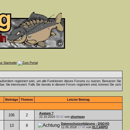
ußerdem registriert sein, um alle Funktionen dieses Forums zu nutzen. Benutzen Sie
 Sie interessiert. Falls Sie bereits in diesem Forum registriert sind, können Sie sich
Beiträge
Themen
Letzter Beitrag
Avatare ?
106
2
22.10.2014
09:42
von
shortway
Datenschutzerklärung - DSGVO
13
8
12.05.2018
17:46
von
ELCARPO