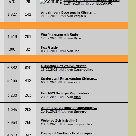
570
29
11.04.2019
18:15
von
ELCARPO
Angeln vom Boot aus in Kärnten...
1.827
141
21.02.2018
12:24
von
karpfen1
Wurfmontage mit Stein
4.519
291
17.07.2026
20:52
von
Bize
Fox Guide
306
32
03.06.2017
18:44
von
Joe
Günstige 12ft Weitwurfruten
6.882
620
16.02.2025
16:50
von
Carpneuling
Suche zwei Ersatzspulen Shiman...
5.155
412
06.05.2026
09:02
von
sigi
Fox MK3 Swinger Kopfumbau
3.208
203
23.06.2022
10:16
von
Andi
Alternative Aufbewahrungsmögli...
4.045
298
25.10.2021
07:35
von
Biggeron
Welches Zelt habt ihr ?
2.964
298
23.02.2025
16:08
von
carp-seeker
Carpspot Neoflex - Erfahrungen...
4.813
347