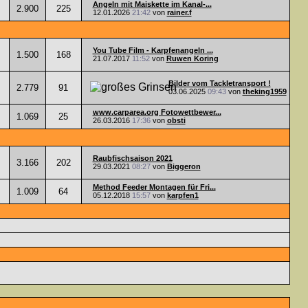
Angeln mit Maiskette im Kanal-...
2.900
225
12.01.2026
21:42
von
rainer.f
You Tube Film - Karpfenangeln ...
1.500
168
21.07.2017
11:52
von
Ruwen Koring
Bilder vom Tackletransport !
2.779
91
03.06.2025
09:43
von
theking1959
www.carparea.org Fotowettbewer...
1.069
25
26.03.2016
17:36
von
obsti
Raubfischsaison 2021
3.166
202
29.03.2021
08:27
von
Biggeron
Method Feeder Montagen für Fri...
1.009
64
05.12.2018
15:57
von
karpfen1