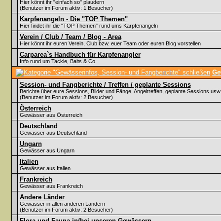
Hier könnt ihr "einfach so" plaudern
(Benutzer im Forum aktiv: 1 Besucher)
Karpfenangeln - Die "TOP Themen"
Hier findet ihr die "TOP Themen" rund ums Karpfenangeln
Verein / Club / Team / Blog - Area
Hier könnt ihr euren Verein, Club bzw. euer Team oder euren Blog vorstellen
Carparea`s Handbuch für Karpfenangler
Info rund um Tackle, Baits & Co.
Ge
Session- und Fangberichte / Treffen / geplante Sessions
Berichte über eure Sessions, Bilder und Fänge, Angeltreffen, geplante Sessions usw
(Benutzer im Forum aktiv: 2 Besucher)
Österreich
Gewässer aus Österreich
Deutschland
Gewässer aus Deutschland
Ungarn
Gewässer aus Ungarn
Italien
Gewässer aus Italien
Frankreich
Gewässer aus Frankreich
Andere Länder
Gewässer in allen anderen Ländern
(Benutzer im Forum aktiv: 2 Besucher)
Flora und Fauna in/bei unseren Gewässern