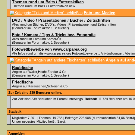
Themen rund um Baits / Futtertaktiken
Themen rund um Baits / Futtertaktiken usw.
Foto und Medien
DVD / Video / Präsentationen / Bücher / Zeitschriften
Alles rund um Bücher, DVD`s, Videos, Präsentationen und Zeitschriften
(Benutzer im Forum aktiv: 1 Besucher)
Foto / Kamera / Tips & Tricks bez. Fotografie
Alles rund um Foto und Kamera`s
(Benutzer im Forum aktiv: 1 Besucher)
Fotowettbewerbe von www.carparea.org
Alle Infos rund um die www.carparea.org Fotowettbewerbe... Ankündigungen, Abst
Angeln auf ande
Raubfische
Angeln auf Waller,Hecht,Zander & Co
(Benutzer im Forum aktiv: 1 Besucher)
Friedfische
Angeln auf Karauschen,Schleien & Co
Zur Zeit sind 239 Benutzer online.
Zur Zeit sind 239 Besucher im Forum unterwegs.
Rekord:
11.724 Benutzer am 16.
Statistik
Mitglieder: 7.201 | Themen: 19.738 | Beiträge: 226.908 (durchschnittlich 31,06 Beiträ
Unser neuestes Mitglied heißt:
Sargi
.
Anmelden