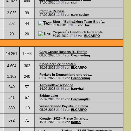
37.427
844
17.06.2026
13:50
von
sigi
Catch & Release
2.035
39
27.02.2025
12:33
von
carp-seeker
Blog - "Boilie&More Team-Blog"...
392
44
03.09.2018
20:56
von
Joe
Carparea`s Handbuch für Karpfe...
20
20
30.01.2012
17:18
von
ELCARPO
Carp Center Resorts R1 Treffen
14.261
1.066
06.05.2026
10:37
von
Carpneuling
Klopeiner See / Kärnten
4.604
302
30.06.2025
20:05
von
ELCARPO
Paylake in Deutschland und ode...
1.162
240
01.09.2022
18:03
von
Carpneuling
Allroundlake reloaded
649
57
14.02.2023
06:36
von
harryhai
Bridge Lake
541
57
25.07.2019
22:12
von
Carplangi89
Wasserstände Paylake in Frankr...
830
110
05.08.2026
21:04
von
ELCARPO
Kroatien 2026 - Preise Ontario...
672
71
15.05.2026
15:08
von
hoiffoi
Zecken ! - FSME Zeckenschutzim...