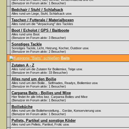
(Benutzer im Forum aktiv: 1 Besucher)
Bedchair / Stuhl / Schlafsack
Alles rund um Liege, Stuhl, Schlafsack usw.
Taschen / Futterale / Materialboxen
Alles rund um die "Verpackung" des Tackles
Boot / Echolot / GPS / Baitboote
Alles rund ums Boot
(Benutzer im Forum aktiv: 3 Besucher)
Sonstiges Tackle
Sonstiges Tackle, Licht, Heizung, Kocher, Outdoor usw.
(Benutzer im Forum aktiv: 2 Besucher)
Baits
Zutaten A - Z
Alles rund um die Zutaten für Boiliemixe, Teige usw.
(Benutzer im Forum aktiv: 33 Besucher)
Alles rund um den Boilie
Alles rund um den Boilie... Selfmades, Readys, Boiliemixe usw.
(Benutzer im Forum aktiv: 1 Besucher)
Carparea Baits - Boilies und Mixe
Hier findet ihr alle Infos bez. Carparea Boilies und Mixe
(Benutzer im Forum aktiv: 1 Besucher)
Boilieküche
Alles rund um die Boilieherstellung... Geräte, Konservierung usw.
(Benutzer im Forum aktiv: 1 Besucher)
Pellets, Partikel und sonstige Köder
Alles rund um Pellets, Partikel, Frolic usw.