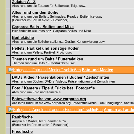
Zutaten A - Z
Alles rund um die Zutaten für Boiliemixe, Teige usw.
Alles rund um den Boilie
Alles rund um den Boilie... Selfmades, Readys, Boiliemixe usw.
(Benutzer im Forum aktiv: 2 Besucher)
Carparea Baits - Boilies und Mixe
Hier findet ihr alle Infos bez. Carparea Boilies und Mixe
Boilieküche
Alles rund um die Boilieherstellung... Geräte, Konservierung usw.
Pellets, Partikel und sonstige Köder
Alles rund um Pellets, Partikel, Frolic usw.
Themen rund um Baits / Futtertaktiken
Themen rund um Baits / Futtertaktiken usw.
Foto und Medien
DVD / Video / Präsentationen / Bücher / Zeitschriften
Alles rund um Bücher, DVD`s, Videos, Präsentationen und Zeitschriften
Foto / Kamera / Tips & Tricks bez. Fotografie
Alles rund um Foto und Kamera`s
Fotowettbewerbe von www.carparea.org
Alle Infos rund um die www.carparea.org Fotowettbewerbe... Ankündigungen, Abst
Angeln auf ande
Raubfische
Angeln auf Waller,Hecht,Zander & Co
(Benutzer im Forum aktiv: 2 Besucher)
Friedfische