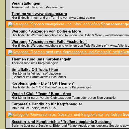
Veranstaltungen
Termine und Info`s bez. Messen usw.
Termine von www.carparea.org
Hier findet ihr Infos rund um Termine von www.carparea.org
Sponsorenangeb
Werbung / Anzeigen von Boilie & More
Hier findet ihr Werbung, Angebote und Aktionen von Boilie & More - www.boilieandmo
Werbung / Anzeigen von Falle Fischertreff
Hier findet ihr Werbung, Angebote und Aktionen von Falle Fischertreff - www.falle-fisc
Themen rund ums Karpfenangeln
Themen rund ums Karpfenangeln
Smalltalk / Off Topic / Fun
Hier könnt ihr "einfach so" plaudern
(Benutzer im Forum aktiv: 1 Besucher)
Karpfenangeln - Die "TOP Themen"
Hier findet ihr die "TOP Themen" rund ums Karpfenangeln
Verein / Club / Team / Blog - Area
Hier könnt ihr euren Verein, Club bzw. euer Team oder euren Blog vorstellen
Carparea`s Handbuch für Karpfenangler
Info rund um Tackle, Baits & Co.
Gew
Session- und Fangberichte / Treffen / geplante Sessions
Berichte über eure Sessions, Bilder und Fänge, Angeltreffen, geplante Sessions usw