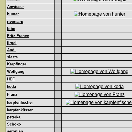
Anwieser
hunter
rivercarp
lobo
Fritz France
jirgel
Andi
siesta
Karpfinger
Wolfgang
HEF
koda
Franz
karpfenfischer
karpfenküsser
peterka
Schoko
aeroplan