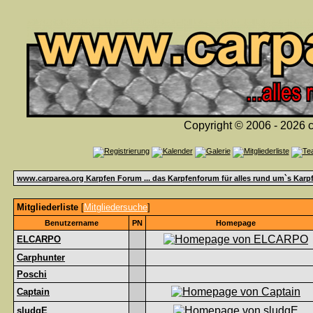
Copyright © 2006 - 2026 c
www.carparea.org Karpfen Forum ... das Karpfenforum für alles rund um`s Karp
Mitgliederliste
[
Mitgliedersuche
]
Benutzername
PN
Homepage
ELCARPO
Carphunter
Poschi
Captain
sludgE