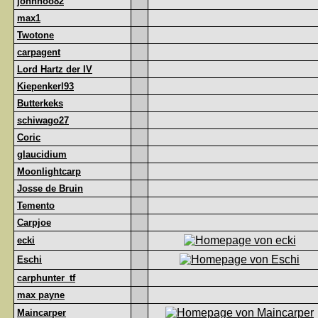
johnhoo82
max1
Twotone
carpagent
Lord Hartz der IV
Kiepenkerl93
Butterkeks
schiwago27
Coric
glaucidium
Moonlightcarp
Josse de Bruin
Temento
Carpjoe
ecki
Eschi
carphunter_tf
max payne
Maincarper