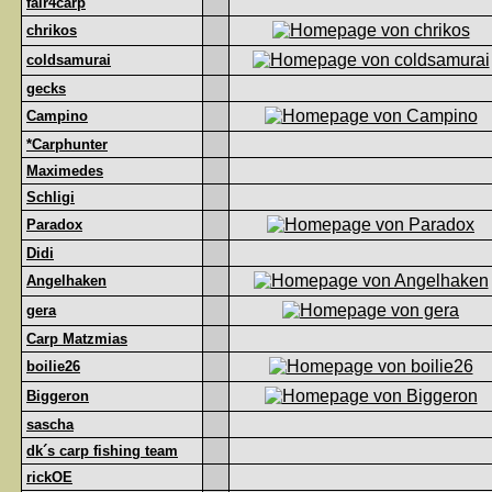
fair4carp
chrikos
coldsamurai
gecks
Campino
*Carphunter
Maximedes
Schligi
Paradox
Didi
Angelhaken
gera
Carp Matzmias
boilie26
Biggeron
sascha
dk´s carp fishing team
rickOE