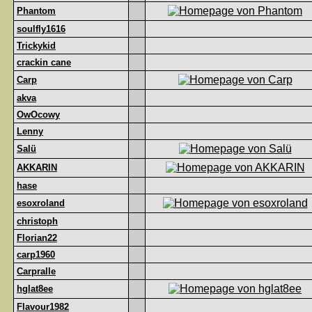
Phantom
soulfly1616
Trickykid
crackin cane
Carp
akva
OwOcowy
Lenny
Salü
AKKARIN
hase
esoxroland
christoph
Florian22
carp1960
Carpralle
hglat8ee
Flavour1982