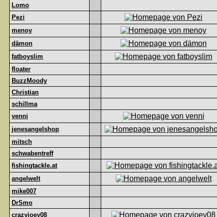
Lomo
Pezi
menoy
dämon
fatboyslim
floater
BuzzMoody
Christian
schillma
venni
jenesangelshop
mitsch
schwabentreff
fishingtackle.at
angelwelt
mike007
DrSmo
crazyjoey08