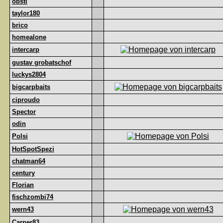
obsti
taylor180
brico
homealone
intercarp
gustav grobatschof
luckys2804
bigcarpbaits
ciproudo
Spector
odin
Polsi
HotSpotSpezi
chatman64
century
Florian
fischzombi74
wern43
Carper83