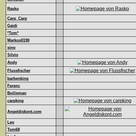
Rasko
Carp_Carp
Gaidi
*Tom*
Markus0190
sino
Silvio
Andy
Flussfischer
barbenking
Ferenc
Boilieman
carpking
Angeldiskont.com
Leo
Tom68