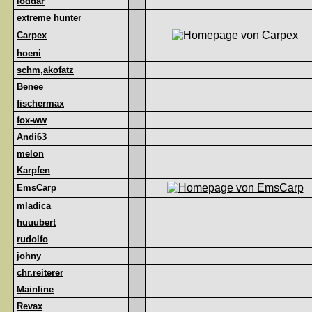
loddar
extreme hunter
Carpex
hoeni
schm,akofatz
Benee
fischermax
fox-ww
Andi63
melon
Karpfen
EmsCarp
mladica
huuubert
rudolfo
johny
chr.reiterer
Mainline
Revax