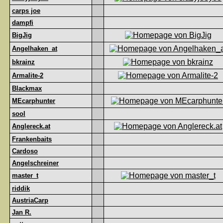
carps joe
dampfi
BigJig
Angelhaken_at
bkrainz
Armalite-2
Blackmax
MEcarphunter
sool
Anglereck.at
Frankenbaits
Cardoso
Angelschreiner
master_t
riddik
AustriaCarp
Jan R.