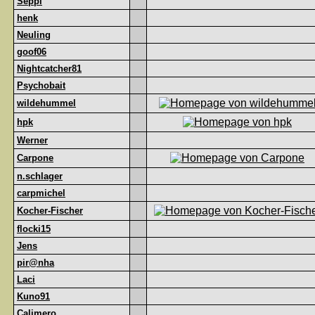
Seppl
henk
Neuling
goof06
Nightcatcher81
Psychobait
wildehummel
hpk
Werner
Carpone
n.schlager
carpmichel
Kocher-Fischer
flocki15
Jens
pir@nha
Laci
Kuno91
Calimero