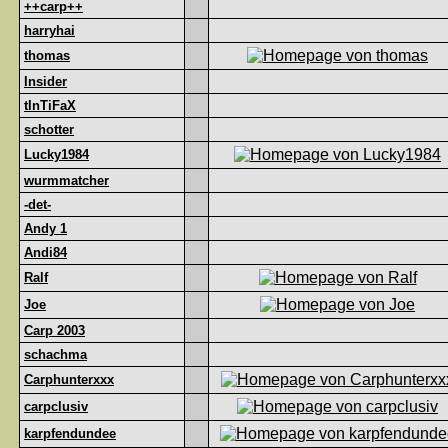
++carp++
harryhai
thomas
Insider
tInTiFaX
schotter
Lucky1984
wurmmatcher
-det-
Andy 1
Andi84
Ralf
Joe
Carp 2003
schachma
Carphunterxxx
carpclusiv
karpfendundee