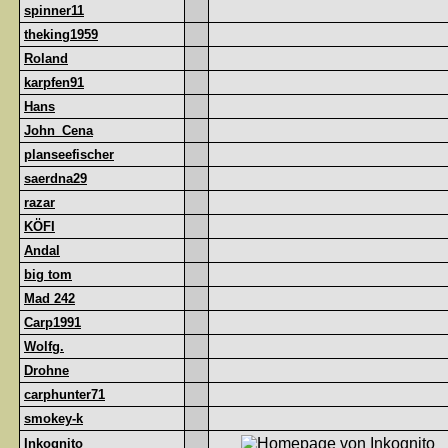
spinner11
theking1959
Roland
karpfen91
Hans
John_Cena
planseefischer
saerdna29
razar
KÖFI
Andal
big tom
Mad 242
Carp1991
Wolfg.
Drohne
carphunter71
smokey-k
Inkognito