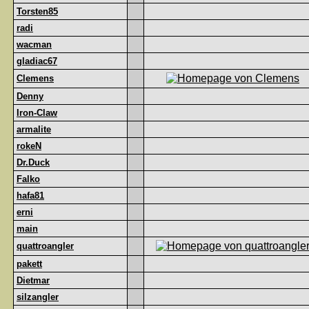
Torsten85
radi
wacman
gladiac67
Clemens
Denny
Iron-Claw
armalite
rokeN
Dr.Duck
Falko
hafa81
erni
main
quattroangler
pakett
Dietmar
silzangler