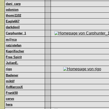
dani_carp
odonion
thomi1102
Eagle667
darkdevil
Carphunter_1
m@rco
ratzistefan
Kaprifischer
Free Spirit
JulianE.
rigo
Badener
miktif
XxMarcoxX
Frank50
cervo
hera