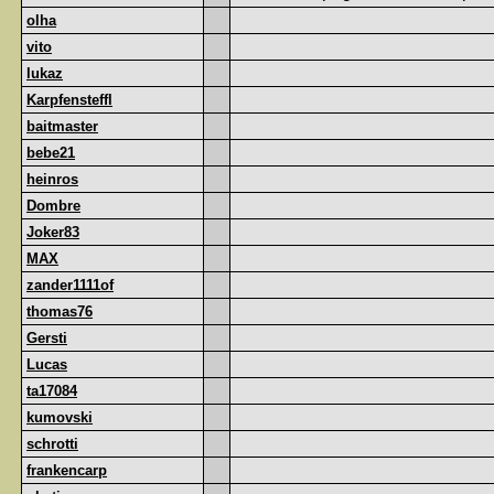
olha
vito
lukaz
Karpfensteffl
baitmaster
bebe21
heinros
Dombre
Joker83
MAX
zander1111of
thomas76
Gersti
Lucas
ta17084
kumovski
schrotti
frankencarp