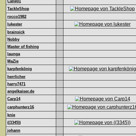
Calle01
TackleShop
rocco1982
lukester
brainsick
Nobby
Master of fishing
launga
MaZie
karpfenkönig
herrlicher
harry7471
angelkaiser.de
Carp14
carphunterz16
knie
((3345))
johann