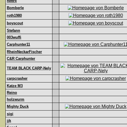
nettrx
Bomberle
roth1980
boyscout
Stefann
003wuffi
Carphunter11
RheinNeckarFischer
C&R Carphunter
TEAM BLACK CARP-Nely
carpcrasher
Katze M3
Reino
holzwurm
Mighty Duck
sigi
jjk