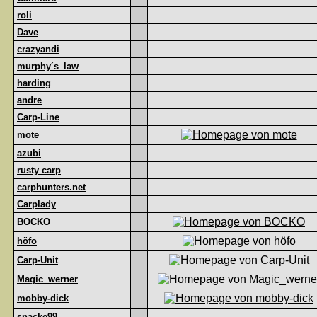
roli
Dave
crazyandi
murphy´s_law
harding
andre
Carp-Line
mote
azubi
rusty carp
carphunters.net
Carplady
BOCKO
höfo
Carp-Unit
Magic_werner
mobby-dick
snacke99