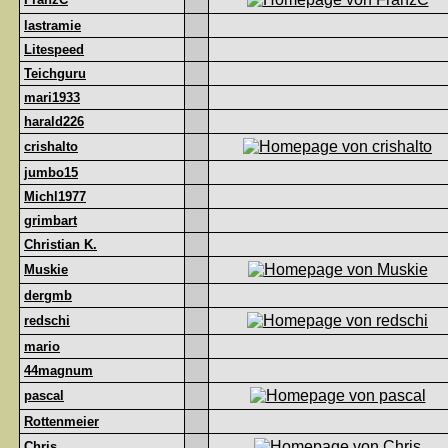
lastramie
Litespeed
Teichguru
mari1933
harald226
crishalto
jumbo15
Michl1977
grimbart
Christian K.
Muskie
dergmb
redschi
mario
44magnum
pascal
Rottenmeier
Chris