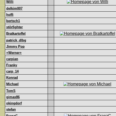
Willi
delkim007
hoffi
bertsch1
störfighter
Bratkartoffel
patrick_dlbg
Jimmy Pop
+Werner+
carpian
Franky
carp_14
Konrad
Michael
TomS
gimax86
okingdorf
stefan
FranzC