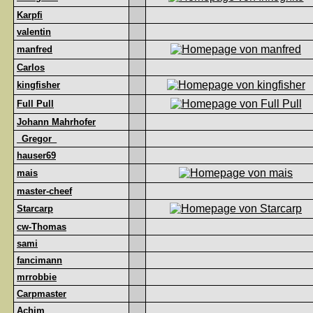
Karpfi
valentin
manfred
Carlos
kingfisher
Full Pull
Johann Mahrhofer
_Gregor_
hauser69
mais
master-cheef
Starcarp
cw-Thomas
sami
fancimann
mrrobbie
Carpmaster
Achim