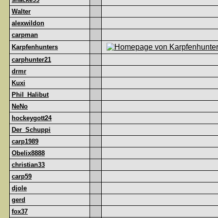
Walter
alexwildon
carpman
Karpfenhunters
carphunter21
drmr
Kuxi
Phil_Halibut
NeNo
hockeygott24
Der_Schuppi
carp1989
Obelix8888
christian33
carp59
djole
gerd
fox37