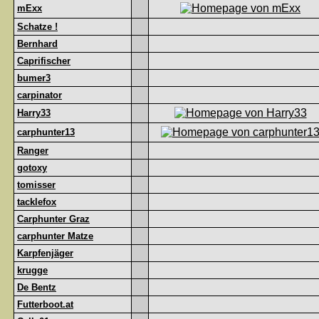
mExx
Schatze !
Bernhard
Caprifischer
bumer3
carpinator
Harry33
carphunter13
Ranger
gotoxy
tomisser
tacklefox
Carphunter Graz
carphunter Matze
Karpfenjäger
krugge
De Bentz
Futterboot.at