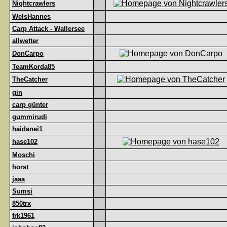
Nightcrawlers
WelsHannes
Carp Attack - Wallersee
allwetter
DonCarpo
TeamKorda85
TheCatcher
gin
carp günter
gummirudi
haidanei1
hase102
Moschi
horst
jaaa
Sumsi
850trx
frk1961