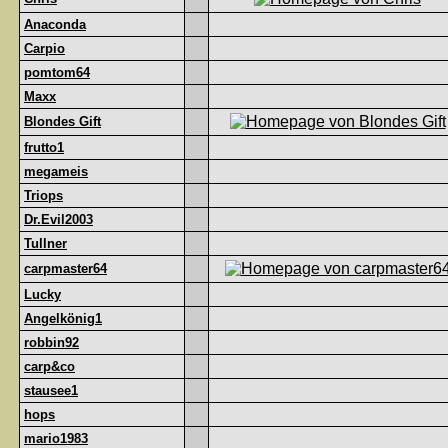
Anaconda
Carpio
pomtom64
Maxx
Blondes Gift
frutto1
megameis
Triops
Dr.Evil2003
Tullner
carpmaster64
Lucky
Angelkönig1
robbin92
carp&co
stausee1
hops
mario1983