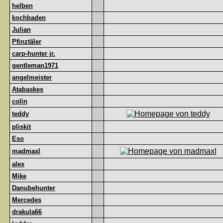
helben
kochbaden
Julian
Pfinztäler
carp-hunter jr.
gentleman1971
angelmeister
Atabaskes
colin
teddy
pliskit
Eso
madmaxl
alex
Mike
Danubehunter
Mercedes
drakula66