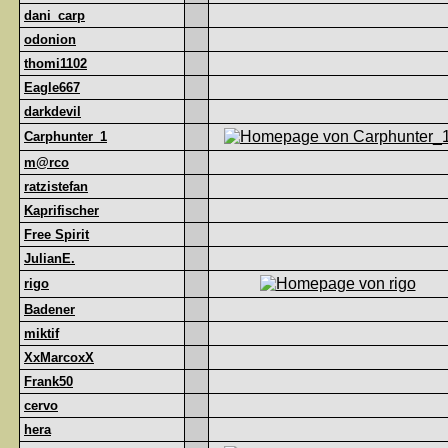
dani_carp
odonion
thomi1102
Eagle667
darkdevil
Carphunter_1
m@rco
ratzistefan
Kaprifischer
Free Spirit
JulianE.
rigo
Badener
miktif
XxMarcoxX
Frank50
cervo
hera