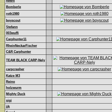
nettrx
Bomberle
roth1980
boyscout
Stefann
003wuffi
Carphunter11
RheinNeckarFischer
C&R Carphunter
TEAM BLACK CARP-Nely
carpcrasher
Katze M3
Reino
holzwurm
Mighty Duck
sigi
jjk