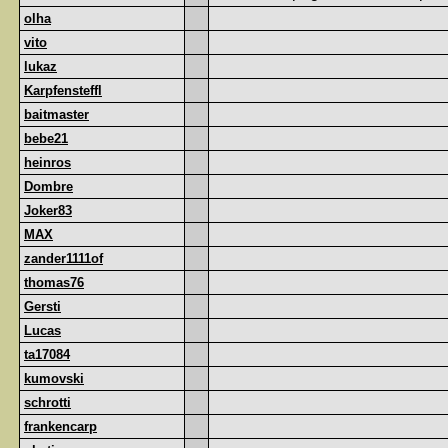
olha
vito
lukaz
Karpfensteffl
baitmaster
bebe21
heinros
Dombre
Joker83
MAX
zander1111of
thomas76
Gersti
Lucas
ta17084
kumovski
schrotti
frankencarp