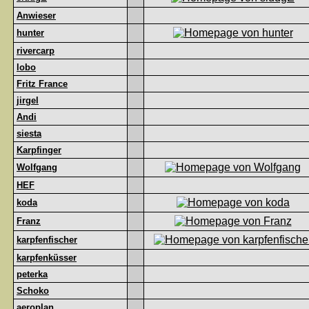
Anwieser
hunter
rivercarp
lobo
Fritz France
jirgel
Andi
siesta
Karpfinger
Wolfgang
HEF
koda
Franz
karpfenfischer
karpfenküsser
peterka
Schoko
aeroplan