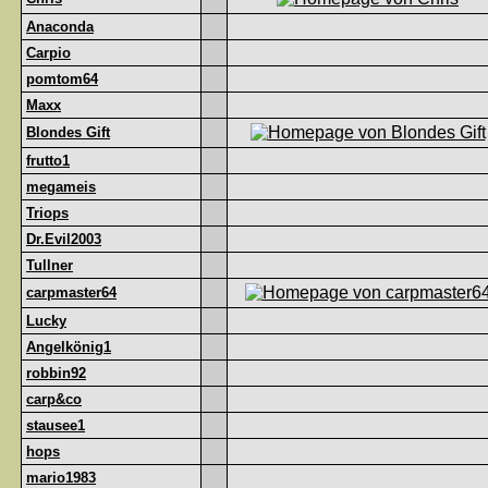
Anaconda
Carpio
pomtom64
Maxx
Blondes Gift
frutto1
megameis
Triops
Dr.Evil2003
Tullner
carpmaster64
Lucky
Angelkönig1
robbin92
carp&co
stausee1
hops
mario1983