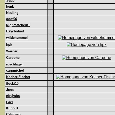
Seppl
henk
Neuling
goof06
Nightcatcher81
Psychobait
wildehummel
hpk
Werner
Carpone
n.schlager
carpmichel
Kocher-Fischer
flocki15
Jens
pir@nha
Laci
Kuno91
Calimero