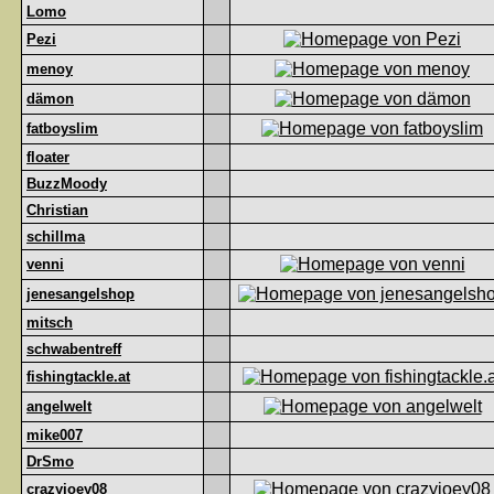
Lomo
Pezi
menoy
dämon
fatboyslim
floater
BuzzMoody
Christian
schillma
venni
jenesangelshop
mitsch
schwabentreff
fishingtackle.at
angelwelt
mike007
DrSmo
crazyjoey08