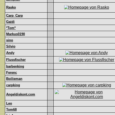
Rasko
Carp_Carp
Gaidi
*Tom*
Markus0190
sino
Silvio
Andy
Flussfischer
barbenking
Ferenc
Boilieman
carpking
Angeldiskont.com
Leo
Tom68