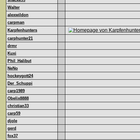
Walter
alexwildon
carpman
Karpfenhunters
carphunter21
drmr
Kuxi
Phil_Halibut
NeNo
hockeygott24
Der_Schuppi
carp1989
Obelix8888
christian33
carp59
djole
gerd
fox37