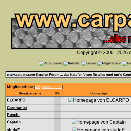
Copyright © 2006 - 2026 c
www.carparea.org Karpfen Forum ... das Karpfenforum für alles rund um`s Karp
Mitgliederliste
[
Mitgliedersuche
]
Benutzername
PN
Homepage
ELCARPO
Carphunter
Poschi
Captain
sludgE