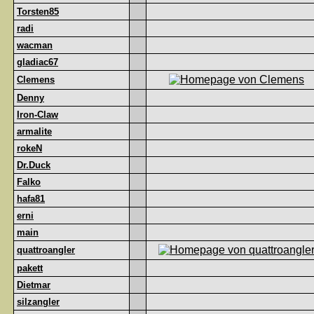
Torsten85
radi
wacman
gladiac67
Clemens
Denny
Iron-Claw
armalite
rokeN
Dr.Duck
Falko
hafa81
erni
main
quattroangler
pakett
Dietmar
silzangler