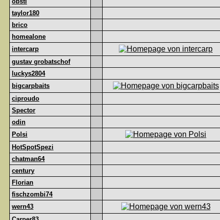
obsti
taylor180
brico
homealone
intercarp
gustav grobatschof
luckys2804
bigcarpbaits
ciproudo
Spector
odin
Polsi
HotSpotSpezi
chatman64
century
Florian
fischzombi74
wern43
Carper83