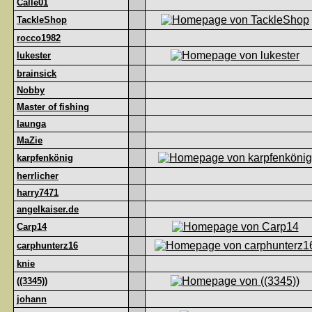
Calle01
TackleShop
rocco1982
lukester
brainsick
Nobby
Master of fishing
launga
MaZie
karpfenkönig
herrlicher
harry7471
angelkaiser.de
Carp14
carphunterz16
knie
((3345))
johann