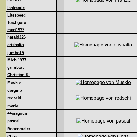
lastramie
Litespeed
Teichguru
mari1933
harald226
crishalto
jumbo15
Michl1977
grimbart
Christian K.
Muskie
dergmb
redschi
mario
44magnum
pascal
Rottenmeier
Chris