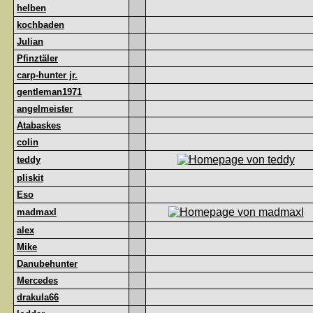
helben
kochbaden
Julian
Pfinztäler
carp-hunter jr.
gentleman1971
angelmeister
Atabaskes
colin
teddy
pliskit
Eso
madmaxl
alex
Mike
Danubehunter
Mercedes
drakula66