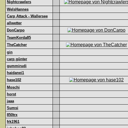
Nightcrawlers
WelsHannes
Carp Attack - Wallersee
allwetter
DonCarpo
TeamKorda85
TheCatcher
gin
carp günter
gummirudi
haidanei1
hase102
Moschi
horst
jaaa
Sumsi
850trx
frk1961