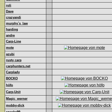
roli
Dave
crazyandi
murphy´s_law
harding
andre
Carp-Line
mote
azubi
rusty carp
carphunters.net
Carplady
BOCKO
höfo
Carp-Unit
Magic_werner
mobby-dick
snacke99