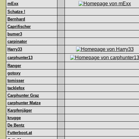
mExx
Schatze !
Bernhard
Caprifischer
bumer3
carpinator
Harry33
carphunter13
Ranger
gotoxy
tomisser
tacklefox
Carphunter Graz
carphunter Matze
Karpfenjäger
krugge
De Bentz
Futterboot.at