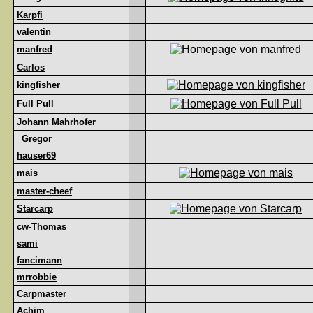
Karpfi
valentin
manfred
Carlos
kingfisher
Full Pull
Johann Mahrhofer
_Gregor_
hauser69
mais
master-cheef
Starcarp
cw-Thomas
sami
fancimann
mrrobbie
Carpmaster
Achim