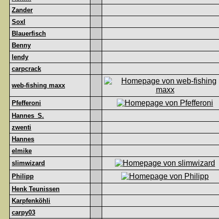
Zander
Soxl
Blauerfisch
Benny
lendy
carpcrack
web-fishing maxx
Pfefferoni
Hannes_S.
zwenti
Hannes
elmike
slimwizard
Philipp
Henk Teunissen
Karpfenköhli
carpy03