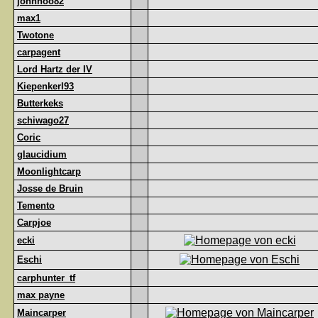
johnhoo82
max1
Twotone
carpagent
Lord Hartz der IV
Kiepenkerl93
Butterkeks
schiwago27
Coric
glaucidium
Moonlightcarp
Josse de Bruin
Temento
Carpjoe
ecki
Eschi
carphunter_tf
max payne
Maincarper