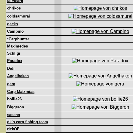
fair4carp
chrikos
coldsamurai
gecks
Campino
*Carphunter
Maximedes
Schligi
Paradox
Didi
Angelhaken
gera
Carp Matzmias
boilie26
Biggeron
sascha
dk´s carp fishing team
rickOE