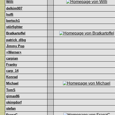
Willi
delkim007
hoffi
bertsch1
störfighter
Bratkartoffel
patrick_dlbg
Jimmy Pop
+Werner+
carpian
Franky
carp_14
Konrad
Michael
TomS
gimax86
okingdorf
stefan
FranzC