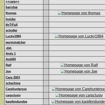
++carp++
harryhai
thomas
Insider
tInTiFaX
schotter
Lucky1984
wurmmatcher
-det-
Andy 1
Andi84
Ralf
Joe
Carp 2003
schachma
Carphunterxxx
carpclusiv
karpfendundee