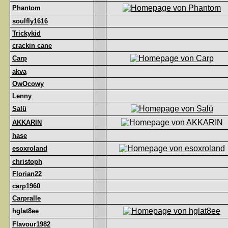
Phantom
soulfly1616
Trickykid
crackin cane
Carp
akva
OwOcowy
Lenny
Salü
AKKARIN
hase
esoxroland
christoph
Florian22
carp1960
Carpralle
hglat8ee
Flavour1982