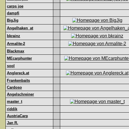
carps joe
dampfi
BigJig
Angelhaken_at
bkrainz
Armalite-2
Blackmax
MEcarphunter
sool
Anglereck.at
Frankenbaits
Cardoso
Angelschreiner
master_t
riddik
AustriaCarp
Jan R.