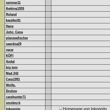
spinner11
theking1959
Roland
karpfen91
Hans
John_Cena
planseefischer
saerdna29
razar
KÖFI
Andal
big tom
Mad 242
Carp1991
Wolfg.
Drohne
carphunter71
smokey-k
Inkognito