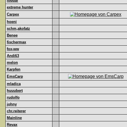
loddar
extreme hunter
Carpex
hoeni
schm,akofatz
Benee
fischermax
fox-ww
Andi63
melon
Karpfen
EmsCarp
mladica
huuubert
rudolfo
johny
chr.reiterer
Mainline
Revax