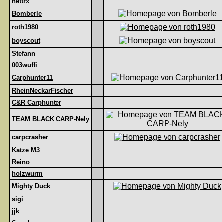
nettrx
Bomberle
roth1980
boyscout
Stefann
003wuffi
Carphunter11
RheinNeckarFischer
C&R Carphunter
TEAM BLACK CARP-Nely
carpcrasher
Katze M3
Reino
holzwurm
Mighty Duck
sigi
jjk