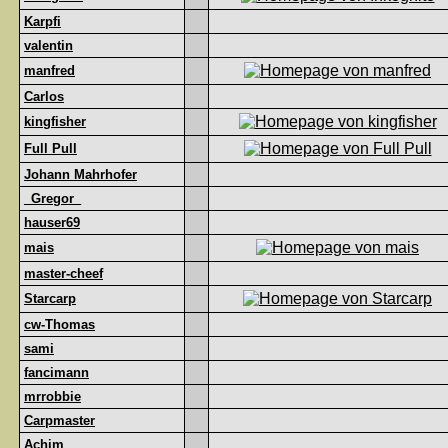
Karpfi
valentin
manfred
Carlos
kingfisher
Full Pull
Johann Mahrhofer
_Gregor_
hauser69
mais
master-cheef
Starcarp
cw-Thomas
sami
fancimann
mrrobbie
Carpmaster
Achim