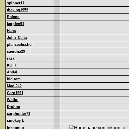
spinner11
theking1959
Roland
karpfen91
Hans
John_Cena
planseefischer
saerdna29
razar
KÖFI
Andal
big tom
Mad 242
Carp1991
Wolfg.
Drohne
carphunter71
smokey-k
Inkognito