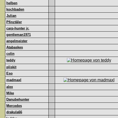
helben
kochbaden
Julian
Pfinztäler
carp-hunter jr.
gentleman1971
angelmeister
Atabaskes
colin
teddy
pliskit
Eso
madmaxl
alex
Mike
Danubehunter
Mercedes
drakula66