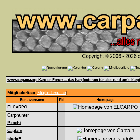
Copyright © 2006 - 2026 c
www.carparea.org Karpfen Forum ... das Karpfenforum für alles rund um`s Karp
Mitgliederliste
[
Mitgliedersuche
]
Benutzername
PN
Homepage
ELCARPO
Carphunter
Poschi
Captain
sludgE