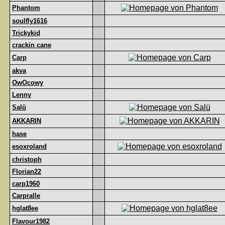
Phantom
soulfly1616
Trickykid
crackin cane
Carp
akva
OwOcowy
Lenny
Salü
AKKARIN
hase
esoxroland
christoph
Florian22
carp1960
Carpralle
hglat8ee
Flavour1982