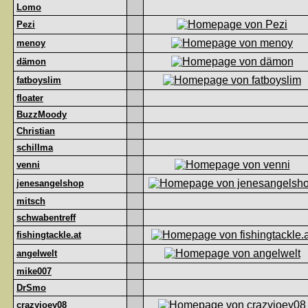
Lomo
Pezi
menoy
dämon
fatboyslim
floater
BuzzMoody
Christian
schillma
venni
jenesangelshop
mitsch
schwabentreff
fishingtackle.at
angelwelt
mike007
DrSmo
crazyjoey08