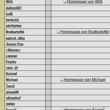
Willi
delkim007
hoffi
bertsch1
störfighter
Bratkartoffel
patrick_dlbg
Jimmy Pop
+Werner+
carpian
Franky
carp_14
Konrad
Michael
TomS
gimax86
okingdorf
stefan
FranzC