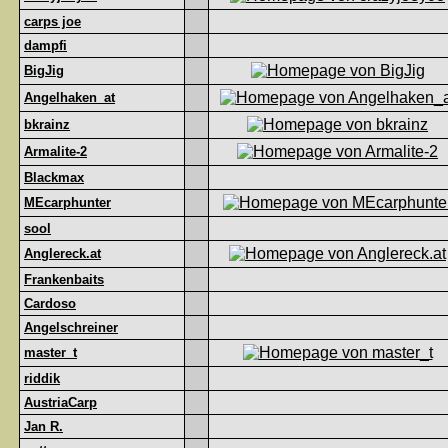
carps joe
dampfi
BigJig
Angelhaken_at
bkrainz
Armalite-2
Blackmax
MEcarphunter
sool
Anglereck.at
Frankenbaits
Cardoso
Angelschreiner
master_t
riddik
AustriaCarp
Jan R.