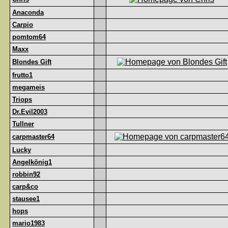
Anaconda
Carpio
pomtom64
Maxx
Blondes Gift
frutto1
megameis
Triops
Dr.Evil2003
Tullner
carpmaster64
Lucky
Angelkönig1
robbin92
carp&co
stausee1
hops
mario1983