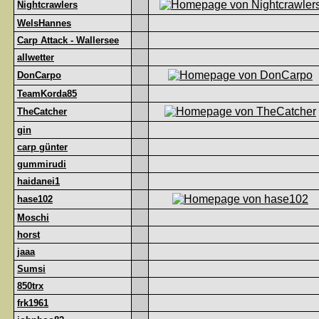
Nightcrawlers
WelsHannes
Carp Attack - Wallersee
allwetter
DonCarpo
TeamKorda85
TheCatcher
gin
carp günter
gummirudi
haidanei1
hase102
Moschi
horst
jaaa
Sumsi
850trx
frk1961