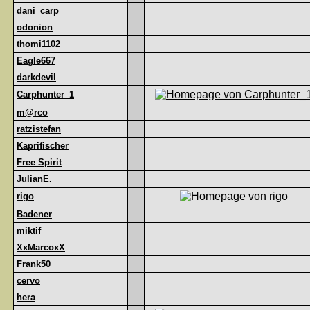
dani_carp
odonion
thomi1102
Eagle667
darkdevil
Carphunter_1
m@rco
ratzistefan
Kaprifischer
Free Spirit
JulianE.
rigo
Badener
miktif
XxMarcoxX
Frank50
cervo
hera