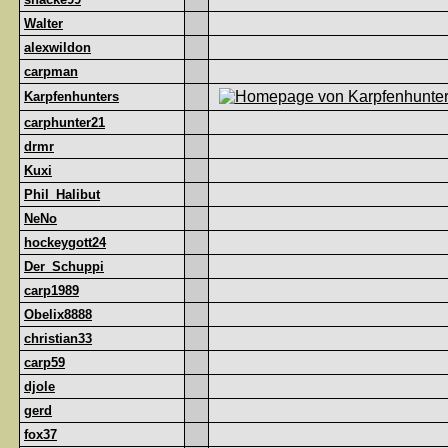
Walter
alexwildon
carpman
Karpfenhunters
carphunter21
drmr
Kuxi
Phil_Halibut
NeNo
hockeygott24
Der_Schuppi
carp1989
Obelix8888
christian33
carp59
djole
gerd
fox37