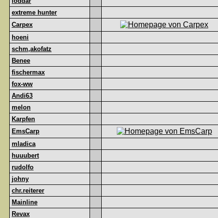
loddar
extreme hunter
Carpex
hoeni
schm,akofatz
Benee
fischermax
fox-ww
Andi63
melon
Karpfen
EmsCarp
mladica
huuubert
rudolfo
johny
chr.reiterer
Mainline
Revax