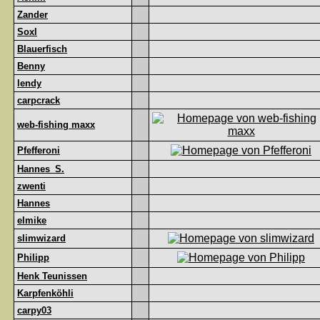
Zander
Soxl
Blauerfisch
Benny
lendy
carpcrack
web-fishing maxx
Pfefferoni
Hannes_S.
zwenti
Hannes
elmike
slimwizard
Philipp
Henk Teunissen
Karpfenköhli
carpy03