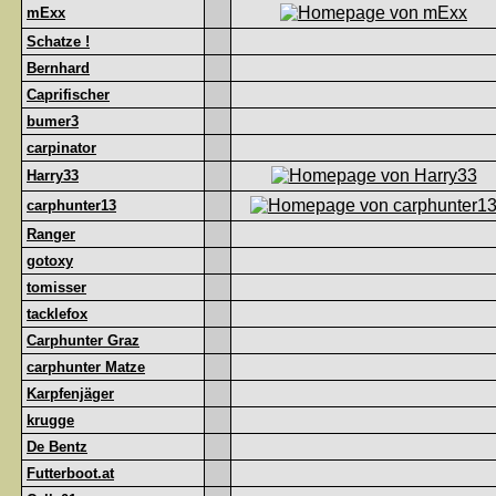
mExx
Schatze !
Bernhard
Caprifischer
bumer3
carpinator
Harry33
carphunter13
Ranger
gotoxy
tomisser
tacklefox
Carphunter Graz
carphunter Matze
Karpfenjäger
krugge
De Bentz
Futterboot.at