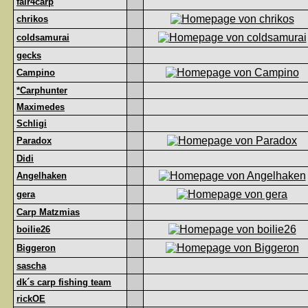
fair4carp
chrikos
coldsamurai
gecks
Campino
*Carphunter
Maximedes
Schligi
Paradox
Didi
Angelhaken
gera
Carp Matzmias
boilie26
Biggeron
sascha
dk´s carp fishing team
rickOE