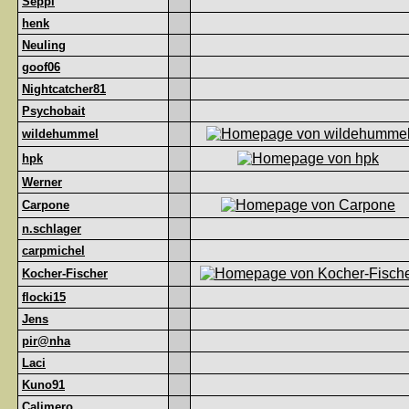
Seppl
henk
Neuling
goof06
Nightcatcher81
Psychobait
wildehummel
hpk
Werner
Carpone
n.schlager
carpmichel
Kocher-Fischer
flocki15
Jens
pir@nha
Laci
Kuno91
Calimero