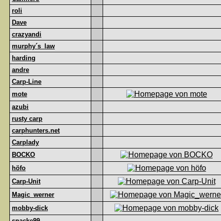
roli
Dave
crazyandi
murphy´s_law
harding
andre
Carp-Line
mote
azubi
rusty carp
carphunters.net
Carplady
BOCKO
höfo
Carp-Unit
Magic_werner
mobby-dick
snacke99