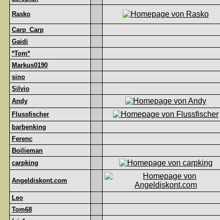
Rasko
Carp_Carp
Gaidi
*Tom*
Markus0190
sino
Silvio
Andy
Flussfischer
barbenking
Ferenc
Boilieman
carpking
Angeldiskont.com
Leo
Tom68