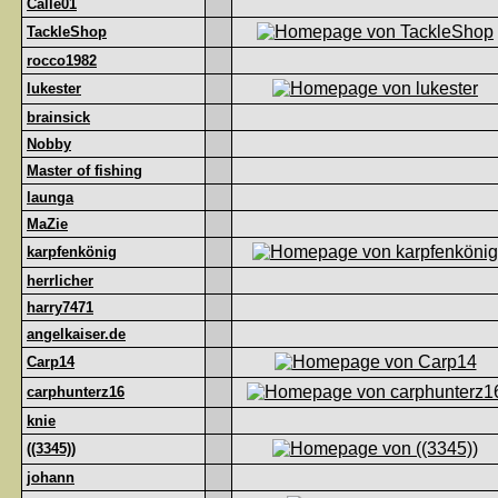
Calle01
TackleShop
rocco1982
lukester
brainsick
Nobby
Master of fishing
launga
MaZie
karpfenkönig
herrlicher
harry7471
angelkaiser.de
Carp14
carphunterz16
knie
((3345))
johann