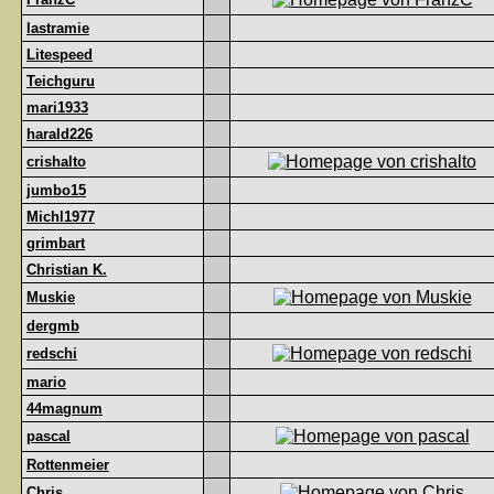
lastramie
Litespeed
Teichguru
mari1933
harald226
crishalto
jumbo15
Michl1977
grimbart
Christian K.
Muskie
dergmb
redschi
mario
44magnum
pascal
Rottenmeier
Chris