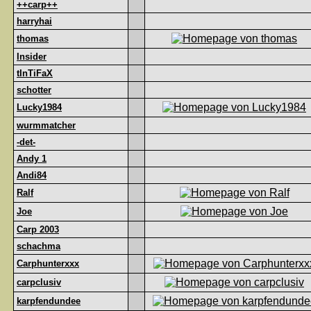
++carp++
harryhai
thomas
Insider
tInTiFaX
schotter
Lucky1984
wurmmatcher
-det-
Andy 1
Andi84
Ralf
Joe
Carp 2003
schachma
Carphunterxxx
carpclusiv
karpfendundee