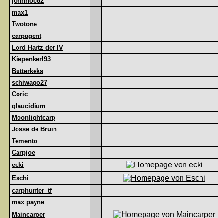
johnhoo82
max1
Twotone
carpagent
Lord Hartz der IV
Kiepenkerl93
Butterkeks
schiwago27
Coric
glaucidium
Moonlightcarp
Josse de Bruin
Temento
Carpjoe
ecki
Eschi
carphunter_tf
max payne
Maincarper