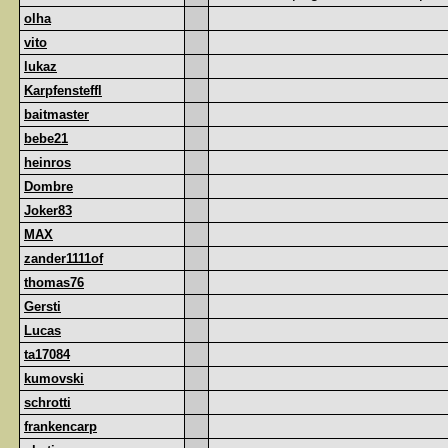
olha
vito
lukaz
Karpfensteffl
baitmaster
bebe21
heinros
Dombre
Joker83
MAX
zander1111of
thomas76
Gersti
Lucas
ta17084
kumovski
schrotti
frankencarp