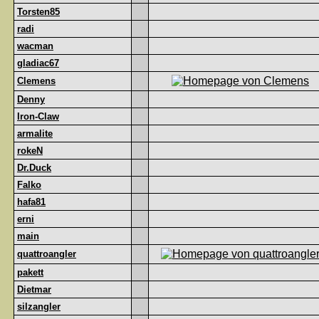
Torsten85
radi
wacman
gladiac67
Clemens
Denny
Iron-Claw
armalite
rokeN
Dr.Duck
Falko
hafa81
erni
main
quattroangler
pakett
Dietmar
silzangler