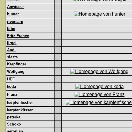
Anwieser
hunter
rivercarp
lobo
Fritz France
jirgel
Andi
siesta
Karpfinger
Wolfgang
HEF
koda
Franz
karpfenfischer
karpfenküsser
peterka
Schoko
aeroplan