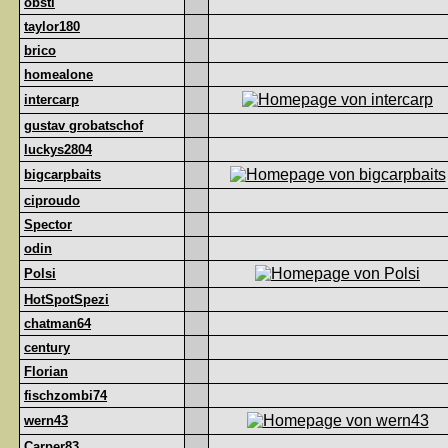
obsti
taylor180
brico
homealone
intercarp
gustav grobatschof
luckys2804
bigcarpbaits
ciproudo
Spector
odin
Polsi
HotSpotSpezi
chatman64
century
Florian
fischzombi74
wern43
Carper83