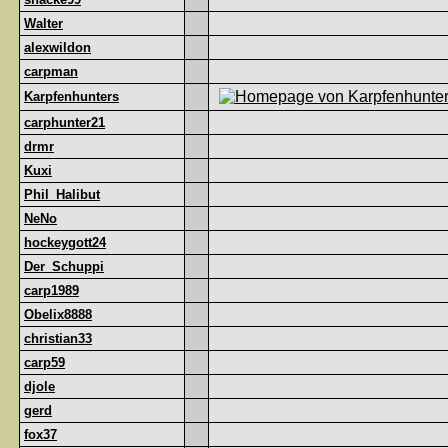
Walter
alexwildon
carpman
Karpfenhunters
carphunter21
drmr
Kuxi
Phil_Halibut
NeNo
hockeygott24
Der_Schuppi
carp1989
Obelix8888
christian33
carp59
djole
gerd
fox37