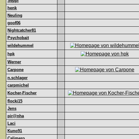
Seppl
henk
Neuling
goof06
Nightcatcher81
Psychobait
wildehummel
hpk
Werner
Carpone
n.schlager
carpmichel
Kocher-Fischer
flocki15
Jens
pir@nha
Laci
Kuno91
Calimero