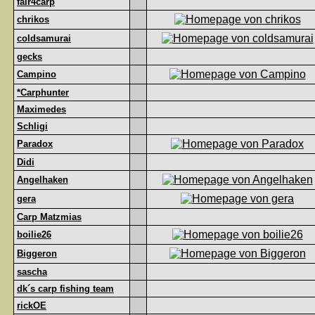
fair4carp
chrikos
coldsamurai
gecks
Campino
*Carphunter
Maximedes
Schligi
Paradox
Didi
Angelhaken
gera
Carp Matzmias
boilie26
Biggeron
sascha
dk´s carp fishing team
rickOE