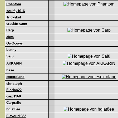
Phantom
soulfly1616
Trickykid
crackin cane
Carp
akva
OwOcowy
Lenny
Salü
AKKARIN
hase
esoxroland
christoph
Florian22
carp1960
Carpralle
hglat8ee
Flavour1982