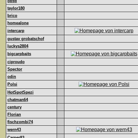
obsti
taylor180
brico
homealone
intercarp
gustav grobatschof
luckys2804
bigcarpbaits
ciproudo
Spector
odin
Polsi
HotSpotSpezi
chatman64
century
Florian
fischzombi74
wern43
Carper83