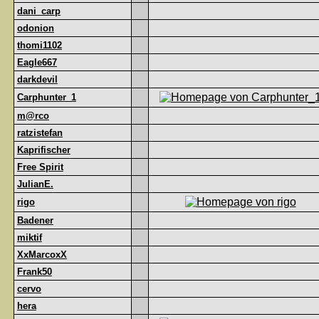
dani_carp
odonion
thomi1102
Eagle667
darkdevil
Carphunter_1
m@rco
ratzistefan
Kaprifischer
Free Spirit
JulianE.
rigo
Badener
miktif
XxMarcoxX
Frank50
cervo
hera