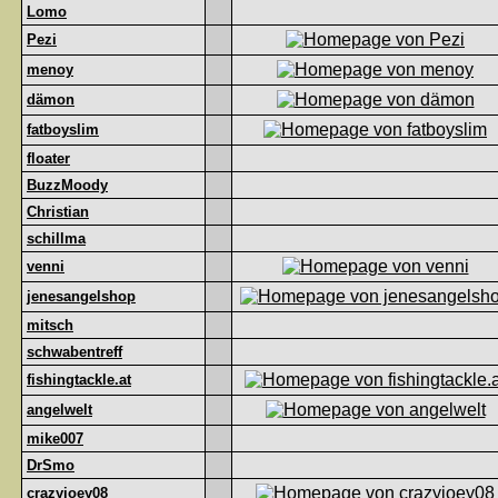
Lomo
Pezi
menoy
dämon
fatboyslim
floater
BuzzMoody
Christian
schillma
venni
jenesangelshop
mitsch
schwabentreff
fishingtackle.at
angelwelt
mike007
DrSmo
crazyjoey08