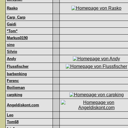
Rasko
Carp_Carp
Gaidi
*Tom*
Markus0190
sino
Silvio
Andy
Flussfischer
barbenking
Ferenc
Boilieman
carpking
Angeldiskont.com
Leo
Tom68