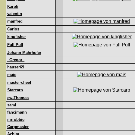
Karpfi
valentin
manfred
Carlos
kingfisher
Full Pull
Johann Mahrhofer
_Gregor_
hauser69
mais
master-cheef
Starcarp
cw-Thomas
sami
fancimann
mrrobbie
Carpmaster
Achim