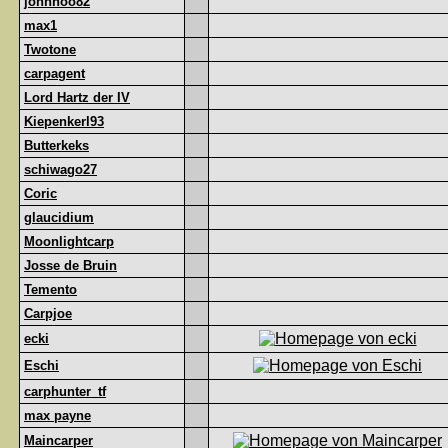
johnhoo82
max1
Twotone
carpagent
Lord Hartz der IV
Kiepenkerl93
Butterkeks
schiwago27
Coric
glaucidium
Moonlightcarp
Josse de Bruin
Temento
Carpjoe
ecki
Eschi
carphunter_tf
max payne
Maincarper