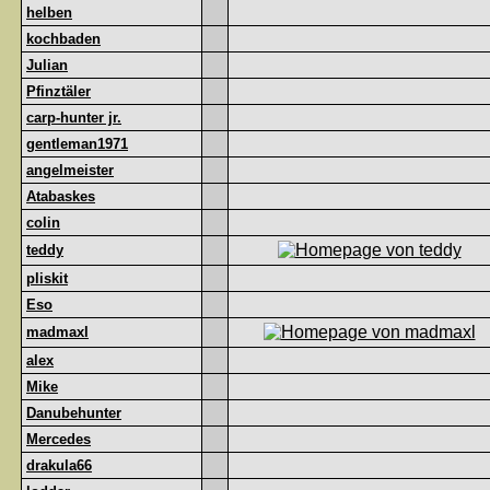
helben
kochbaden
Julian
Pfinztäler
carp-hunter jr.
gentleman1971
angelmeister
Atabaskes
colin
teddy
pliskit
Eso
madmaxl
alex
Mike
Danubehunter
Mercedes
drakula66