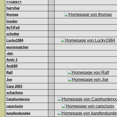
++carp++
harryhai
thomas
Insider
tInTiFaX
schotter
Lucky1984
wurmmatcher
-det-
Andy 1
Andi84
Ralf
Joe
Carp 2003
schachma
Carphunterxxx
carpclusiv
karpfendundee