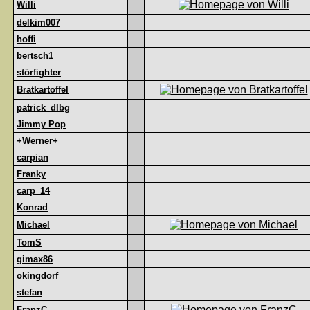
Willi
delkim007
hoffi
bertsch1
störfighter
Bratkartoffel
patrick_dlbg
Jimmy Pop
+Werner+
carpian
Franky
carp_14
Konrad
Michael
TomS
gimax86
okingdorf
stefan
FranzC