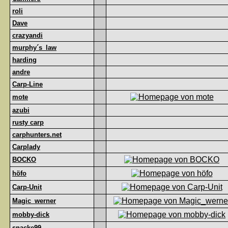
roli
Dave
crazyandi
murphy´s_law
harding
andre
Carp-Line
mote
azubi
rusty carp
carphunters.net
Carplady
BOCKO
höfo
Carp-Unit
Magic_werner
mobby-dick
snacke99