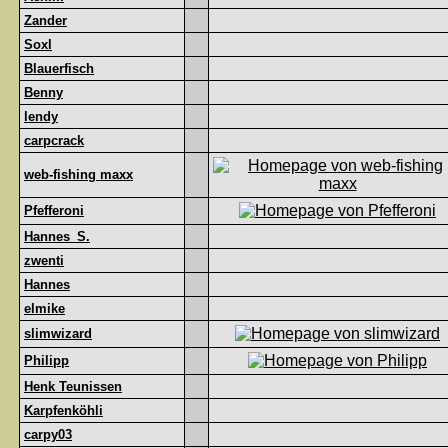
Zander
Soxl
Blauerfisch
Benny
lendy
carpcrack
web-fishing maxx
Pfefferoni
Hannes_S.
zwenti
Hannes
elmike
slimwizard
Philipp
Henk Teunissen
Karpfenköhli
carpy03