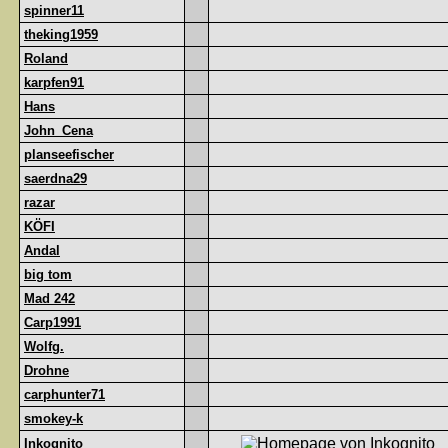
spinner11
theking1959
Roland
karpfen91
Hans
John_Cena
planseefischer
saerdna29
razar
KÖFI
Andal
big tom
Mad 242
Carp1991
Wolfg.
Drohne
carphunter71
smokey-k
Inkognito