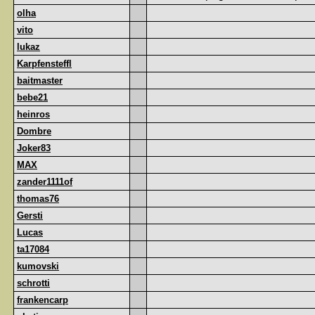
olha
vito
lukaz
Karpfensteffl
baitmaster
bebe21
heinros
Dombre
Joker83
MAX
zander1111of
thomas76
Gersti
Lucas
ta17084
kumovski
schrotti
frankencarp