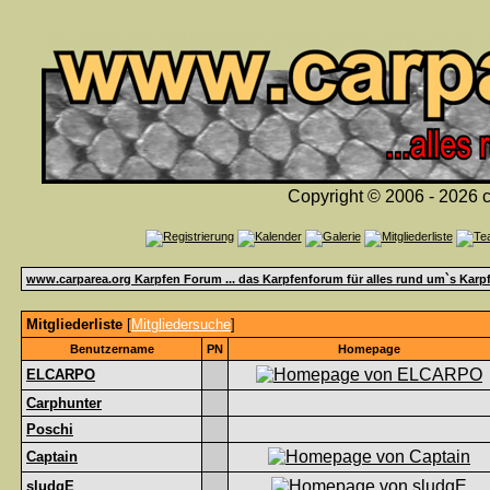
Copyright © 2006 - 2026 c
www.carparea.org Karpfen Forum ... das Karpfenforum für alles rund um`s Karp
Mitgliederliste
[
Mitgliedersuche
]
Benutzername
PN
Homepage
ELCARPO
Carphunter
Poschi
Captain
sludgE