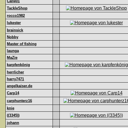
Calle01
TackleShop
rocco1982
lukester
brainsick
Nobby
Master of fishing
launga
MaZie
karpfenkönig
herrlicher
harry7471
angelkaiser.de
Carp14
carphunterz16
knie
((3345))
johann