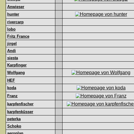
Anwieser
hunter
rivercarp
lobo
Fritz France
jirgel
Andi
siesta
Karpfinger
Wolfgang
HEF
koda
Franz
karpfenfischer
karpfenküsser
peterka
Schoko
aeroplan