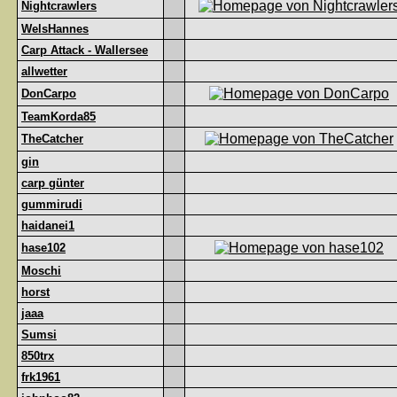
Nightcrawlers
WelsHannes
Carp Attack - Wallersee
allwetter
DonCarpo
TeamKorda85
TheCatcher
gin
carp günter
gummirudi
haidanei1
hase102
Moschi
horst
jaaa
Sumsi
850trx
frk1961