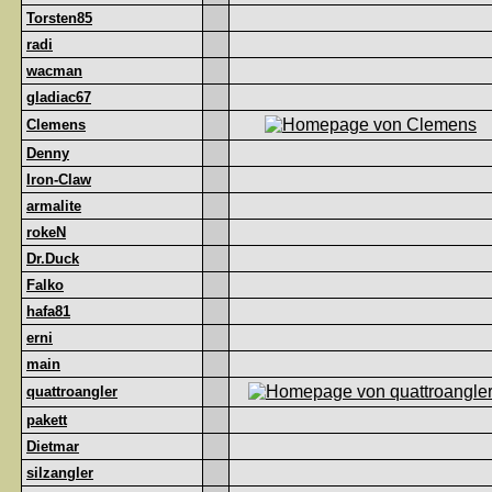
Torsten85
radi
wacman
gladiac67
Clemens
Denny
Iron-Claw
armalite
rokeN
Dr.Duck
Falko
hafa81
erni
main
quattroangler
pakett
Dietmar
silzangler