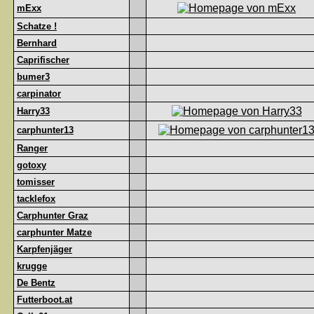
mExx
Schatze !
Bernhard
Caprifischer
bumer3
carpinator
Harry33
carphunter13
Ranger
gotoxy
tomisser
tacklefox
Carphunter Graz
carphunter Matze
Karpfenjäger
krugge
De Bentz
Futterboot.at