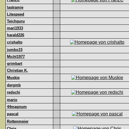
lastramie
Litespeed
Teichguru
mari1933
harald226
crishalto
jumbo15
Michl1977
grimbart
Christian K.
Muskie
dergmb
redschi
mario
44magnum
pascal
Rottenmeier
Chris