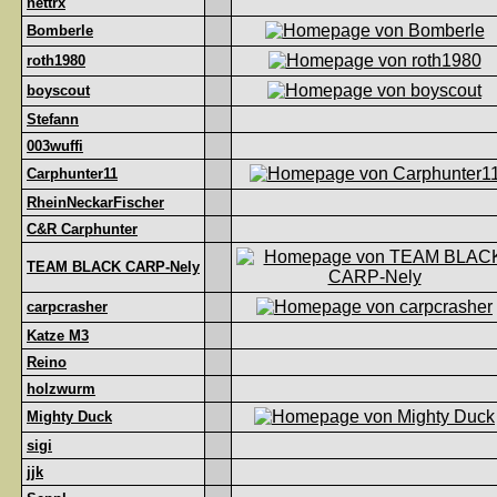
nettrx
Bomberle
roth1980
boyscout
Stefann
003wuffi
Carphunter11
RheinNeckarFischer
C&R Carphunter
TEAM BLACK CARP-Nely
carpcrasher
Katze M3
Reino
holzwurm
Mighty Duck
sigi
jjk