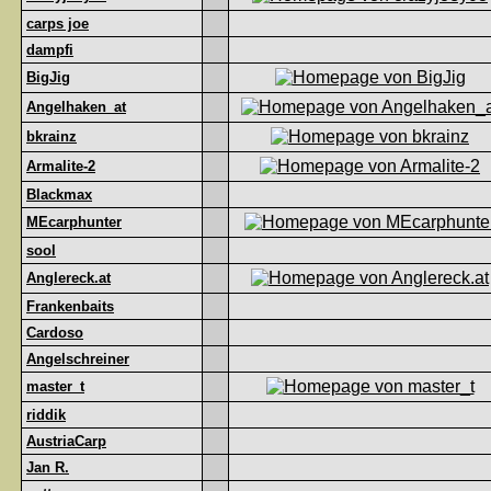
carps joe
dampfi
BigJig
Angelhaken_at
bkrainz
Armalite-2
Blackmax
MEcarphunter
sool
Anglereck.at
Frankenbaits
Cardoso
Angelschreiner
master_t
riddik
AustriaCarp
Jan R.