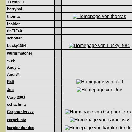
++carp++
harryhai
thomas
Insider
tInTiFaX
schotter
Lucky1984
wurmmatcher
-det-
Andy 1
Andi84
Ralf
Joe
Carp 2003
schachma
Carphunterxxx
carpclusiv
karpfendundee