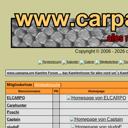
Copyright © 2006 - 2026 c
www.carparea.org Karpfen Forum ... das Karpfenforum für alles rund um`s Karp
Mitgliederliste
[
Mitgliedersuche
]
Benutzername
PN
Homepage
ELCARPO
Carphunter
Poschi
Captain
sludgE