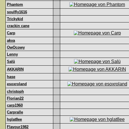
Phantom
soulfly1616
Trickykid
crackin cane
Carp
akva
OwOcowy
Lenny
Salü
AKKARIN
hase
esoxroland
christoph
Florian22
carp1960
Carpralle
hglat8ee
Flavour1982