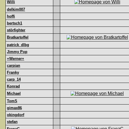
Willi
delkim007
hoffi
bertsch1
störfighter
Bratkartoffel
patrick_dlbg
Jimmy Pop
+Werner+
carpian
Franky
carp_14
Konrad
Michael
TomS
gimax86
okingdorf
stefan
FranzC