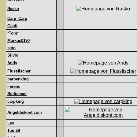
Rasko
Carp_Carp
Gaidi
*Tom*
Markus0190
sino
Silvio
Andy
Flussfischer
barbenking
Ferenc
Boilieman
carpking
Angeldiskont.com
Leo
Tom68