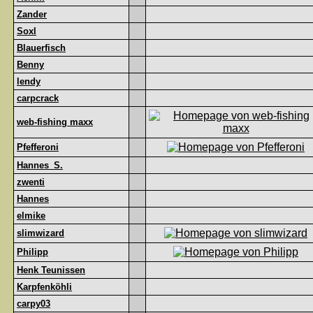
Zander
Soxl
Blauerfisch
Benny
lendy
carpcrack
web-fishing maxx
Pfefferoni
Hannes_S.
zwenti
Hannes
elmike
slimwizard
Philipp
Henk Teunissen
Karpfenköhli
carpy03