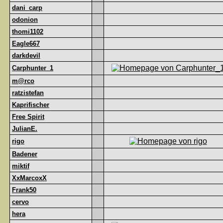
dani_carp
odonion
thomi1102
Eagle667
darkdevil
Carphunter_1
m@rco
ratzistefan
Kaprifischer
Free Spirit
JulianE.
rigo
Badener
miktif
XxMarcoxX
Frank50
cervo
hera