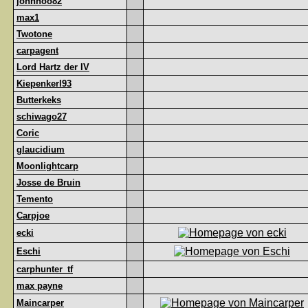
johnhoo82
max1
Twotone
carpagent
Lord Hartz der IV
Kiepenkerl93
Butterkeks
schiwago27
Coric
glaucidium
Moonlightcarp
Josse de Bruin
Temento
Carpjoe
ecki
Eschi
carphunter_tf
max payne
Maincarper