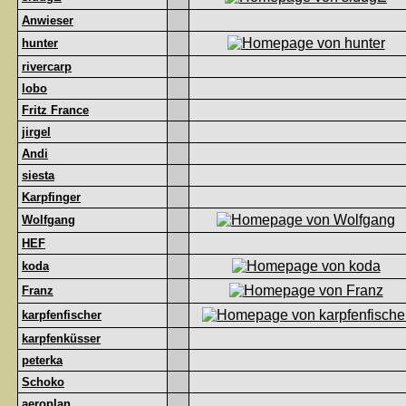
Anwieser
hunter
rivercarp
lobo
Fritz France
jirgel
Andi
siesta
Karpfinger
Wolfgang
HEF
koda
Franz
karpfenfischer
karpfenküsser
peterka
Schoko
aeroplan