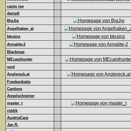
carps joe
dampfi
BigJig
Angelhaken_at
bkrainz
Armalite-2
Blackmax
MEcarphunter
sool
Anglereck.at
Frankenbaits
Cardoso
Angelschreiner
master_t
riddik
AustriaCarp
Jan R.