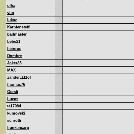
olha
vito
lukaz
Karpfensteffl
baitmaster
bebe21
heinros
Dombre
Joker83
MAX
zander1111of
thomas76
Gersti
Lucas
ta17084
kumovski
schrotti
frankencarp