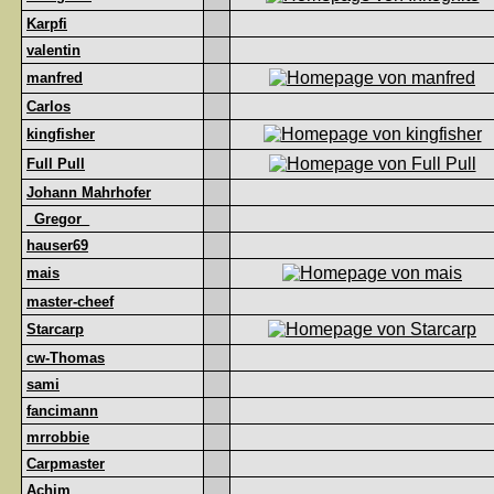
Karpfi
valentin
manfred
Carlos
kingfisher
Full Pull
Johann Mahrhofer
_Gregor_
hauser69
mais
master-cheef
Starcarp
cw-Thomas
sami
fancimann
mrrobbie
Carpmaster
Achim