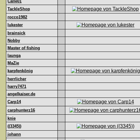
Calle01
TackleShop
rocco1982
lukester
brainsick
Nobby
Master of fishing
launga
MaZie
karpfenkönig
herrlicher
harry7471
angelkaiser.de
Carp14
carphunterz16
knie
((3345))
johann