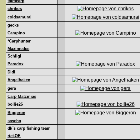
fair4carp
chrikos
coldsamurai
gecks
Campino
*Carphunter
Maximedes
Schligi
Paradox
Didi
Angelhaken
gera
Carp Matzmias
boilie26
Biggeron
sascha
dk´s carp fishing team
rickOE