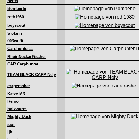
nettrx
Bomberle
roth1980
boyscout
Stefann
003wuffi
Carphunter11
RheinNeckarFischer
C&R Carphunter
TEAM BLACK CARP-Nely
carpcrasher
Katze M3
Reino
holzwurm
Mighty Duck
sigi
jjk