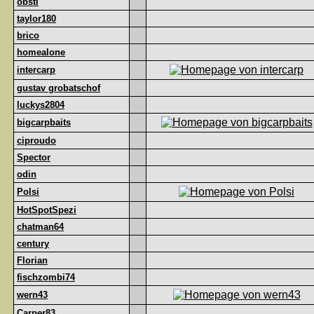
obsti
taylor180
brico
homealone
intercarp
gustav grobatschof
luckys2804
bigcarpbaits
ciproudo
Spector
odin
Polsi
HotSpotSpezi
chatman64
century
Florian
fischzombi74
wern43
Carper83