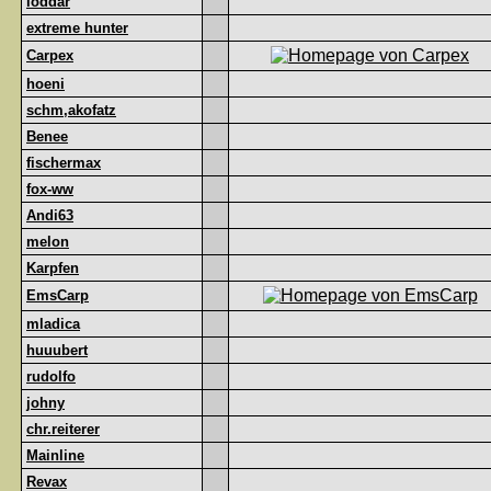
loddar
extreme hunter
Carpex
hoeni
schm,akofatz
Benee
fischermax
fox-ww
Andi63
melon
Karpfen
EmsCarp
mladica
huuubert
rudolfo
johny
chr.reiterer
Mainline
Revax