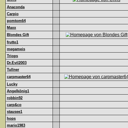
Anaconda
Carpio
pomtom64
Maxx
Blondes Gift
frutto1
megameis
Triops
Dr.Evil2003
Tullner
carpmaster64
Lucky
Angelkönig1
robbin92
carp&co
stausee1
hops
mario1983