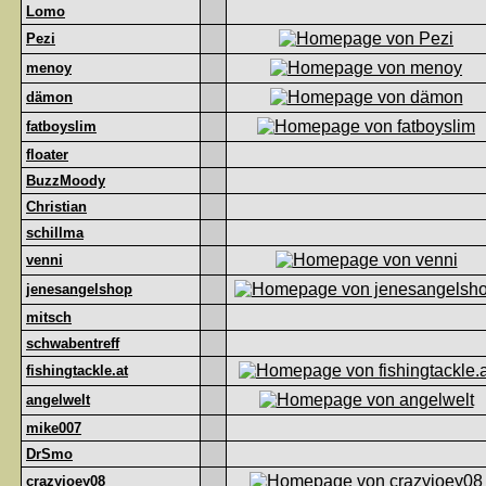
Lomo
Pezi
menoy
dämon
fatboyslim
floater
BuzzMoody
Christian
schillma
venni
jenesangelshop
mitsch
schwabentreff
fishingtackle.at
angelwelt
mike007
DrSmo
crazyjoey08