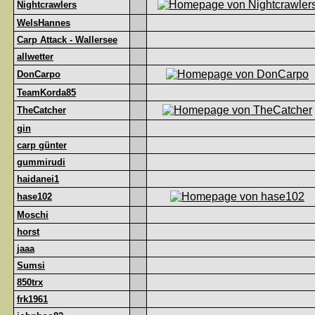
Nightcrawlers
WelsHannes
Carp Attack - Wallersee
allwetter
DonCarpo
TeamKorda85
TheCatcher
gin
carp günter
gummirudi
haidanei1
hase102
Moschi
horst
jaaa
Sumsi
850trx
frk1961