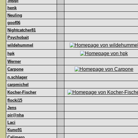
Seppl
henk
Neuling
goof06
Nightcatcher81
Psychobait
wildehummel
hpk
Werner
Carpone
n.schlager
carpmichel
Kocher-Fischer
flocki15
Jens
pir@nha
Laci
Kuno91
Calimero