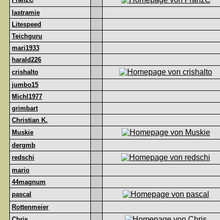
lastramie
Litespeed
Teichguru
mari1933
harald226
crishalto
jumbo15
Michl1977
grimbart
Christian K.
Muskie
dergmb
redschi
mario
44magnum
pascal
Rottenmeier
Chris