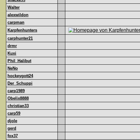
Walter
alexwildon
carpman
Karpfenhunters
carphunter21
drmr
Kuxi
Phil_Halibut
NeNo
hockeygott24
Der_Schuppi
carp1989
Obelix8888
christian33
carp59
djole
gerd
fox37