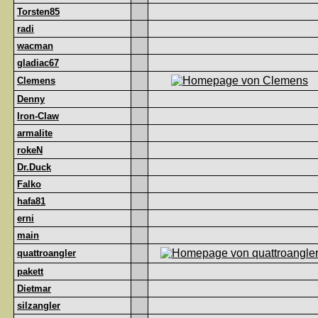
Torsten85
radi
wacman
gladiac67
Clemens
Denny
Iron-Claw
armalite
rokeN
Dr.Duck
Falko
hafa81
erni
main
quattroangler
pakett
Dietmar
silzangler