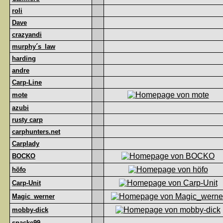
roli
Dave
crazyandi
murphy´s_law
harding
andre
Carp-Line
mote
azubi
rusty carp
carphunters.net
Carplady
BOCKO
höfo
Carp-Unit
Magic_werner
mobby-dick
snacke99