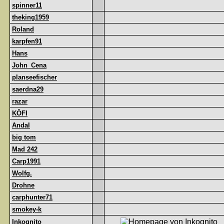
spinner11
theking1959
Roland
karpfen91
Hans
John_Cena
planseefischer
saerdna29
razar
KÖFI
Andal
big tom
Mad 242
Carp1991
Wolfg.
Drohne
carphunter71
smokey-k
Inkognito