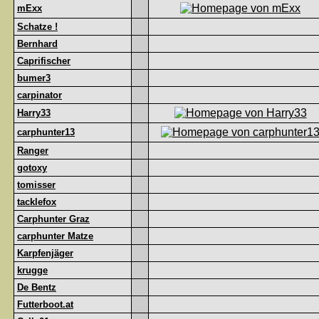
mExx
Schatze !
Bernhard
Caprifischer
bumer3
carpinator
Harry33
carphunter13
Ranger
gotoxy
tomisser
tacklefox
Carphunter Graz
carphunter Matze
Karpfenjäger
krugge
De Bentz
Futterboot.at