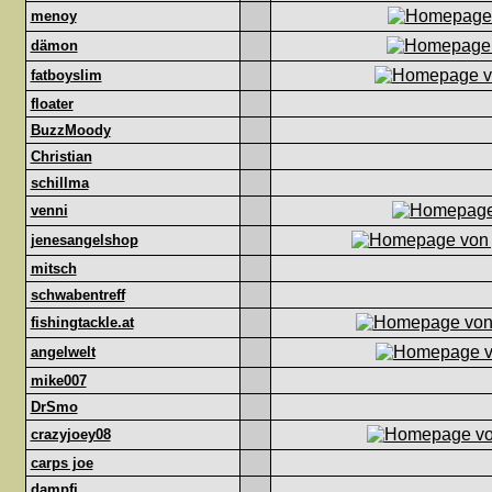
menoy
dämon
fatboyslim
floater
BuzzMoody
Christian
schillma
venni
jenesangelshop
mitsch
schwabentreff
fishingtackle.at
angelwelt
mike007
DrSmo
crazyjoey08
carps joe
dampfi