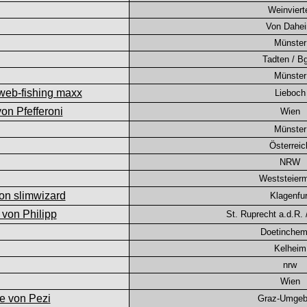
Weinviert
Von Dahe
Münster
Tadten / Bg
Münster
Lieboch
Wien
Münster
Österreic
NRW
Weststeier
Klagenfur
St. Ruprecht a.d.R. 
Doetinchem(
Kelheim
nrw
Wien
Graz-Umge