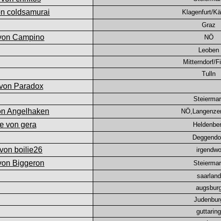
Klagenfurt/Kä
Graz
NÖ
Leoben
Mitterndorf/F
Tulln
Steierma
NÖ,Langenzer
Heldenbe
Deggendo
irgendw
Steierma
saarland
augsbur
Judenbur
guttaring