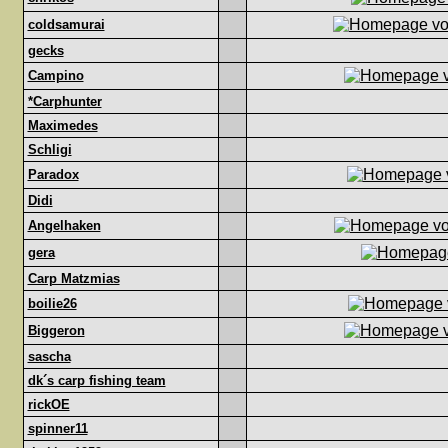
coldsamurai
gecks
Campino
*Carphunter
Maximedes
Schligi
Paradox
Didi
Angelhaken
gera
Carp Matzmias
boilie26
Biggeron
sascha
dk´s carp fishing team
rickOE
spinner11