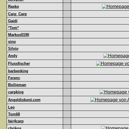
Rasko
Carp_Carp
Gaidi
*Tom*
Markus0190
sino
Silvio
Andy
Flussfischer
barbenking
Ferenc
Boilieman
carpking
Angeldiskont.com
Leo
Tom68
fair4carp
chrikos