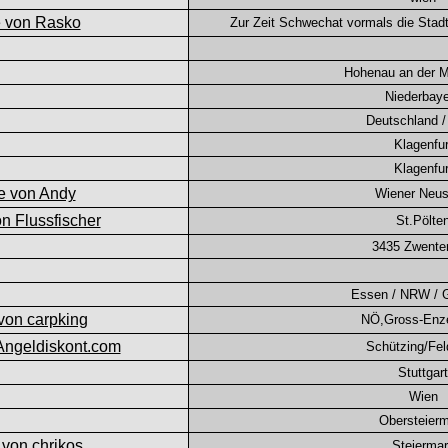
Zur Zeit Schwechat vormals die Stad
Hohenau an der 
Niederbay
Deutschland 
Klagenfur
Klagenfur
Wiener Neus
St.Pölte
3435 Zwente
Essen / NRW / 
NÖ,Gross-Enze
Schützing/Fe
Stuttgart
Wien
Obersteier
Steierma