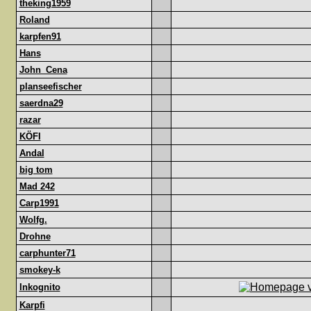
theking1959
Roland
karpfen91
Hans
John_Cena
planseefischer
saerdna29
razar
KÖFI
Andal
big tom
Mad 242
Carp1991
Wolfg.
Drohne
carphunter71
smokey-k
Inkognito
Karpfi