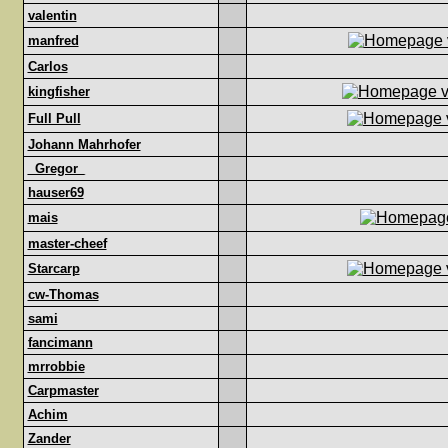
valentin
manfred
Carlos
kingfisher
Full Pull
Johann Mahrhofer
_Gregor_
hauser69
mais
master-cheef
Starcarp
cw-Thomas
sami
fancimann
mrrobbie
Carpmaster
Achim
Zander