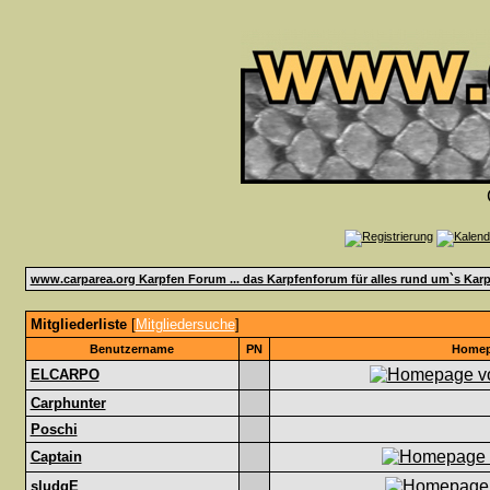
www.carparea.org Karpfen Forum ... das Karpfenforum für alles rund um`s Karp
Mitgliederliste
[
Mitgliedersuche
]
Benutzername
PN
Home
ELCARPO
Carphunter
Poschi
Captain
sludgE