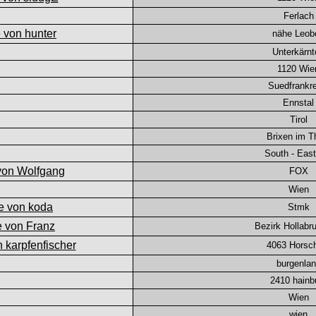
Ferlach
nähe Leob
Unterkärnt
1120 Wie
Suedfrankre
Ennstal
Tirol
Brixen im T
South - East
FOX
Wien
Stmk
Bezirk Hollabr
4063 Horsc
burgenla
2410 hainb
Wien
wien