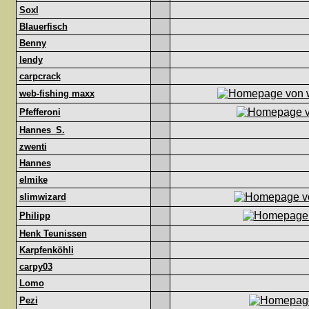
Soxl
Blauerfisch
Benny
lendy
carpcrack
web-fishing maxx
Pfefferoni
Hannes_S.
zwenti
Hannes
elmike
slimwizard
Philipp
Henk Teunissen
Karpfenköhli
carpy03
Lomo
Pezi