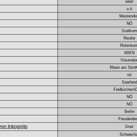
wien
o.ö
Westendo
NÖ
Gratkorn
Reutte
Rotentur
WIEN
Vösendor
Rhein am Stm
nö
Saarlan
Feldkirchen
NÖ
NÖ
Berlin
Freudenbe
Graz
Schwecha