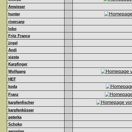
Anwieser
hunter
rivercarp
lobo
Fritz France
jirgel
Andi
siesta
Karpfinger
Wolfgang
HEF
koda
Franz
karpfenfischer
karpfenküsser
peterka
Schoko
aeroplan