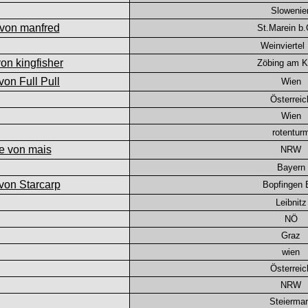
Slowenie
St.Marein b.
Weinviertel
Zöbing am 
Wien
Österreic
Wien
rotentur
NRW
Bayern
Bopfingen
Leibnitz
NÖ
Graz
wien
Österreic
NRW
Steierma