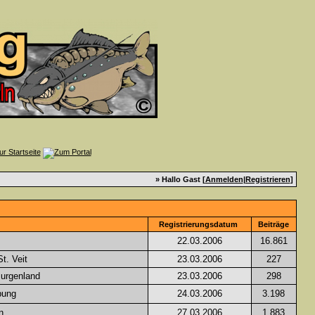
» Hallo Gast [
Anmelden
|
Registrieren
]
Registrierungsdatum
Beiträge
22.03.2006
16.861
t. Veit
23.03.2006
227
Burgenland
23.03.2006
298
bung
24.03.2006
3.198
n
27.03.2006
1.883