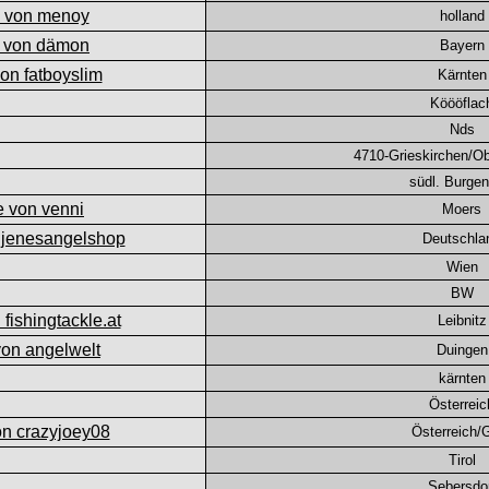
holland
Bayern
Kärnten
Köööflac
Nds
4710-Grieskirchen/Ob
südl. Burgen
Moers
Deutschla
Wien
BW
Leibnitz
Duingen
kärnten
Österreic
Österreich/
Tirol
Sebersdo