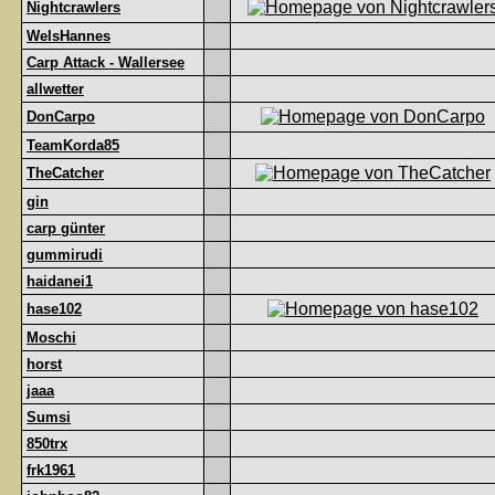
Nightcrawlers
WelsHannes
Carp Attack - Wallersee
allwetter
DonCarpo
TeamKorda85
TheCatcher
gin
carp günter
gummirudi
haidanei1
hase102
Moschi
horst
jaaa
Sumsi
850trx
frk1961