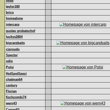
obsti
taylor180
brico
homealone
intercarp
gustav grobatschof
luckys2804
bigcarpbaits
ciproudo
Spector
odin
Polsi
HotSpotSpezi
chatman64
century
Florian
fischzombi74
wern43
Carper83