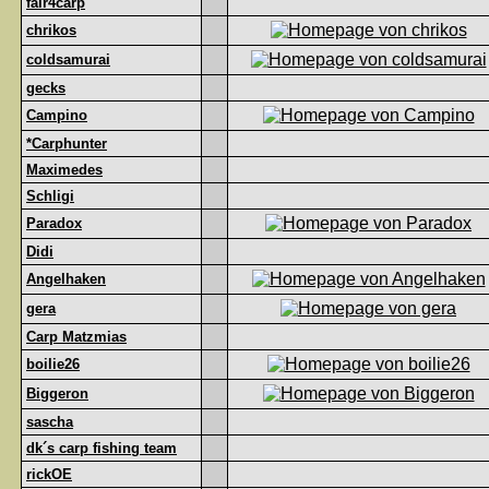
fair4carp
chrikos
coldsamurai
gecks
Campino
*Carphunter
Maximedes
Schligi
Paradox
Didi
Angelhaken
gera
Carp Matzmias
boilie26
Biggeron
sascha
dk´s carp fishing team
rickOE