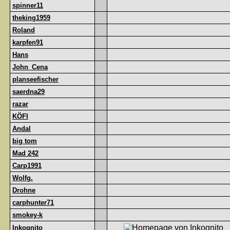
spinner11
theking1959
Roland
karpfen91
Hans
John_Cena
planseefischer
saerdna29
razar
KÖFI
Andal
big tom
Mad 242
Carp1991
Wolfg.
Drohne
carphunter71
smokey-k
Inkognito