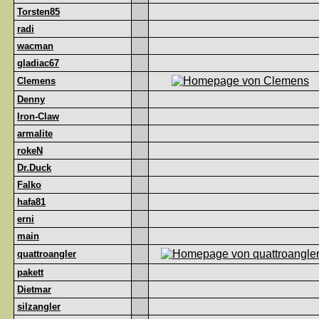
Torsten85
radi
wacman
gladiac67
Clemens
Denny
Iron-Claw
armalite
rokeN
Dr.Duck
Falko
hafa81
erni
main
quattroangler
pakett
Dietmar
silzangler