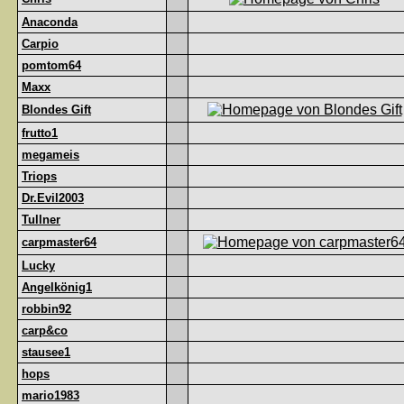
Anaconda
Carpio
pomtom64
Maxx
Blondes Gift
frutto1
megameis
Triops
Dr.Evil2003
Tullner
carpmaster64
Lucky
Angelkönig1
robbin92
carp&co
stausee1
hops
mario1983