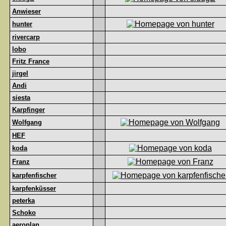
Anwieser
hunter
rivercarp
lobo
Fritz France
jirgel
Andi
siesta
Karpfinger
Wolfgang
HEF
koda
Franz
karpfenfischer
karpfenküsser
peterka
Schoko
aeroplan