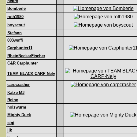
nettrx
Bomberle
roth1980
boyscout
Stefann
003wuffi
Carphunter11
RheinNeckarFischer
C&R Carphunter
TEAM BLACK CARP-Nely
carpcrasher
Katze M3
Reino
holzwurm
Mighty Duck
sigi
jjk