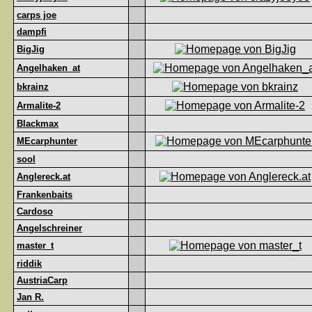
carps joe
dampfi
BigJig
Angelhaken_at
bkrainz
Armalite-2
Blackmax
MEcarphunter
sool
Anglereck.at
Frankenbaits
Cardoso
Angelschreiner
master_t
riddik
AustriaCarp
Jan R.