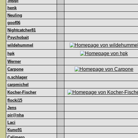
Seppl
henk
Neuling
goof06
Nightcatcher81
Psychobait
wildehummel
hpk
Werner
Carpone
n.schlager
carpmichel
Kocher-Fischer
flocki15
Jens
pir@nha
Laci
Kuno91
Calimero