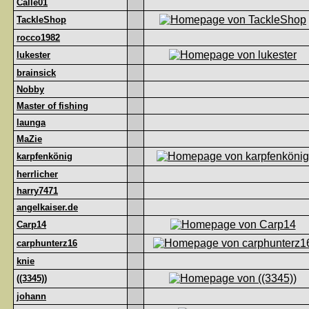
Calle01
TackleShop
rocco1982
lukester
brainsick
Nobby
Master of fishing
launga
MaZie
karpfenkönig
herrlicher
harry7471
angelkaiser.de
Carp14
carphunterz16
knie
((3345))
johann