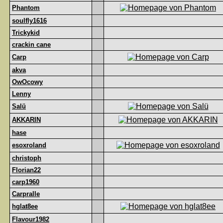
Phantom
soulfly1616
Trickykid
crackin cane
Carp
akva
OwOcowy
Lenny
Salü
AKKARIN
hase
esoxroland
christoph
Florian22
carp1960
Carpralle
hglat8ee
Flavour1982