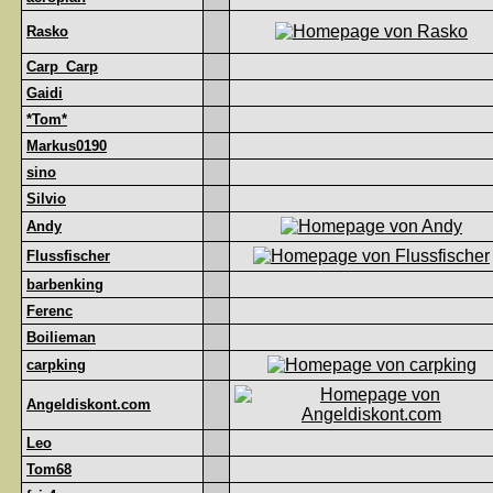
Rasko
Carp_Carp
Gaidi
*Tom*
Markus0190
sino
Silvio
Andy
Flussfischer
barbenking
Ferenc
Boilieman
carpking
Angeldiskont.com
Leo
Tom68