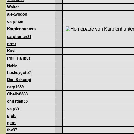
Walter
alexwildon
carpman
Karpfenhunters
carphunter21
drmr
Kuxi
Phil_Halibut
NeNo
hockeygott24
Der_Schuppi
carp1989
Obelix8888
christian33
carp59
djole
gerd
fox37