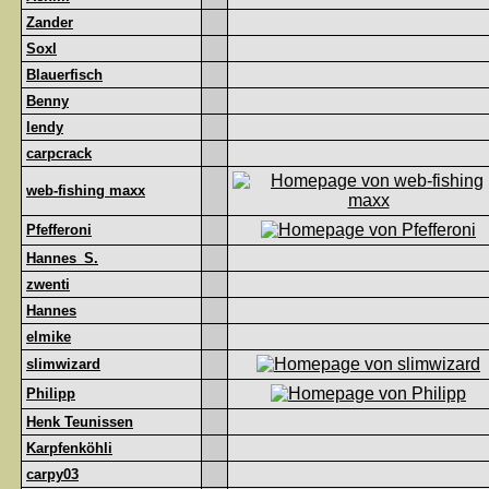
Zander
Soxl
Blauerfisch
Benny
lendy
carpcrack
web-fishing maxx
Pfefferoni
Hannes_S.
zwenti
Hannes
elmike
slimwizard
Philipp
Henk Teunissen
Karpfenköhli
carpy03