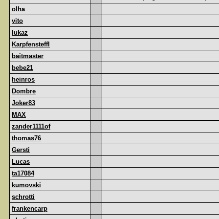
olha
vito
lukaz
Karpfensteffl
baitmaster
bebe21
heinros
Dombre
Joker83
MAX
zander1111of
thomas76
Gersti
Lucas
ta17084
kumovski
schrotti
frankencarp