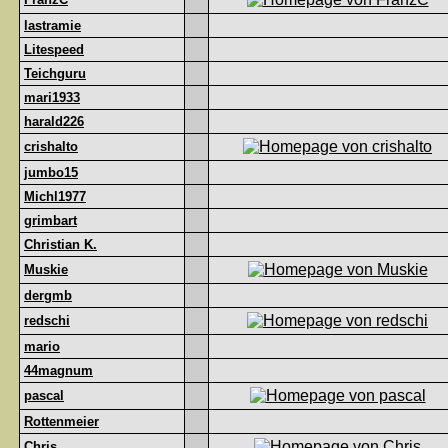
lastramie
Litespeed
Teichguru
mari1933
harald226
crishalto
jumbo15
Michl1977
grimbart
Christian K.
Muskie
dergmb
redschi
mario
44magnum
pascal
Rottenmeier
Chris