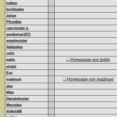
helben
kochbaden
Julian
Pfinztäler
carp-hunter jr.
gentleman1971
angelmeister
Atabaskes
colin
teddy
pliskit
Eso
madmaxl
alex
Mike
Danubehunter
Mercedes
drakula66