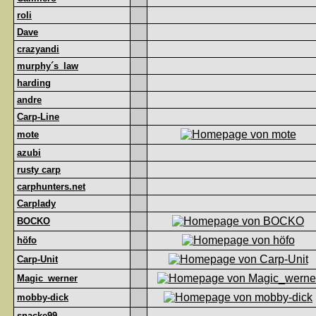
roli
Dave
crazyandi
murphy´s_law
harding
andre
Carp-Line
mote
azubi
rusty carp
carphunters.net
Carplady
BOCKO
höfo
Carp-Unit
Magic_werner
mobby-dick
snacke99