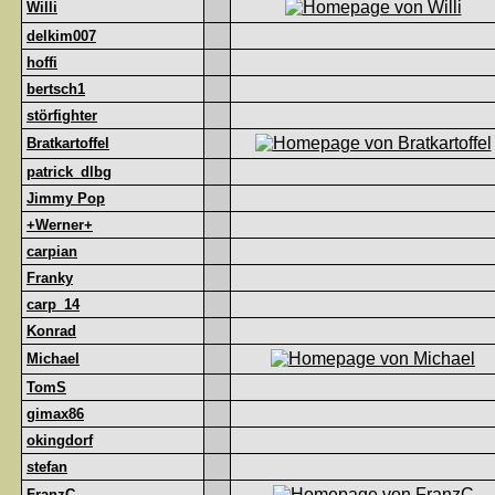
Willi
delkim007
hoffi
bertsch1
störfighter
Bratkartoffel
patrick_dlbg
Jimmy Pop
+Werner+
carpian
Franky
carp_14
Konrad
Michael
TomS
gimax86
okingdorf
stefan
FranzC