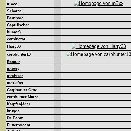
mExx
Schatze !
Bernhard
Caprifischer
bumer3
carpinator
Harry33
carphunter13
Ranger
gotoxy
tomisser
tacklefox
Carphunter Graz
carphunter Matze
Karpfenjäger
krugge
De Bentz
Futterboot.at