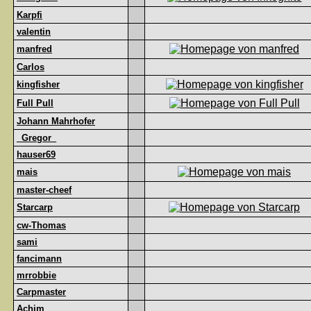
Karpfi
valentin
manfred
Carlos
kingfisher
Full Pull
Johann Mahrhofer
_Gregor_
hauser69
mais
master-cheef
Starcarp
cw-Thomas
sami
fancimann
mrrobbie
Carpmaster
Achim