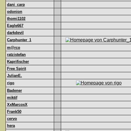
dani_carp
odonion
thomi1102
Eagle667
darkdevil
Carphunter_1
m@rco
ratzistefan
Kaprifischer
Free Spirit
JulianE.
rigo
Badener
miktif
XxMarcoxX
Frank50
cervo
hera