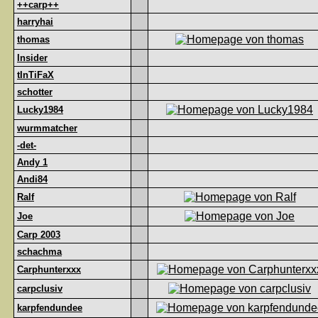
++carp++
harryhai
thomas
Insider
tInTiFaX
schotter
Lucky1984
wurmmatcher
-det-
Andy 1
Andi84
Ralf
Joe
Carp 2003
schachma
Carphunterxxx
carpclusiv
karpfendundee