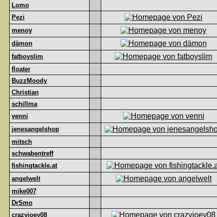
Lomo
Pezi
menoy
dämon
fatboyslim
floater
BuzzMoody
Christian
schillma
venni
jenesangelshop
mitsch
schwabentreff
fishingtackle.at
angelwelt
mike007
DrSmo
crazyjoey08