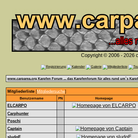
Copyright © 2006 - 2026 c
www.carparea.org Karpfen Forum ... das Karpfenforum für alles rund um`s Karp
Mitgliederliste
[
Mitgliedersuche
]
Benutzername
PN
Homepage
ELCARPO
Carphunter
Poschi
Captain
sludgE