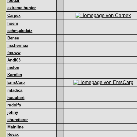
loddar
extreme hunter
Carpex
hoeni
schm,akofatz
Benee
fischermax
fox-ww
Andi63
melon
Karpfen
EmsCarp
mladica
huuubert
rudolfo
johny
chr.reiterer
Mainline
Revax