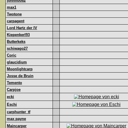
johnhoo82
max1
Twotone
carpagent
Lord Hartz der IV
Kiepenkerl93
Butterkeks
schiwago27
Coric
glaucidium
Moonlightcarp
Josse de Bruin
Temento
Carpjoe
ecki
Eschi
carphunter_tf
max payne
Maincarper