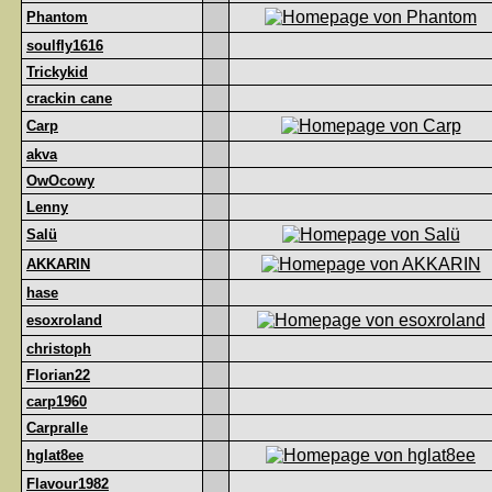
Phantom
soulfly1616
Trickykid
crackin cane
Carp
akva
OwOcowy
Lenny
Salü
AKKARIN
hase
esoxroland
christoph
Florian22
carp1960
Carpralle
hglat8ee
Flavour1982