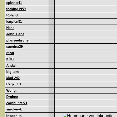
spinner11
theking1959
Roland
karpfen91
Hans
John_Cena
planseefischer
saerdna29
razar
KÖFI
Andal
big tom
Mad 242
Carp1991
Wolfg.
Drohne
carphunter71
smokey-k
Inkognito