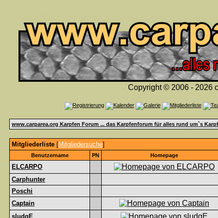
Copyright © 2006 - 2026 c
www.carparea.org Karpfen Forum ... das Karpfenforum für alles rund um`s Karp
Mitgliederliste
[
Mitgliedersuche
]
Benutzername
PN
Homepage
ELCARPO
Carphunter
Poschi
Captain
sludgE