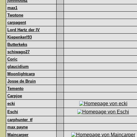
johnhoo82
max1
Twotone
carpagent
Lord Hartz der IV
Kiepenkerl93
Butterkeks
schiwago27
Coric
glaucidium
Moonlightcarp
Josse de Bruin
Temento
Carpjoe
ecki
Eschi
carphunter_tf
max payne
Maincarper