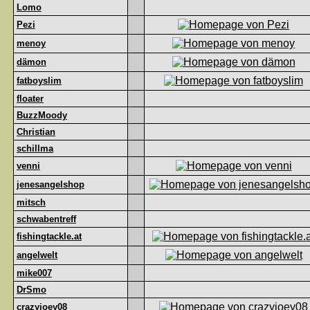
Lomo
Pezi
menoy
dämon
fatboyslim
floater
BuzzMoody
Christian
schillma
venni
jenesangelshop
mitsch
schwabentreff
fishingtackle.at
angelwelt
mike007
DrSmo
crazyjoey08