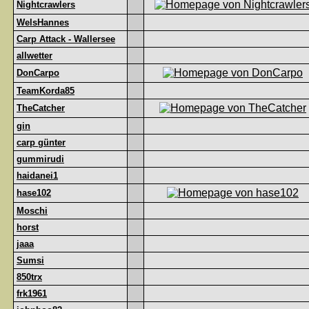
Nightcrawlers
WelsHannes
Carp Attack - Wallersee
allwetter
DonCarpo
TeamKorda85
TheCatcher
gin
carp günter
gummirudi
haidanei1
hase102
Moschi
horst
jaaa
Sumsi
850trx
frk1961