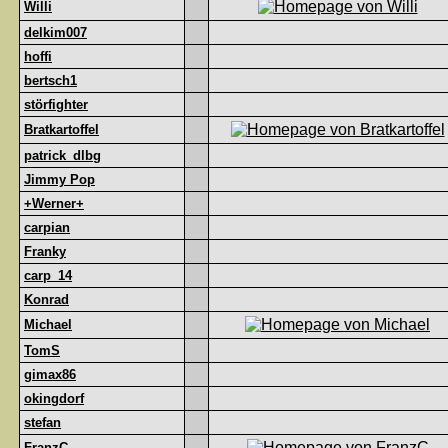
Willi
delkim007
hoffi
bertsch1
störfighter
Bratkartoffel
patrick_dlbg
Jimmy Pop
+Werner+
carpian
Franky
carp_14
Konrad
Michael
TomS
gimax86
okingdorf
stefan
FranzC