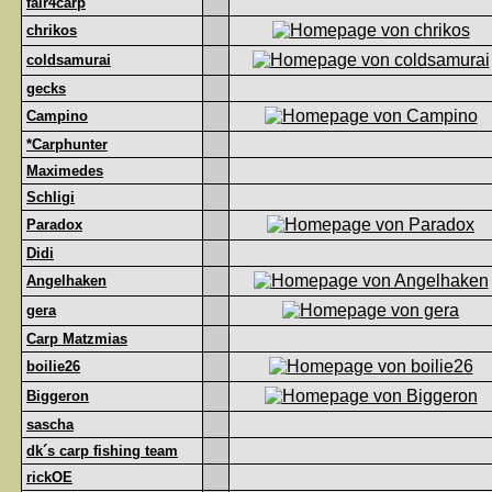
fair4carp
chrikos
coldsamurai
gecks
Campino
*Carphunter
Maximedes
Schligi
Paradox
Didi
Angelhaken
gera
Carp Matzmias
boilie26
Biggeron
sascha
dk´s carp fishing team
rickOE