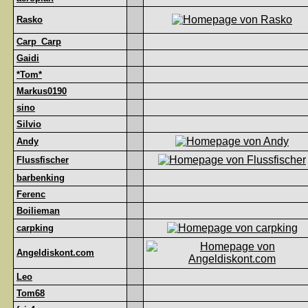
Rasko
Carp_Carp
Gaidi
*Tom*
Markus0190
sino
Silvio
Andy
Flussfischer
barbenking
Ferenc
Boilieman
carpking
Angeldiskont.com
Leo
Tom68