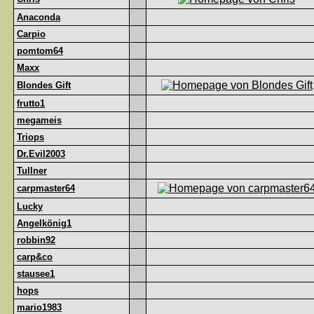
Anaconda
Carpio
pomtom64
Maxx
Blondes Gift
frutto1
megameis
Triops
Dr.Evil2003
Tullner
carpmaster64
Lucky
Angelkönig1
robbin92
carp&co
stausee1
hops
mario1983