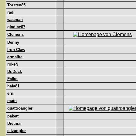
Torsten85
radi
wacman
gladiac67
Clemens
Denny
Iron-Claw
armalite
rokeN
Dr.Duck
Falko
hafa81
erni
main
quattroangler
pakett
Dietmar
silzangler