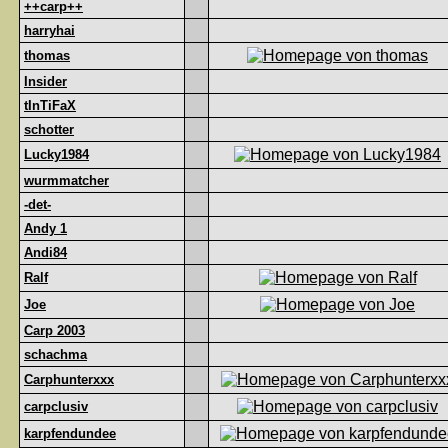
++carp++
harryhai
thomas
Insider
tInTiFaX
schotter
Lucky1984
wurmmatcher
-det-
Andy 1
Andi84
Ralf
Joe
Carp 2003
schachma
Carphunterxxx
carpclusiv
karpfendundee