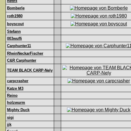
nettrx
Bomberle
roth1980
boyscout
Stefann
003wuffi
Carphunter11
RheinNeckarFischer
C&R Carphunter
TEAM BLACK CARP-Nely
carpcrasher
Katze M3
Reino
holzwurm
Mighty Duck
sigi
jjk