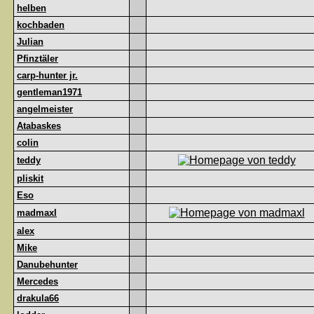
helben
kochbaden
Julian
Pfinztäler
carp-hunter jr.
gentleman1971
angelmeister
Atabaskes
colin
teddy
pliskit
Eso
madmaxl
alex
Mike
Danubehunter
Mercedes
drakula66