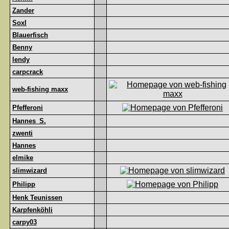
Zander
Soxl
Blauerfisch
Benny
lendy
carpcrack
web-fishing maxx
Pfefferoni
Hannes_S.
zwenti
Hannes
elmike
slimwizard
Philipp
Henk Teunissen
Karpfenköhli
carpy03