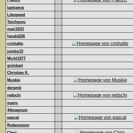
lastramie
Litespeed
Teichguru
mari1933
harald226
crishalto
jumbo15
Michl1977
grimbart
Christian K.
Muskie
dergmb
redschi
mario
44magnum
pascal
Rottenmeier
Chris