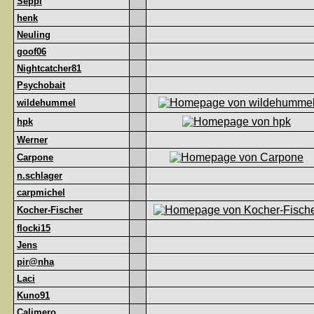
Seppl
henk
Neuling
goof06
Nightcatcher81
Psychobait
wildehummel
hpk
Werner
Carpone
n.schlager
carpmichel
Kocher-Fischer
flocki15
Jens
pir@nha
Laci
Kuno91
Calimero