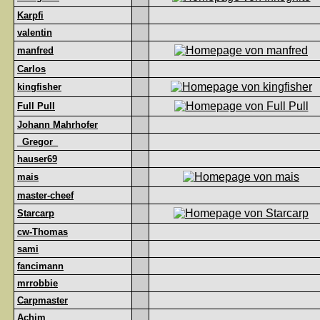
Karpfi
valentin
manfred
Carlos
kingfisher
Full Pull
Johann Mahrhofer
_Gregor_
hauser69
mais
master-cheef
Starcarp
cw-Thomas
sami
fancimann
mrrobbie
Carpmaster
Achim