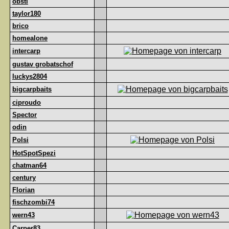
obsti
taylor180
brico
homealone
intercarp
gustav grobatschof
luckys2804
bigcarpbaits
ciproudo
Spector
odin
Polsi
HotSpotSpezi
chatman64
century
Florian
fischzombi74
wern43
Carper83