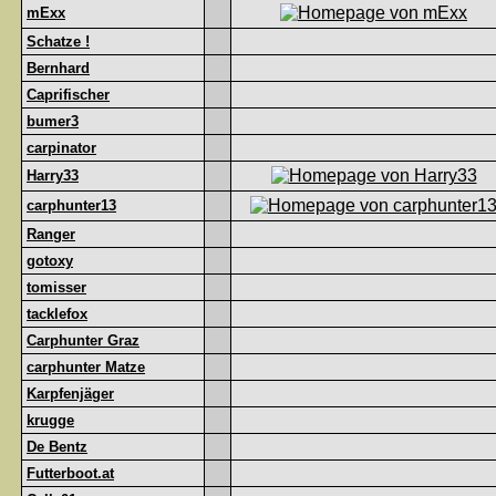
mExx
Schatze !
Bernhard
Caprifischer
bumer3
carpinator
Harry33
carphunter13
Ranger
gotoxy
tomisser
tacklefox
Carphunter Graz
carphunter Matze
Karpfenjäger
krugge
De Bentz
Futterboot.at