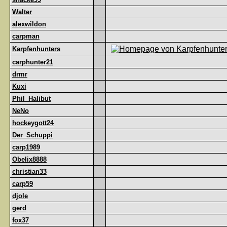
Walter
alexwildon
carpman
Karpfenhunters
carphunter21
drmr
Kuxi
Phil_Halibut
NeNo
hockeygott24
Der_Schuppi
carp1989
Obelix8888
christian33
carp59
djole
gerd
fox37