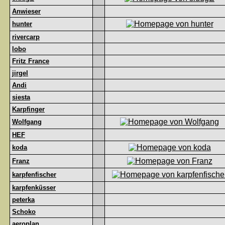
Anwieser
hunter
rivercarp
lobo
Fritz France
jirgel
Andi
siesta
Karpfinger
Wolfgang
HEF
koda
Franz
karpfenfischer
karpfenküsser
peterka
Schoko
aeroplan