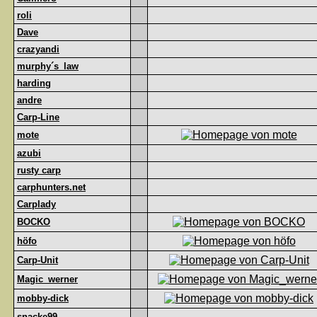
roli
Dave
crazyandi
murphy´s_law
harding
andre
Carp-Line
mote
azubi
rusty carp
carphunters.net
Carplady
BOCKO
höfo
Carp-Unit
Magic_werner
mobby-dick
snacke99