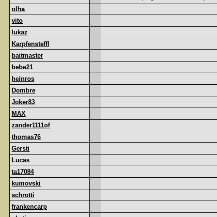
olha
vito
lukaz
Karpfensteffl
baitmaster
bebe21
heinros
Dombre
Joker83
MAX
zander1111of
thomas76
Gersti
Lucas
ta17084
kumovski
schrotti
frankencarp