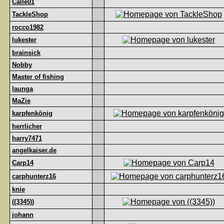
Calle01
TackleShop
rocco1982
lukester
brainsick
Nobby
Master of fishing
launga
MaZie
karpfenkönig
herrlicher
harry7471
angelkaiser.de
Carp14
carphunterz16
knie
((3345))
johann