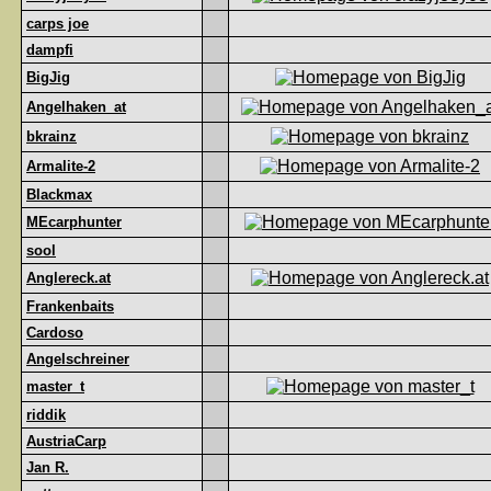
carps joe
dampfi
BigJig
Angelhaken_at
bkrainz
Armalite-2
Blackmax
MEcarphunter
sool
Anglereck.at
Frankenbaits
Cardoso
Angelschreiner
master_t
riddik
AustriaCarp
Jan R.