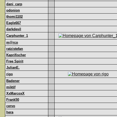
dani_carp
odonion
thomi1102
Eagle667
darkdevil
Carphunter_1
m@rco
ratzistefan
Kaprifischer
Free Spirit
JulianE.
rigo
Badener
miktif
XxMarcoxX
Frank50
cervo
hera