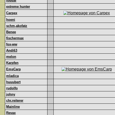
loddar
extreme hunter
Carpex
hoeni
schm,akofatz
Benee
fischermax
fox-ww
Andi63
melon
Karpfen
EmsCarp
mladica
huuubert
rudolfo
johny
chr.reiterer
Mainline
Revax