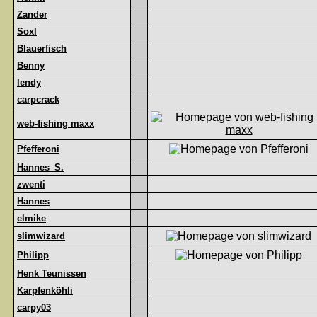
Zander
Soxl
Blauerfisch
Benny
lendy
carpcrack
web-fishing maxx
Pfefferoni
Hannes_S.
zwenti
Hannes
elmike
slimwizard
Philipp
Henk Teunissen
Karpfenköhli
carpy03