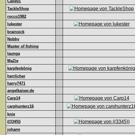
Calle01
TackleShop
rocco1982
lukester
brainsick
Nobby
Master of fishing
launga
MaZie
karpfenkönig
herrlicher
harry7471
angelkaiser.de
Carp14
carphunterz16
knie
((3345))
johann