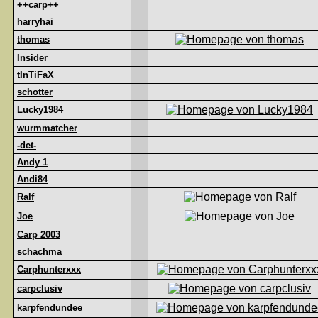
++carp++
harryhai
thomas
Insider
tInTiFaX
schotter
Lucky1984
wurmmatcher
-det-
Andy 1
Andi84
Ralf
Joe
Carp 2003
schachma
Carphunterxxx
carpclusiv
karpfendundee