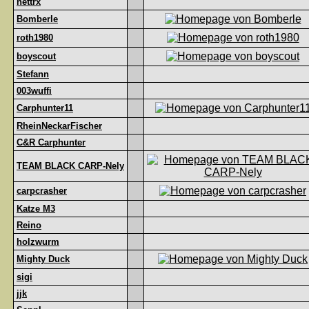
nettrx
Bomberle
roth1980
boyscout
Stefann
003wuffi
Carphunter11
RheinNeckarFischer
C&R Carphunter
TEAM BLACK CARP-Nely
carpcrasher
Katze M3
Reino
holzwurm
Mighty Duck
sigi
jjk