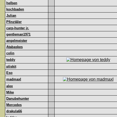
helben
kochbaden
Julian
Pfinztäler
carp-hunter jr.
gentleman1971
angelmeister
Atabaskes
colin
teddy
pliskit
Eso
madmaxl
alex
Mike
Danubehunter
Mercedes
drakula66