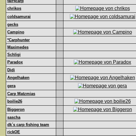
fair4carp
chrikos
coldsamurai
gecks
Campino
*Carphunter
Maximedes
Schligi
Paradox
Didi
Angelhaken
gera
Carp Matzmias
boilie26
Biggeron
sascha
dk´s carp fishing team
rickOE