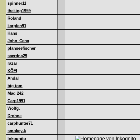
spinner11
theking1959
Roland
karpfen91
Hans
John_Cena
planseefischer
saerdna29
razar
KÖFI
Andal
big tom
Mad 242
Carp1991
Wolfg.
Drohne
carphunter71
smokey-k
Inkognito