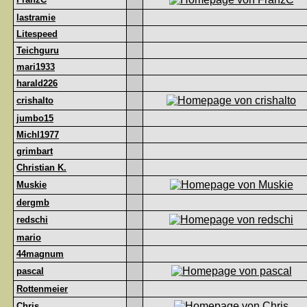
lastramie
Litespeed
Teichguru
mari1933
harald226
crishalto
jumbo15
Michl1977
grimbart
Christian K.
Muskie
dergmb
redschi
mario
44magnum
pascal
Rottenmeier
Chris