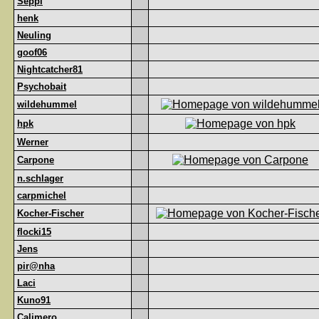
Seppl
henk
Neuling
goof06
Nightcatcher81
Psychobait
wildehummel
hpk
Werner
Carpone
n.schlager
carpmichel
Kocher-Fischer
flocki15
Jens
pir@nha
Laci
Kuno91
Calimero