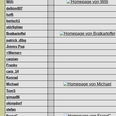
Willi
delkim007
hoffi
bertsch1
störfighter
Bratkartoffel
patrick_dlbg
Jimmy Pop
+Werner+
carpian
Franky
carp_14
Konrad
Michael
TomS
gimax86
okingdorf
stefan
FranzC