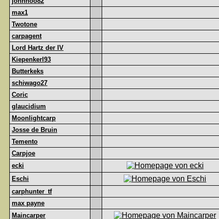
johnhoo82
max1
Twotone
carpagent
Lord Hartz der IV
Kiepenkerl93
Butterkeks
schiwago27
Coric
glaucidium
Moonlightcarp
Josse de Bruin
Temento
Carpjoe
ecki
Eschi
carphunter_tf
max payne
Maincarper