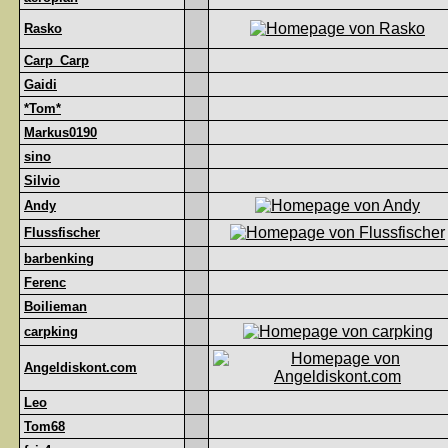
Rasko
Carp_Carp
Gaidi
*Tom*
Markus0190
sino
Silvio
Andy
Flussfischer
barbenking
Ferenc
Boilieman
carpking
Angeldiskont.com
Leo
Tom68