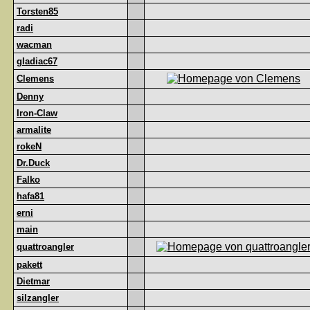
Torsten85
radi
wacman
gladiac67
Clemens
Denny
Iron-Claw
armalite
rokeN
Dr.Duck
Falko
hafa81
erni
main
quattroangler
pakett
Dietmar
silzangler