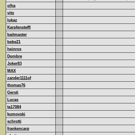
olha
vito
lukaz
Karpfensteffl
baitmaster
bebe21
heinros
Dombre
Joker83
MAX
zander1111of
thomas76
Gersti
Lucas
ta17084
kumovski
schrotti
frankencarp