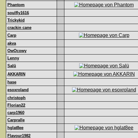
Phantom
soulfly1616
Trickykid
crackin cane
Carp
akva
OwOcowy
Lenny
Salü
AKKARIN
hase
esoxroland
christoph
Florian22
carp1960
Carpralle
hglat8ee
Flavour1982