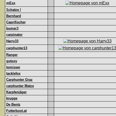
mExx
Schatze !
Bernhard
Caprifischer
bumer3
carpinator
Harry33
carphunter13
Ranger
gotoxy
tomisser
tacklefox
Carphunter Graz
carphunter Matze
Karpfenjäger
krugge
De Bentz
Futterboot.at