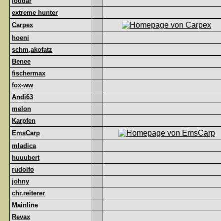
loddar
extreme hunter
Carpex
hoeni
schm,akofatz
Benee
fischermax
fox-ww
Andi63
melon
Karpfen
EmsCarp
mladica
huuubert
rudolfo
johny
chr.reiterer
Mainline
Revax