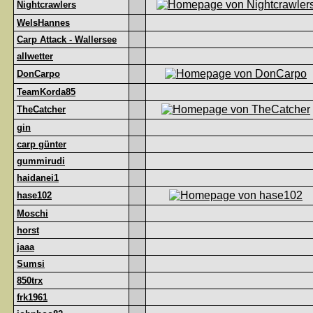
Nightcrawlers
WelsHannes
Carp Attack - Wallersee
allwetter
DonCarpo
TeamKorda85
TheCatcher
gin
carp günter
gummirudi
haidanei1
hase102
Moschi
horst
jaaa
Sumsi
850trx
frk1961