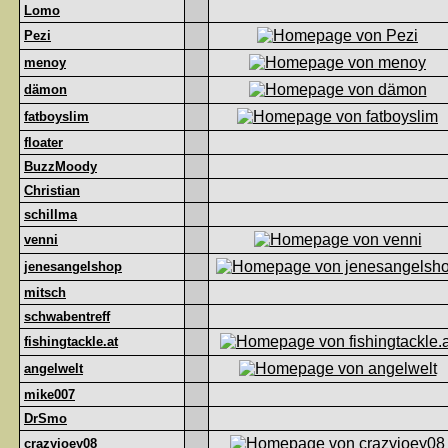
Lomo
Pezi
menoy
dämon
fatboyslim
floater
BuzzMoody
Christian
schillma
venni
jenesangelshop
mitsch
schwabentreff
fishingtackle.at
angelwelt
mike007
DrSmo
crazyjoey08