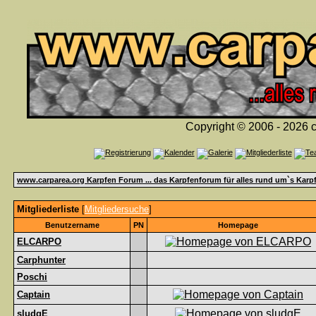
Copyright © 2006 - 2026 c
www.carparea.org Karpfen Forum ... das Karpfenforum für alles rund um`s Karp
Mitgliederliste
[
Mitgliedersuche
]
Benutzername
PN
Homepage
ELCARPO
Carphunter
Poschi
Captain
sludgE