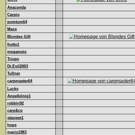
Anaconda
Carpio
pomtom64
Maxx
Blondes Gift
frutto1
megameis
Triops
Dr.Evil2003
Tullner
carpmaster64
Lucky
Angelkönig1
robbin92
carp&co
stausee1
hops
mario1983