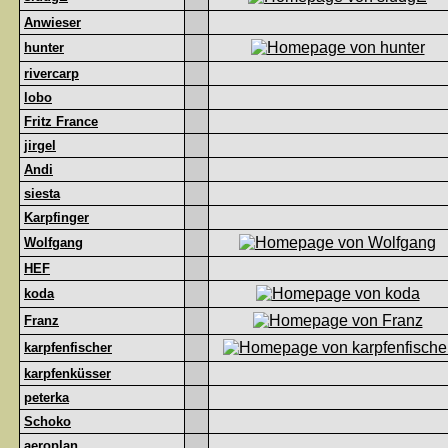
Anwieser
hunter
rivercarp
lobo
Fritz France
jirgel
Andi
siesta
Karpfinger
Wolfgang
HEF
koda
Franz
karpfenfischer
karpfenküsser
peterka
Schoko
aeroplan