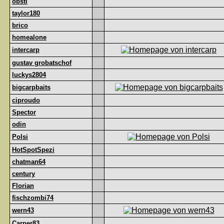
obsti
taylor180
brico
homealone
intercarp
gustav grobatschof
luckys2804
bigcarpbaits
ciproudo
Spector
odin
Polsi
HotSpotSpezi
chatman64
century
Florian
fischzombi74
wern43
Carper83