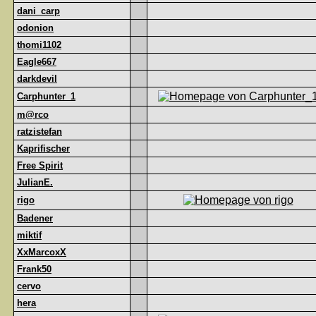
dani_carp
odonion
thomi1102
Eagle667
darkdevil
Carphunter_1
m@rco
ratzistefan
Kaprifischer
Free Spirit
JulianE.
rigo
Badener
miktif
XxMarcoxX
Frank50
cervo
hera