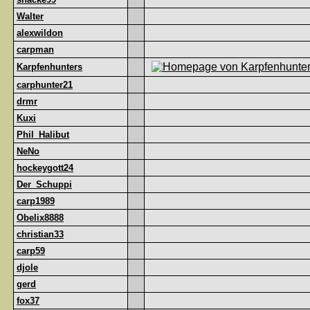
Walter
alexwildon
carpman
Karpfenhunters
carphunter21
drmr
Kuxi
Phil_Halibut
NeNo
hockeygott24
Der_Schuppi
carp1989
Obelix8888
christian33
carp59
djole
gerd
fox37