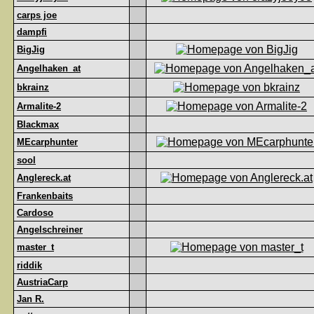
carps joe
dampfi
BigJig
Angelhaken_at
bkrainz
Armalite-2
Blackmax
MEcarphunter
sool
Anglereck.at
Frankenbaits
Cardoso
Angelschreiner
master_t
riddik
AustriaCarp
Jan R.