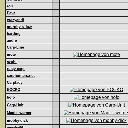
roli
Dave
crazyandi
murphy´s_law
harding
andre
Carp-Line
mote
azubi
rusty carp
carphunters.net
Carplady
BOCKO
höfo
Carp-Unit
Magic_werner
mobby-dick
snacke99