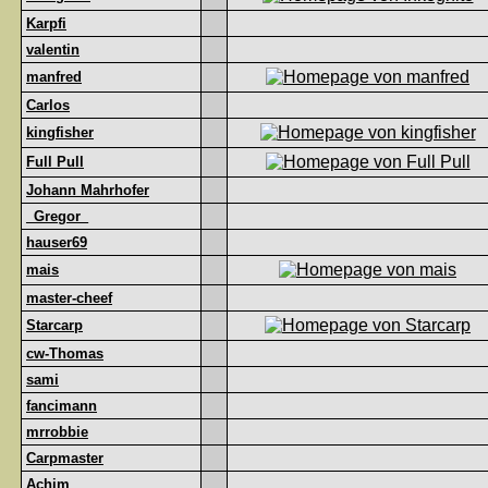
Karpfi
valentin
manfred
Carlos
kingfisher
Full Pull
Johann Mahrhofer
_Gregor_
hauser69
mais
master-cheef
Starcarp
cw-Thomas
sami
fancimann
mrrobbie
Carpmaster
Achim