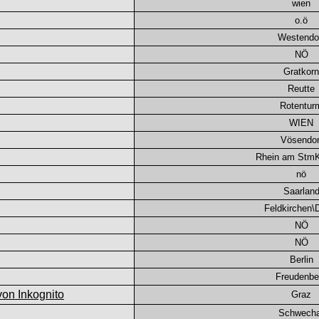
wien
o.ö
Westendo
NÖ
Gratkorn
Reutte
Rotentur
WIEN
Vösendor
Rhein am Stm
nö
Saarlan
Feldkirchen
NÖ
NÖ
Berlin
Freudenbe
Graz
Schwecha