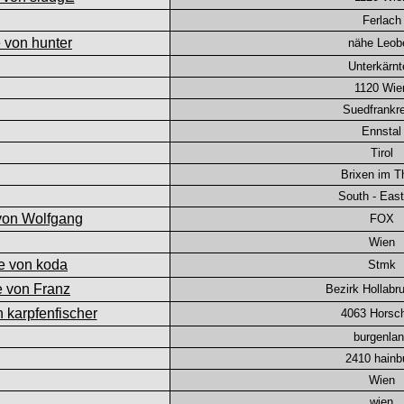
Ferlach
nähe Leob
Unterkärnt
1120 Wie
Suedfrankre
Ennstal
Tirol
Brixen im T
South - East
FOX
Wien
Stmk
Bezirk Hollabr
4063 Horsc
burgenla
2410 hainb
Wien
wien