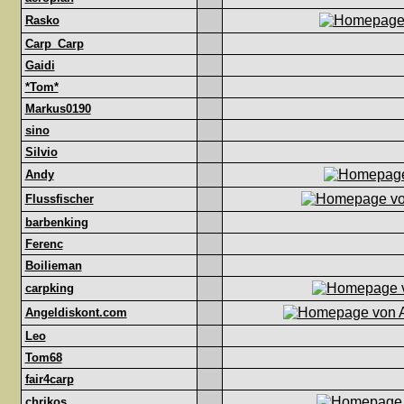
Rasko
Carp_Carp
Gaidi
*Tom*
Markus0190
sino
Silvio
Andy
Flussfischer
barbenking
Ferenc
Boilieman
carpking
Angeldiskont.com
Leo
Tom68
fair4carp
chrikos