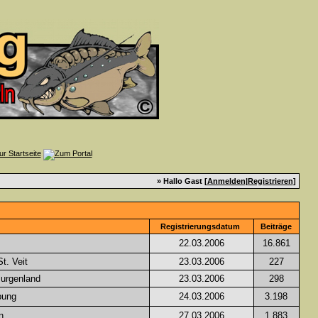
» Hallo Gast [
Anmelden
|
Registrieren
]
Registrierungsdatum
Beiträge
22.03.2006
16.861
t. Veit
23.03.2006
227
Burgenland
23.03.2006
298
bung
24.03.2006
3.198
n
27.03.2006
1.883