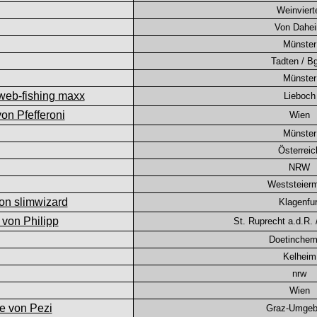
Weinviert
Von Dahe
Münster
Tadten / Bg
Münster
Lieboch
Wien
Münster
Österreic
NRW
Weststeier
Klagenfur
St. Ruprecht a.d.R. 
Doetinchem(
Kelheim
nrw
Wien
Graz-Umge