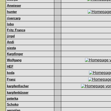
Anwieser
hunter
rivercarp
lobo
Fritz France
jirgel
Andi
siesta
Karpfinger
Wolfgang
HEF
koda
Franz
karpfenfischer
karpfenküsser
peterka
Schoko
aeroplan