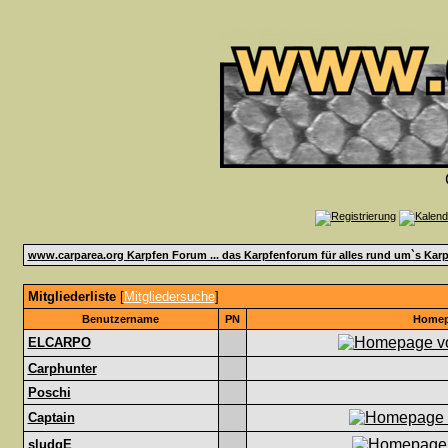
www.carparea.org Karpfen Forum ... das Karpfenforum für alles rund um`s Karp
Mitgliederliste
[
Mitgliedersuche
]
Benutzername
PN
Home
ELCARPO
Carphunter
Poschi
Captain
sludgE