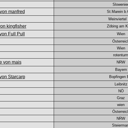
Slowenie
St.Marein b.
Weinviertel
Zöbing am 
Wien
Österreic
Wien
rotentur
NRW
Bayern
Bopfingen
Leibnitz
NÖ
Graz
wien
Österreic
NRW
Steierma