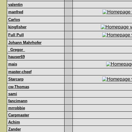
valentin
manfred
Carlos
kingfisher
Full Pull
Johann Mahrhofer
_Gregor_
hauser69
mais
master-cheef
Starcarp
cw-Thomas
sami
fancimann
mrrobbie
Carpmaster
Achim
Zander