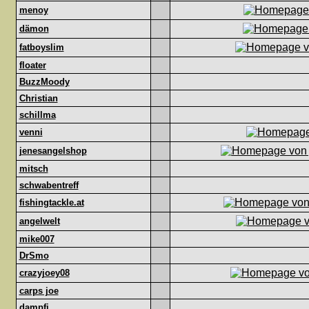
menoy
dämon
fatboyslim
floater
BuzzMoody
Christian
schillma
venni
jenesangelshop
mitsch
schwabentreff
fishingtackle.at
angelwelt
mike007
DrSmo
crazyjoey08
carps joe
dampfi