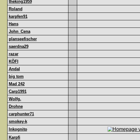
theking1959
Roland
karpfen91
Hans
John_Cena
planseefischer
saerdna29
razar
KÖFI
Andal
big tom
Mad 242
Carp1991
Wolfg.
Drohne
carphunter71
smokey-k
Inkognito
Karpfi