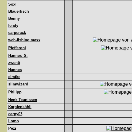
Soxl
Blauerfisch
Benny
lendy
carpcrack
web-fishing maxx
Pfefferoni
Hannes_S.
zwenti
Hannes
elmike
slimwizard
Philipp
Henk Teunissen
Karpfenköhli
carpy03
Lomo
Pezi