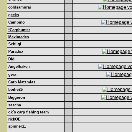
coldsamurai
gecks
Campino
*Carphunter
Maximedes
Schligi
Paradox
Didi
Angelhaken
gera
Carp Matzmias
boilie26
Biggeron
sascha
dk´s carp fishing team
rickOE
spinner11