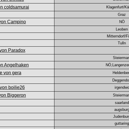
Klagenfurt/Kä
Graz
NÖ
Leoben
Mitterndorf/F
Tulln
Steierma
NÖ,Langenzer
Heldenbe
Deggendo
irgendw
Steierma
saarland
augsbur
Judenbur
guttaring