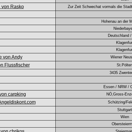
Zur Zeit Schwechat vormals die Stad
Hohenau an der 
Niederbay
Deutschland 
Klagenfur
Klagenfur
Wiener Neus
St.Pölte
3435 Zwente
Essen / NRW / 
NÖ,Gross-Enze
Schützing/Fe
Stuttgart
Wien
Obersteier
Steierma