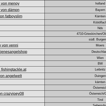
holland
Bayern
Kärnten
Köööflac
Nds
4710-Grieskirchen/Ob
südl. Burgen
Moers
Deutschla
Wien
BW
Leibnitz
Duingen
kärnten
Österreic
Österreich/
Tirol
Sebersdo