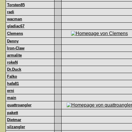
Torsten85
radi
wacman
gladiac67
Clemens
Denny
Iron-Claw
armalite
rokeN
Dr.Duck
Falko
hafa81
erni
main
quattroangler
pakett
Dietmar
silzangler