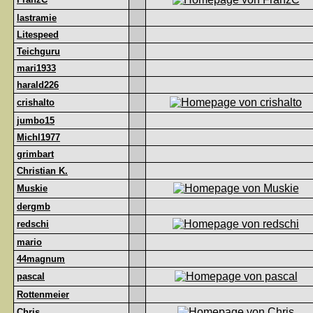
lastramie
Litespeed
Teichguru
mari1933
harald226
crishalto
jumbo15
Michl1977
grimbart
Christian K.
Muskie
dergmb
redschi
mario
44magnum
pascal
Rottenmeier
Chris