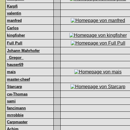
Karpfi
valentin
manfred
Carlos
kingfisher
Full Pull
Johann Mahrhofer
_Gregor_
hauser69
mais
master-cheef
Starcarp
cw-Thomas
sami
fancimann
mrrobbie
Carpmaster
Achim