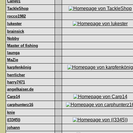
Calle01
TackleShop
rocco1982
lukester
brainsick
Nobby
Master of fishing
launga
MaZie
karpfenkönig
herrlicher
harry7471
angelkaiser.de
Carp14
carphunterz16
knie
((3345))
johann