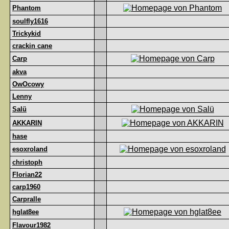
Phantom
soulfly1616
Trickykid
crackin cane
Carp
akva
OwOcowy
Lenny
Salü
AKKARIN
hase
esoxroland
christoph
Florian22
carp1960
Carpralle
hglat8ee
Flavour1982