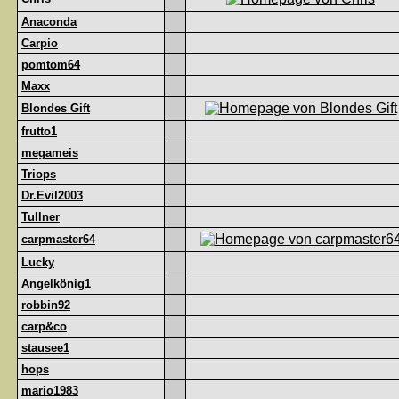
Anaconda
Carpio
pomtom64
Maxx
Blondes Gift
frutto1
megameis
Triops
Dr.Evil2003
Tullner
carpmaster64
Lucky
Angelkönig1
robbin92
carp&co
stausee1
hops
mario1983