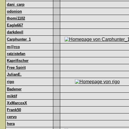
dani_carp
odonion
thomi1102
Eagle667
darkdevil
Carphunter_1
m@rco
ratzistefan
Kaprifischer
Free Spirit
JulianE.
rigo
Badener
miktif
XxMarcoxX
Frank50
cervo
hera