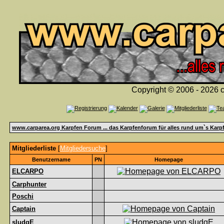
Copyright © 2006 - 2026 c
www.carparea.org Karpfen Forum ... das Karpfenforum für alles rund um`s Karp
Mitgliederliste
[
Mitgliedersuche
]
Benutzername
PN
Homepage
ELCARPO
Carphunter
Poschi
Captain
sludgE