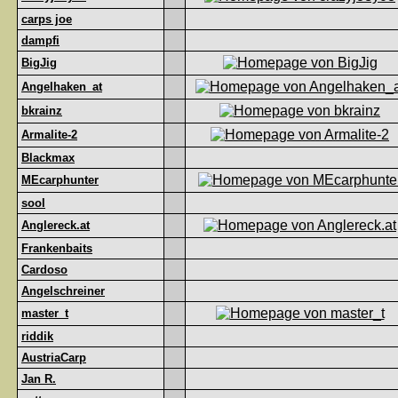
carps joe
dampfi
BigJig
Angelhaken_at
bkrainz
Armalite-2
Blackmax
MEcarphunter
sool
Anglereck.at
Frankenbaits
Cardoso
Angelschreiner
master_t
riddik
AustriaCarp
Jan R.