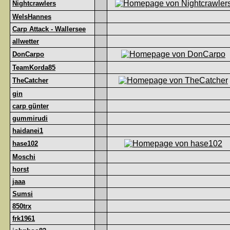
Nightcrawlers
WelsHannes
Carp Attack - Wallersee
allwetter
DonCarpo
TeamKorda85
TheCatcher
gin
carp günter
gummirudi
haidanei1
hase102
Moschi
horst
jaaa
Sumsi
850trx
frk1961