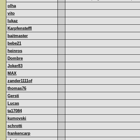
olha
vito
lukaz
Karpfensteffl
baitmaster
bebe21
heinros
Dombre
Joker83
MAX
zander1111of
thomas76
Gersti
Lucas
ta17084
kumovski
schrotti
frankencarp