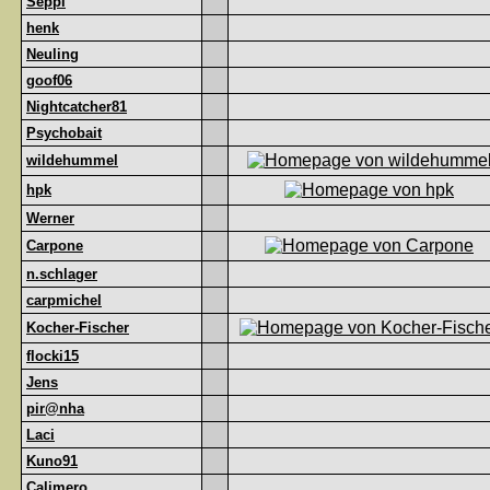
Seppl
henk
Neuling
goof06
Nightcatcher81
Psychobait
wildehummel
hpk
Werner
Carpone
n.schlager
carpmichel
Kocher-Fischer
flocki15
Jens
pir@nha
Laci
Kuno91
Calimero