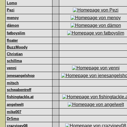
Lomo
Pezi
menoy
dämon
fatboyslim
floater
BuzzMoody
Christian
schillma
venni
jenesangelshop
mitsch
schwabentreff
fishingtackle.at
angelwelt
mike007
DrSmo
crazyjoey08