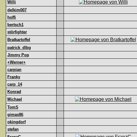
Willi
delkim007
hoffi
bertsch1
störfighter
Bratkartoffel
patrick_dlbg
Jimmy Pop
+Werner+
carpian
Franky
carp_14
Konrad
Michael
TomS
gimax86
okingdorf
stefan
FranzC