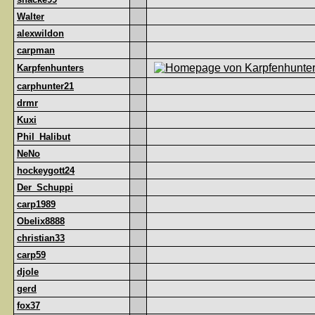
Walter
alexwildon
carpman
Karpfenhunters
carphunter21
drmr
Kuxi
Phil_Halibut
NeNo
hockeygott24
Der_Schuppi
carp1989
Obelix8888
christian33
carp59
djole
gerd
fox37