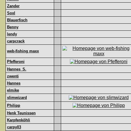
Zander
Soxl
Blauerfisch
Benny
lendy
carpcrack
web-fishing maxx
Pfefferoni
Hannes_S.
zwenti
Hannes
elmike
slimwizard
Philipp
Henk Teunissen
Karpfenköhli
carpy03