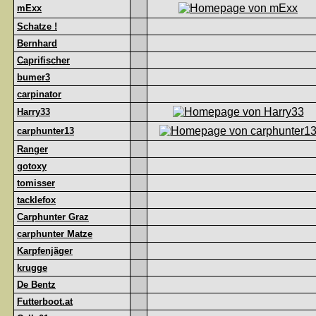
mExx
Schatze !
Bernhard
Caprifischer
bumer3
carpinator
Harry33
carphunter13
Ranger
gotoxy
tomisser
tacklefox
Carphunter Graz
carphunter Matze
Karpfenjäger
krugge
De Bentz
Futterboot.at