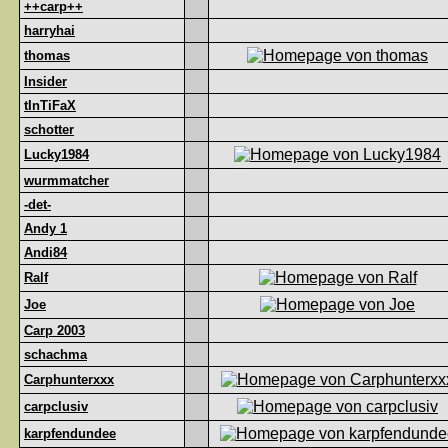
++carp++
harryhai
thomas
Insider
tInTiFaX
schotter
Lucky1984
wurmmatcher
-det-
Andy 1
Andi84
Ralf
Joe
Carp 2003
schachma
Carphunterxxx
carpclusiv
karpfendundee