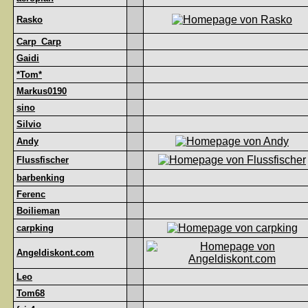
Rasko
Carp_Carp
Gaidi
*Tom*
Markus0190
sino
Silvio
Andy
Flussfischer
barbenking
Ferenc
Boilieman
carpking
Angeldiskont.com
Leo
Tom68