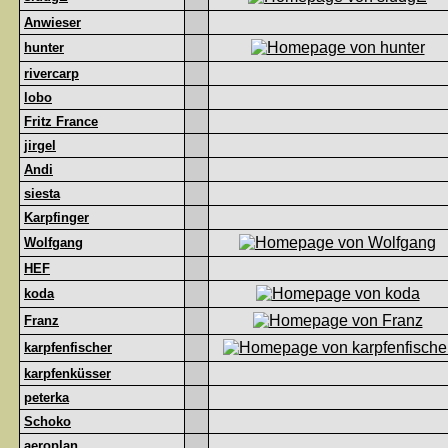
Anwieser
hunter
rivercarp
lobo
Fritz France
jirgel
Andi
siesta
Karpfinger
Wolfgang
HEF
koda
Franz
karpfenfischer
karpfenküsser
peterka
Schoko
aeroplan