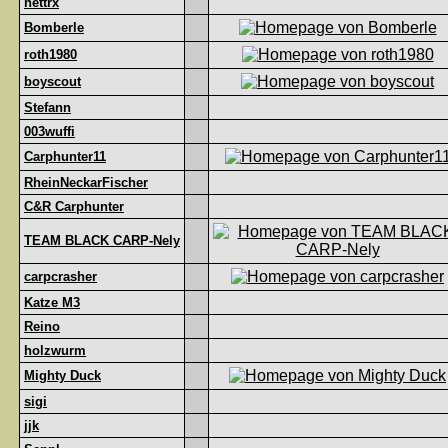
nettrx
Bomberle
roth1980
boyscout
Stefann
003wuffi
Carphunter11
RheinNeckarFischer
C&R Carphunter
TEAM BLACK CARP-Nely
carpcrasher
Katze M3
Reino
holzwurm
Mighty Duck
sigi
jjk