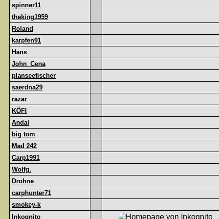
spinner11
theking1959
Roland
karpfen91
Hans
John_Cena
planseefischer
saerdna29
razar
KÖFI
Andal
big tom
Mad 242
Carp1991
Wolfg.
Drohne
carphunter71
smokey-k
Inkognito