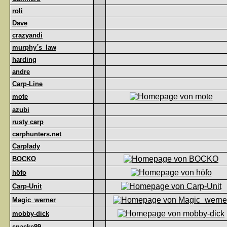
roli
Dave
crazyandi
murphy´s_law
harding
andre
Carp-Line
mote
azubi
rusty carp
carphunters.net
Carplady
BOCKO
höfo
Carp-Unit
Magic_werner
mobby-dick
snacke99