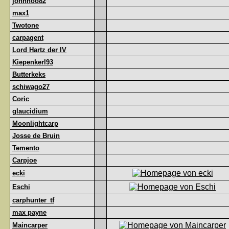
johnhoo82
max1
Twotone
carpagent
Lord Hartz der IV
Kiepenkerl93
Butterkeks
schiwago27
Coric
glaucidium
Moonlightcarp
Josse de Bruin
Temento
Carpjoe
ecki
Eschi
carphunter_tf
max payne
Maincarper