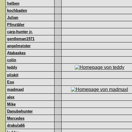
helben
kochbaden
Julian
Pfinztäler
carp-hunter jr.
gentleman1971
angelmeister
Atabaskes
colin
teddy
pliskit
Eso
madmaxl
alex
Mike
Danubehunter
Mercedes
drakula66