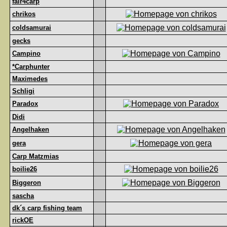
fair4carp
chrikos
coldsamurai
gecks
Campino
*Carphunter
Maximedes
Schligi
Paradox
Didi
Angelhaken
gera
Carp Matzmias
boilie26
Biggeron
sascha
dk´s carp fishing team
rickOE