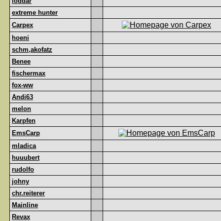
loddar
extreme hunter
Carpex
hoeni
schm,akofatz
Benee
fischermax
fox-ww
Andi63
melon
Karpfen
EmsCarp
mladica
huuubert
rudolfo
johny
chr.reiterer
Mainline
Revax