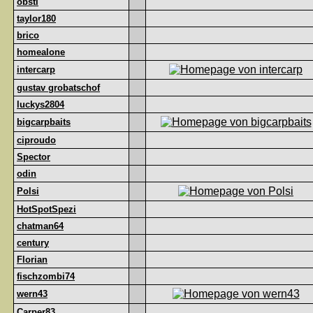
obsti
taylor180
brico
homealone
intercarp
gustav grobatschof
luckys2804
bigcarpbaits
ciproudo
Spector
odin
Polsi
HotSpotSpezi
chatman64
century
Florian
fischzombi74
wern43
Carper83