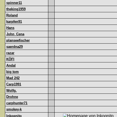
spinner11
theking1959
Roland
karpfen91
Hans
John_Cena
planseefischer
saerdna29
razar
KÖFI
Andal
big tom
Mad 242
Carp1991
Wolfg.
Drohne
carphunter71
smokey-k
Inkognito