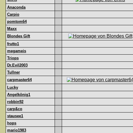
Anaconda
Carpio
pomtom64
Maxx
Blondes Gift
frutto1
megameis
Triops
Dr.Evil2003
Tullner
carpmaster64
Lucky
Angelkönig1
robbin92
carp&co
stausee1
hops
mario1983