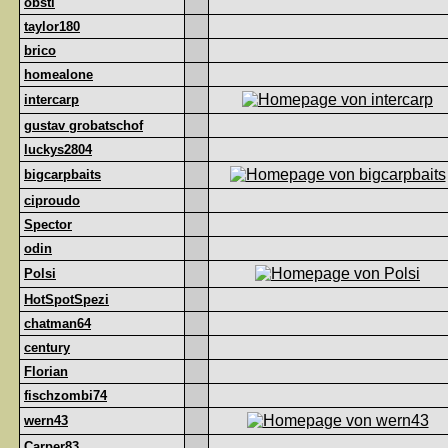
obsti
taylor180
brico
homealone
intercarp
gustav grobatschof
luckys2804
bigcarpbaits
ciproudo
Spector
odin
Polsi
HotSpotSpezi
chatman64
century
Florian
fischzombi74
wern43
Carper83