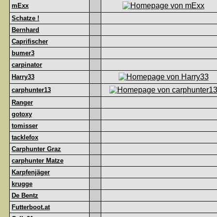
mExx
Schatze !
Bernhard
Caprifischer
bumer3
carpinator
Harry33
carphunter13
Ranger
gotoxy
tomisser
tacklefox
Carphunter Graz
carphunter Matze
Karpfenjäger
krugge
De Bentz
Futterboot.at