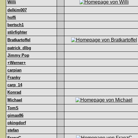
Willi
delkim007
hoffi
bertsch1
störfighter
Bratkartoffel
patrick_dlbg
Jimmy Pop
+Werner+
carpian
Franky
carp_14
Konrad
Michael
TomS
gimax86
okingdorf
stefan
FranzC