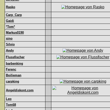
Rasko
Carp_Carp
Gaidi
*Tom*
Markus0190
sino
Silvio
Andy
Flussfischer
barbenking
Ferenc
Boilieman
carpking
Angeldiskont.com
Leo
Tom68