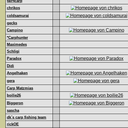
fair4carp
chrikos
coldsamurai
gecks
Campino
*Carphunter
Maximedes
Schligi
Paradox
Didi
Angelhaken
gera
Carp Matzmias
boilie26
Biggeron
sascha
dk´s carp fishing team
rickOE