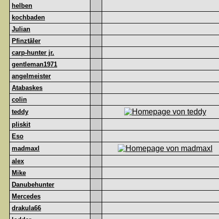
helben
kochbaden
Julian
Pfinztäler
carp-hunter jr.
gentleman1971
angelmeister
Atabaskes
colin
teddy
pliskit
Eso
madmaxl
alex
Mike
Danubehunter
Mercedes
drakula66