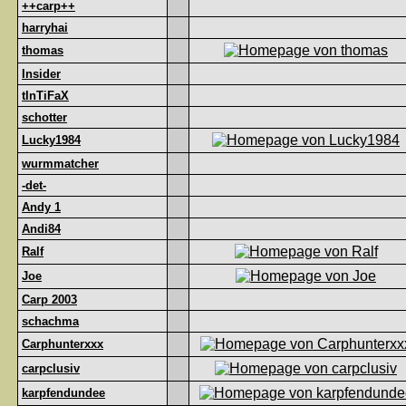
++carp++
harryhai
thomas
Insider
tInTiFaX
schotter
Lucky1984
wurmmatcher
-det-
Andy 1
Andi84
Ralf
Joe
Carp 2003
schachma
Carphunterxxx
carpclusiv
karpfendundee