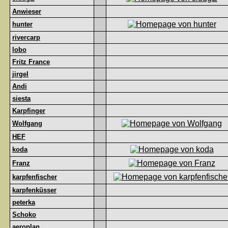
Anwieser
hunter
rivercarp
lobo
Fritz France
jirgel
Andi
siesta
Karpfinger
Wolfgang
HEF
koda
Franz
karpfenfischer
karpfenküsser
peterka
Schoko
aeroplan