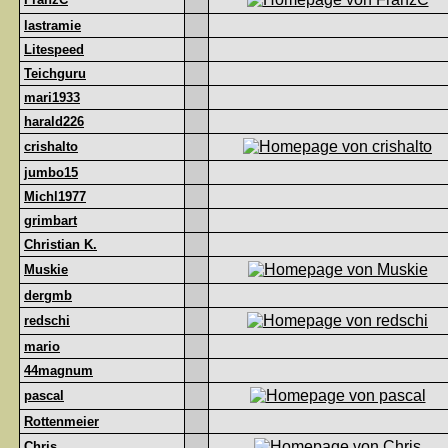
lastramie
Litespeed
Teichguru
mari1933
harald226
crishalto
jumbo15
Michl1977
grimbart
Christian K.
Muskie
dergmb
redschi
mario
44magnum
pascal
Rottenmeier
Chris