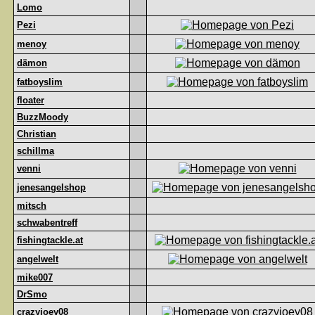
Lomo
Pezi
menoy
dämon
fatboyslim
floater
BuzzMoody
Christian
schillma
venni
jenesangelshop
mitsch
schwabentreff
fishingtackle.at
angelwelt
mike007
DrSmo
crazyjoey08