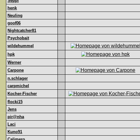
Seppl
henk
Neuling
goof06
Nightcatcher81
Psychobait
wildehummel
hpk
Werner
Carpone
n.schlager
carpmichel
Kocher-Fischer
flocki15
Jens
pir@nha
Laci
Kuno91
Calimero