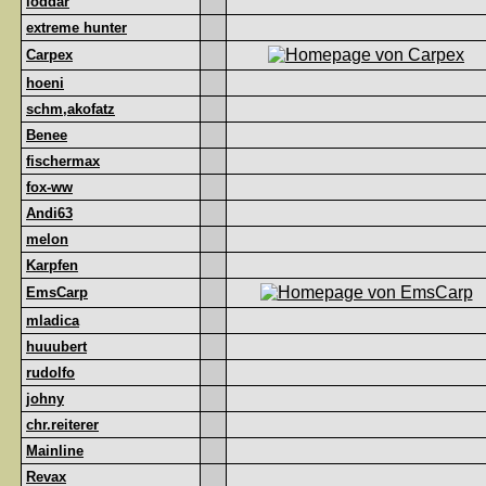
loddar
extreme hunter
Carpex
hoeni
schm,akofatz
Benee
fischermax
fox-ww
Andi63
melon
Karpfen
EmsCarp
mladica
huuubert
rudolfo
johny
chr.reiterer
Mainline
Revax