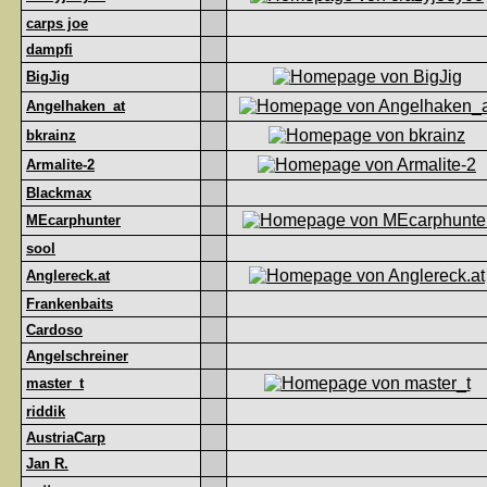
carps joe
dampfi
BigJig
Angelhaken_at
bkrainz
Armalite-2
Blackmax
MEcarphunter
sool
Anglereck.at
Frankenbaits
Cardoso
Angelschreiner
master_t
riddik
AustriaCarp
Jan R.