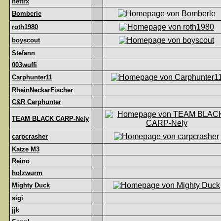
nettrx
Bomberle
roth1980
boyscout
Stefann
003wuffi
Carphunter11
RheinNeckarFischer
C&R Carphunter
TEAM BLACK CARP-Nely
carpcrasher
Katze M3
Reino
holzwurm
Mighty Duck
sigi
jjk