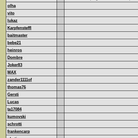
olha
vito
lukaz
Karpfensteffl
baitmaster
bebe21
heinros
Dombre
Joker83
MAX
zander1111of
thomas76
Gersti
Lucas
ta17084
kumovski
schrotti
frankencarp