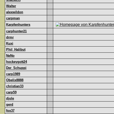
Walter
alexwildon
carpman
Karpfenhunters
carphunter21
drmr
Kuxi
Phil_Halibut
NeNo
hockeygott24
Der_Schuppi
carp1989
Obelix8888
christian33
carp59
djole
gerd
fox37