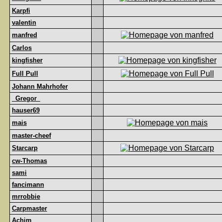
Karpfi
valentin
manfred
Carlos
kingfisher
Full Pull
Johann Mahrhofer
_Gregor_
hauser69
mais
master-cheef
Starcarp
cw-Thomas
sami
fancimann
mrrobbie
Carpmaster
Achim