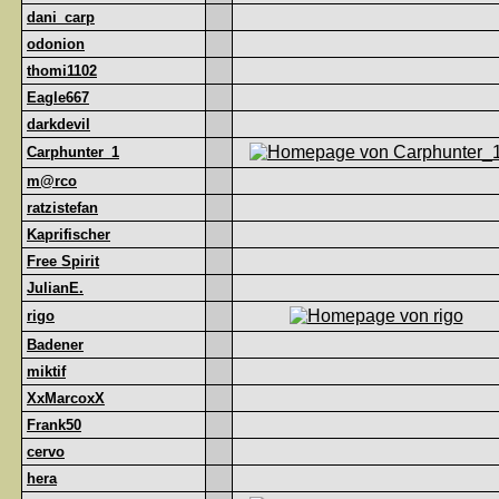
dani_carp
odonion
thomi1102
Eagle667
darkdevil
Carphunter_1
m@rco
ratzistefan
Kaprifischer
Free Spirit
JulianE.
rigo
Badener
miktif
XxMarcoxX
Frank50
cervo
hera