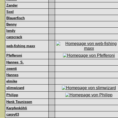
Zander
Soxl
Blauerfisch
Benny
lendy
carpcrack
web-fishing maxx
Pfefferoni
Hannes_S.
zwenti
Hannes
elmike
slimwizard
Philipp
Henk Teunissen
Karpfenköhli
carpy03