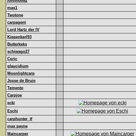
johnhoo82
max1
Twotone
carpagent
Lord Hartz der IV
Kiepenkerl93
Butterkeks
schiwago27
Coric
glaucidium
Moonlightcarp
Josse de Bruin
Temento
Carpjoe
ecki
Eschi
carphunter_tf
max payne
Maincarper