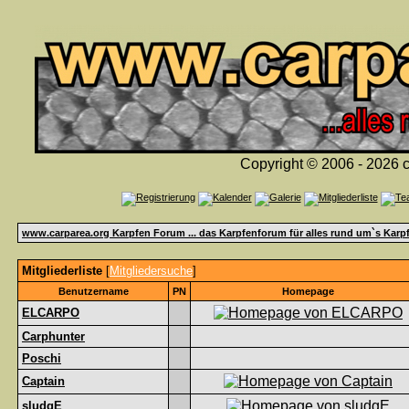
Copyright © 2006 - 2026 c
www.carparea.org Karpfen Forum ... das Karpfenforum für alles rund um`s Karp
Mitgliederliste
[
Mitgliedersuche
]
Benutzername
PN
Homepage
ELCARPO
Carphunter
Poschi
Captain
sludgE