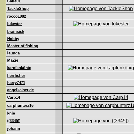
Calle01
TackleShop
rocco1982
lukester
brainsick
Nobby
Master of fishing
launga
MaZie
karpfenkönig
herrlicher
harry7471
angelkaiser.de
Carp14
carphunterz16
knie
((3345))
johann