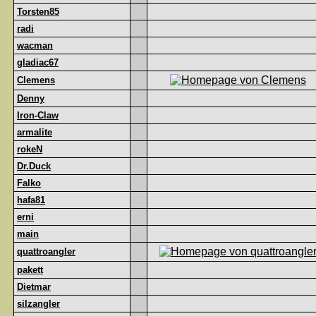
Torsten85
radi
wacman
gladiac67
Clemens
Denny
Iron-Claw
armalite
rokeN
Dr.Duck
Falko
hafa81
erni
main
quattroangler
pakett
Dietmar
silzangler