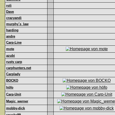
roli
Dave
crazyandi
murphy´s_law
harding
andre
Carp-Line
mote
azubi
rusty carp
carphunters.net
Carplady
BOCKO
höfo
Carp-Unit
Magic_werner
mobby-dick
snacke99