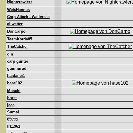
Nightcrawlers
WelsHannes
Carp Attack - Wallersee
allwetter
DonCarpo
TeamKorda85
TheCatcher
gin
carp günter
gummirudi
haidanei1
hase102
Moschi
horst
jaaa
Sumsi
850trx
frk1961