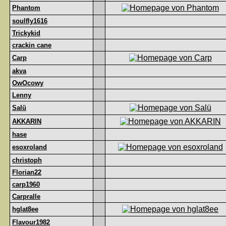
Phantom
soulfly1616
Trickykid
crackin cane
Carp
akva
OwOcowy
Lenny
Salü
AKKARIN
hase
esoxroland
christoph
Florian22
carp1960
Carpralle
hglat8ee
Flavour1982