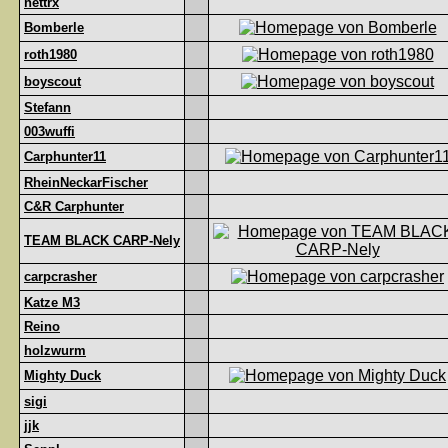
nettrx
Bomberle
roth1980
boyscout
Stefann
003wuffi
Carphunter11
RheinNeckarFischer
C&R Carphunter
TEAM BLACK CARP-Nely
carpcrasher
Katze M3
Reino
holzwurm
Mighty Duck
sigi
jjk