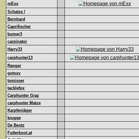
mExx
Schatze !
Bernhard
Caprifischer
bumer3
carpinator
Harry33
carphunter13
Ranger
gotoxy
tomisser
tacklefox
Carphunter Graz
carphunter Matze
Karpfenjäger
krugge
De Bentz
Futterboot.at