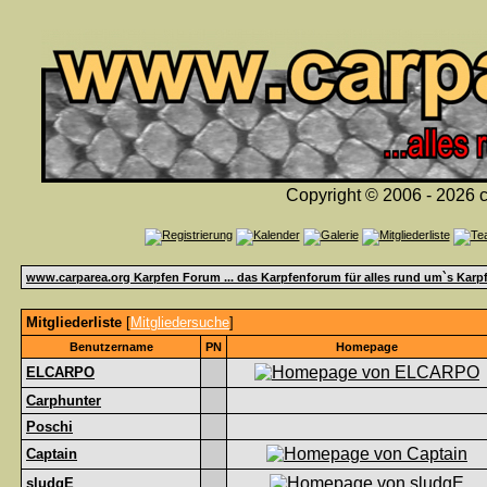
Copyright © 2006 - 2026 c
www.carparea.org Karpfen Forum ... das Karpfenforum für alles rund um`s Karp
Mitgliederliste
[
Mitgliedersuche
]
Benutzername
PN
Homepage
ELCARPO
Carphunter
Poschi
Captain
sludgE