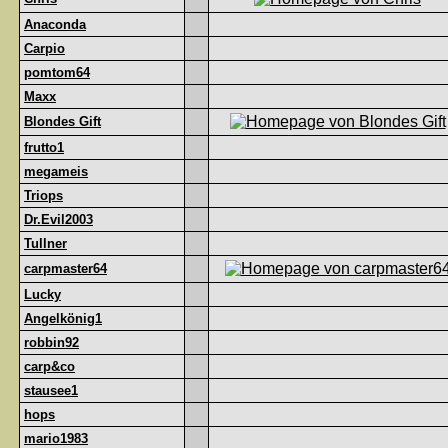
Anaconda
Carpio
pomtom64
Maxx
Blondes Gift
frutto1
megameis
Triops
Dr.Evil2003
Tullner
carpmaster64
Lucky
Angelkönig1
robbin92
carp&co
stausee1
hops
mario1983