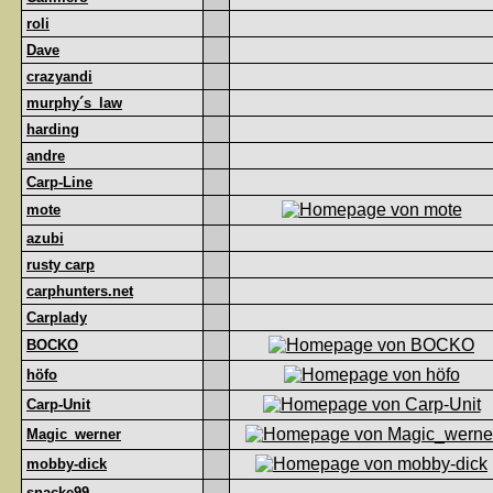
roli
Dave
crazyandi
murphy´s_law
harding
andre
Carp-Line
mote
azubi
rusty carp
carphunters.net
Carplady
BOCKO
höfo
Carp-Unit
Magic_werner
mobby-dick
snacke99