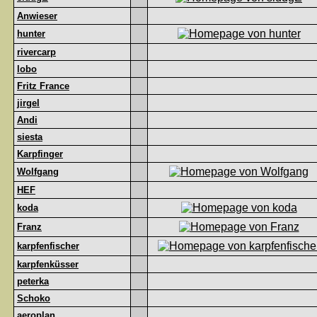
Anwieser
hunter
rivercarp
lobo
Fritz France
jirgel
Andi
siesta
Karpfinger
Wolfgang
HEF
koda
Franz
karpfenfischer
karpfenküsser
peterka
Schoko
aeroplan