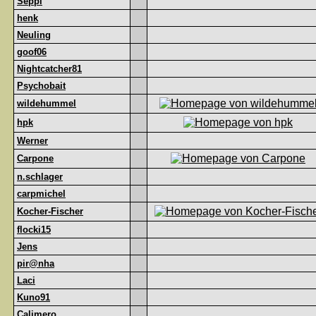
Seppl
henk
Neuling
goof06
Nightcatcher81
Psychobait
wildehummel
hpk
Werner
Carpone
n.schlager
carpmichel
Kocher-Fischer
flocki15
Jens
pir@nha
Laci
Kuno91
Calimero