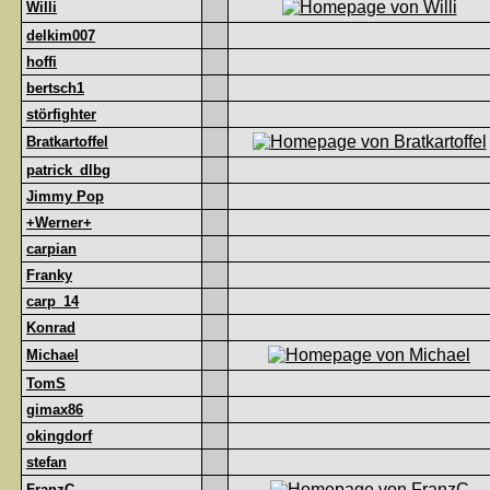
Willi
delkim007
hoffi
bertsch1
störfighter
Bratkartoffel
patrick_dlbg
Jimmy Pop
+Werner+
carpian
Franky
carp_14
Konrad
Michael
TomS
gimax86
okingdorf
stefan
FranzC