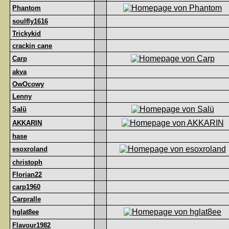
Phantom
soulfly1616
Trickykid
crackin cane
Carp
akva
OwOcowy
Lenny
Salü
AKKARIN
hase
esoxroland
christoph
Florian22
carp1960
Carpralle
hglat8ee
Flavour1982