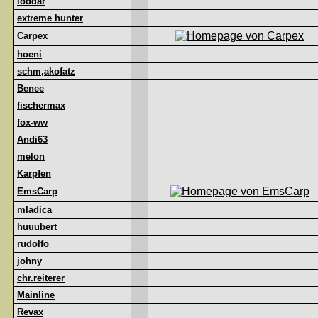
loddar
extreme hunter
Carpex
hoeni
schm,akofatz
Benee
fischermax
fox-ww
Andi63
melon
Karpfen
EmsCarp
mladica
huuubert
rudolfo
johny
chr.reiterer
Mainline
Revax