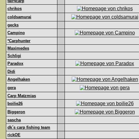
fair4carp
chrikos
coldsamurai
gecks
Campino
*Carphunter
Maximedes
Schligi
Paradox
Didi
Angelhaken
gera
Carp Matzmias
boilie26
Biggeron
sascha
dk´s carp fishing team
rickOE