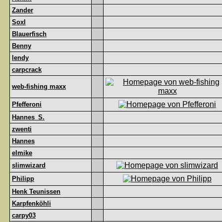
Zander
Soxl
Blauerfisch
Benny
lendy
carpcrack
web-fishing maxx
Pfefferoni
Hannes_S.
zwenti
Hannes
elmike
slimwizard
Philipp
Henk Teunissen
Karpfenköhli
carpy03