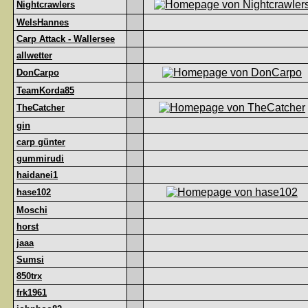
Nightcrawlers
WelsHannes
Carp Attack - Wallersee
allwetter
DonCarpo
TeamKorda85
TheCatcher
gin
carp günter
gummirudi
haidanei1
hase102
Moschi
horst
jaaa
Sumsi
850trx
frk1961