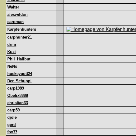
Walter
alexwildon
carpman
Karpfenhunters
carphunter21
drmr
Kuxi
Phil_Halibut
NeNo
hockeygott24
Der_Schuppi
carp1989
Obelix8888
christian33
carp59
djole
gerd
fox37