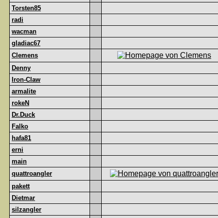
Torsten85
radi
wacman
gladiac67
Clemens
Denny
Iron-Claw
armalite
rokeN
Dr.Duck
Falko
hafa81
erni
main
quattroangler
pakett
Dietmar
silzangler