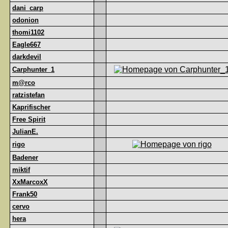
dani_carp
odonion
thomi1102
Eagle667
darkdevil
Carphunter_1
m@rco
ratzistefan
Kaprifischer
Free Spirit
JulianE.
rigo
Badener
miktif
XxMarcoxX
Frank50
cervo
hera