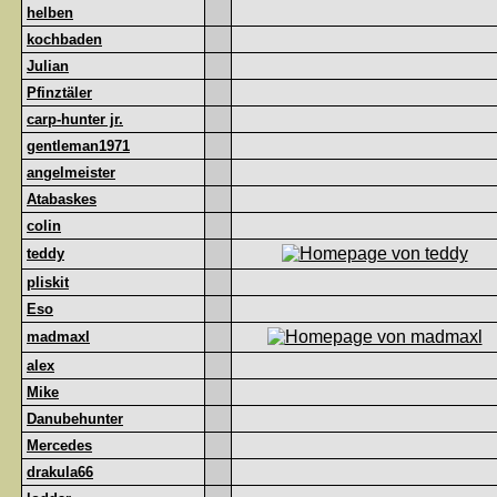
helben
kochbaden
Julian
Pfinztäler
carp-hunter jr.
gentleman1971
angelmeister
Atabaskes
colin
teddy
pliskit
Eso
madmaxl
alex
Mike
Danubehunter
Mercedes
drakula66