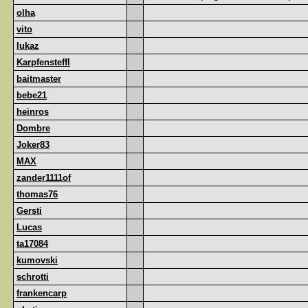
olha
vito
lukaz
Karpfensteffl
baitmaster
bebe21
heinros
Dombre
Joker83
MAX
zander1111of
thomas76
Gersti
Lucas
ta17084
kumovski
schrotti
frankencarp