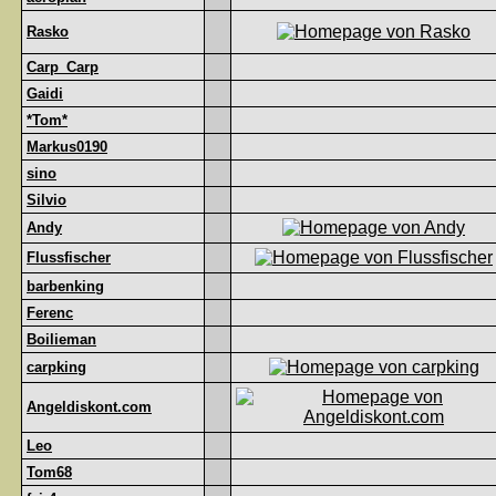
Rasko
Carp_Carp
Gaidi
*Tom*
Markus0190
sino
Silvio
Andy
Flussfischer
barbenking
Ferenc
Boilieman
carpking
Angeldiskont.com
Leo
Tom68