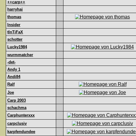
++carp++
harryhai
thomas
Insider
tInTiFaX
schotter
Lucky1984
wurmmatcher
-det-
Andy 1
Andi84
Ralf
Joe
Carp 2003
schachma
Carphunterxxx
carpclusiv
karpfendundee