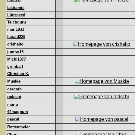
lastramie
Litespeed
Teichguru
mari1933
harald226
crishalto
jumbo15
Michl1977
grimbart
Christian K.
Muskie
dergmb
redschi
mario
44magnum
pascal
Rottenmeier
Chris