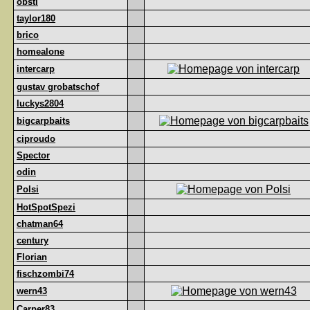
obsti
taylor180
brico
homealone
intercarp
gustav grobatschof
luckys2804
bigcarpbaits
ciproudo
Spector
odin
Polsi
HotSpotSpezi
chatman64
century
Florian
fischzombi74
wern43
Carper83