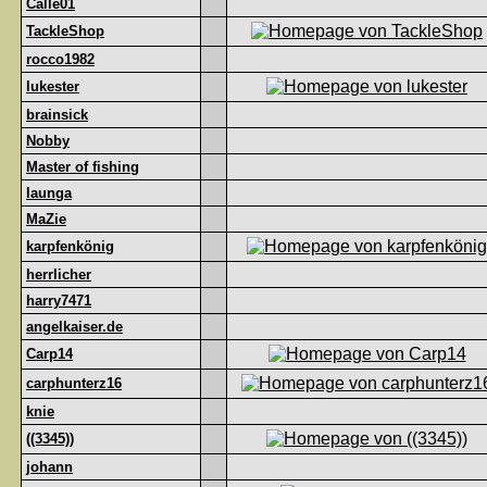
Calle01
TackleShop
rocco1982
lukester
brainsick
Nobby
Master of fishing
launga
MaZie
karpfenkönig
herrlicher
harry7471
angelkaiser.de
Carp14
carphunterz16
knie
((3345))
johann