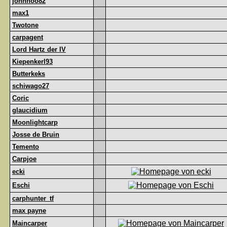
johnhoo82
max1
Twotone
carpagent
Lord Hartz der IV
Kiepenkerl93
Butterkeks
schiwago27
Coric
glaucidium
Moonlightcarp
Josse de Bruin
Temento
Carpjoe
ecki
Eschi
carphunter_tf
max payne
Maincarper