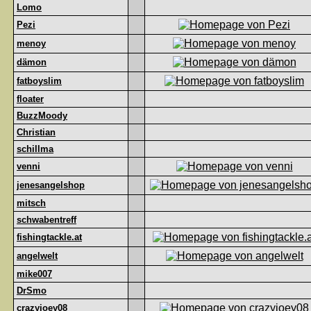
Lomo
Pezi
menoy
dämon
fatboyslim
floater
BuzzMoody
Christian
schillma
venni
jenesangelshop
mitsch
schwabentreff
fishingtackle.at
angelwelt
mike007
DrSmo
crazyjoey08