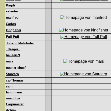
Karpfi
valentin
manfred
Carlos
kingfisher
Full Pull
Johann Mahrhofer
_Gregor_
hauser69
mais
master-cheef
Starcarp
cw-Thomas
sami
fancimann
mrrobbie
Carpmaster
Achim