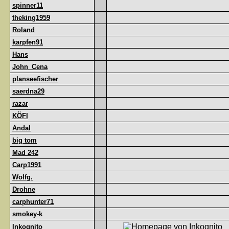
spinner11
theking1959
Roland
karpfen91
Hans
John_Cena
planseefischer
saerdna29
razar
KÖFI
Andal
big tom
Mad 242
Carp1991
Wolfg.
Drohne
carphunter71
smokey-k
Inkognito