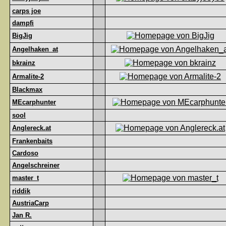
carps joe
dampfi
BigJig
Angelhaken_at
bkrainz
Armalite-2
Blackmax
MEcarphunter
sool
Anglereck.at
Frankenbaits
Cardoso
Angelschreiner
master_t
riddik
AustriaCarp
Jan R.