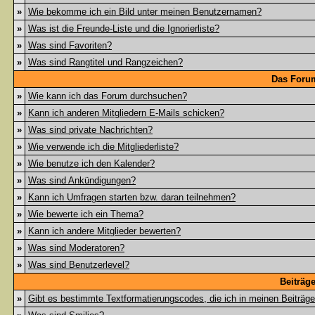
»
Wie bekomme ich ein Bild unter meinen Benutzernamen?
»
Was ist die Freunde-Liste und die Ignorierliste?
»
Was sind Favoriten?
»
Was sind Rangtitel und Rangzeichen?
Das Foru
»
Wie kann ich das Forum durchsuchen?
»
Kann ich anderen Mitgliedern E-Mails schicken?
»
Was sind private Nachrichten?
»
Wie verwende ich die Mitgliederliste?
»
Wie benutze ich den Kalender?
»
Was sind Ankündigungen?
»
Kann ich Umfragen starten bzw. daran teilnehmen?
»
Wie bewerte ich ein Thema?
»
Kann ich andere Mitglieder bewerten?
»
Was sind Moderatoren?
»
Was sind Benutzerlevel?
Beiträg
»
Gibt es bestimmte Textformatierungscodes, die ich in meinen Beiträg