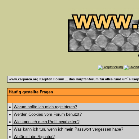
www.carparea.org Karpfen Forum ... das Karpfenforum für alles rund um`s Karp
Häufig gestellte Fragen
»
Warum sollte ich mich registrieren?
»
Werden Cookies vom Forum benutzt?
»
Wie kann ich mein Profil bearbeiten?
»
Was kann ich tun, wenn ich mein Passwort vergessen habe?
»
Wofür ist die Signatur?