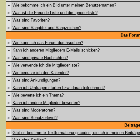
»
Wie bekomme ich ein Bild unter meinen Benutzernamen?
»
Was ist die Freunde-Liste und die Ignorierliste?
»
Was sind Favoriten?
»
Was sind Rangtitel und Rangzeichen?
Das Foru
»
Wie kann ich das Forum durchsuchen?
»
Kann ich anderen Mitgliedern E-Mails schicken?
»
Was sind private Nachrichten?
»
Wie verwende ich die Mitgliederliste?
»
Wie benutze ich den Kalender?
»
Was sind Ankündigungen?
»
Kann ich Umfragen starten bzw. daran teilnehmen?
»
Wie bewerte ich ein Thema?
»
Kann ich andere Mitglieder bewerten?
»
Was sind Moderatoren?
»
Was sind Benutzerlevel?
Beiträg
»
Gibt es bestimmte Textformatierungscodes, die ich in meinen Beiträg