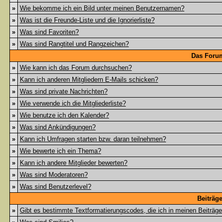
»
Wie bekomme ich ein Bild unter meinen Benutzernamen?
»
Was ist die Freunde-Liste und die Ignorierliste?
»
Was sind Favoriten?
»
Was sind Rangtitel und Rangzeichen?
Das Foru
»
Wie kann ich das Forum durchsuchen?
»
Kann ich anderen Mitgliedern E-Mails schicken?
»
Was sind private Nachrichten?
»
Wie verwende ich die Mitgliederliste?
»
Wie benutze ich den Kalender?
»
Was sind Ankündigungen?
»
Kann ich Umfragen starten bzw. daran teilnehmen?
»
Wie bewerte ich ein Thema?
»
Kann ich andere Mitglieder bewerten?
»
Was sind Moderatoren?
»
Was sind Benutzerlevel?
Beiträg
»
Gibt es bestimmte Textformatierungscodes, die ich in meinen Beiträg