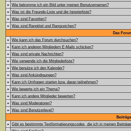
»
Wie bekomme ich ein Bild unter meinen Benutzernamen?
»
Was ist die Freunde-Liste und die Ignorierliste?
»
Was sind Favoriten?
»
Was sind Rangtitel und Rangzeichen?
Das Foru
»
Wie kann ich das Forum durchsuchen?
»
Kann ich anderen Mitgliedern E-Mails schicken?
»
Was sind private Nachrichten?
»
Wie verwende ich die Mitgliederliste?
»
Wie benutze ich den Kalender?
»
Was sind Ankündigungen?
»
Kann ich Umfragen starten bzw. daran teilnehmen?
»
Wie bewerte ich ein Thema?
»
Kann ich andere Mitglieder bewerten?
»
Was sind Moderatoren?
»
Was sind Benutzerlevel?
Beiträg
»
Gibt es bestimmte Textformatierungscodes, die ich in meinen Beiträg