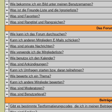
»
Wie bekomme ich ein Bild unter meinen Benutzernamen?
»
Was ist die Freunde-Liste und die Ignorierliste?
»
Was sind Favoriten?
»
Was sind Rangtitel und Rangzeichen?
Das Foru
»
Wie kann ich das Forum durchsuchen?
»
Kann ich anderen Mitgliedern E-Mails schicken?
»
Was sind private Nachrichten?
»
Wie verwende ich die Mitgliederliste?
»
Wie benutze ich den Kalender?
»
Was sind Ankündigungen?
»
Kann ich Umfragen starten bzw. daran teilnehmen?
»
Wie bewerte ich ein Thema?
»
Kann ich andere Mitglieder bewerten?
»
Was sind Moderatoren?
»
Was sind Benutzerlevel?
Beiträg
»
Gibt es bestimmte Textformatierungscodes, die ich in meinen Beiträg