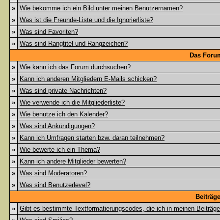
»
Wie bekomme ich ein Bild unter meinen Benutzernamen?
»
Was ist die Freunde-Liste und die Ignorierliste?
»
Was sind Favoriten?
»
Was sind Rangtitel und Rangzeichen?
Das Foru
»
Wie kann ich das Forum durchsuchen?
»
Kann ich anderen Mitgliedern E-Mails schicken?
»
Was sind private Nachrichten?
»
Wie verwende ich die Mitgliederliste?
»
Wie benutze ich den Kalender?
»
Was sind Ankündigungen?
»
Kann ich Umfragen starten bzw. daran teilnehmen?
»
Wie bewerte ich ein Thema?
»
Kann ich andere Mitglieder bewerten?
»
Was sind Moderatoren?
»
Was sind Benutzerlevel?
Beiträg
»
Gibt es bestimmte Textformatierungscodes, die ich in meinen Beiträg