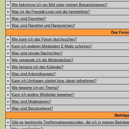
»
Wie bekomme ich ein Bild unter meinen Benutzernamen?
»
Was ist die Freunde-Liste und die Ignorierliste?
»
Was sind Favoriten?
»
Was sind Rangtitel und Rangzeichen?
Das Foru
»
Wie kann ich das Forum durchsuchen?
»
Kann ich anderen Mitgliedern E-Mails schicken?
»
Was sind private Nachrichten?
»
Wie verwende ich die Mitgliederliste?
»
Wie benutze ich den Kalender?
»
Was sind Ankündigungen?
»
Kann ich Umfragen starten bzw. daran teilnehmen?
»
Wie bewerte ich ein Thema?
»
Kann ich andere Mitglieder bewerten?
»
Was sind Moderatoren?
»
Was sind Benutzerlevel?
Beiträg
»
Gibt es bestimmte Textformatierungscodes, die ich in meinen Beiträg