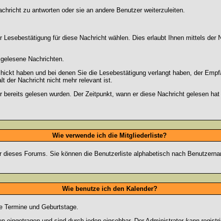
chricht zu antworten oder sie an andere Benutzer weiterzuleiten.
 Lesebestätigung für diese Nachricht wählen. Dies erlaubt Ihnen mittels de
d gelesene Nachrichten.
chickt haben und bei denen Sie die Lesebestätigung verlangt haben, der Emp
lt der Nachricht nicht mehr relevant ist.
 bereits gelesen wurden. Der Zeitpunkt, wann er diese Nachricht gelesen hat
Wie verwende ich die Mitgliederliste?
tzer dieses Forums. Sie können die Benutzerliste alphabetisch nach Benutzer
Wie benutze ich den Kalender?
te Termine und Geburtstage.
 eingetragen und sind durch jeden einsehbar. Der Administrator
kann
registr