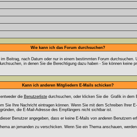
Wie kann ich das Forum durchsuchen?
 im Beitrag, nach Datum oder nur in einem bestimmten Forum durchsuchen. U
durchsuchen, in denen Sie die Berechtigung dazu haben - Sie können keine pri
Kann ich anderen Mitgliedern E-Mails schicken?
 entweder die
Benutzerliste
durchsuchen, oder klicken Sie die
Grafik in dem 
dem Sie Ihre Nachricht eintragen können. Wenn Sie mit dem Schreiben Ihrer E-M
gründen, die E-Mail-Adresse des Empfängers nicht sichtbar ist.
at dieser Benutzer angegeben, dass er keine E-Mails von anderen Benutzern er
m Thema an jemanden zu verschicken. Wenn Sie ein Thema anschauen, werden S