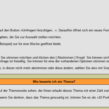
 den Button »Umfragen hinzufügen...«. Daraufhin öffnet sich ein neues Fens
geben, die Sie zur Auswahl stellen möchten.
eispiel) nur für eine Woche geöffnet bleibt.
e Sie stimmen möchten und klicken den [ Abstimmen ] Knopf. Sie können sich
frage ist freiwillig. Sie können für eine der vorhandenen Optionen stimmen 
 in dieser nicht mehr abstimmen oder diese ändern, wählen Sie also mit Sorg
Wie bewerte ich ein Thema?
f der Themenseite sehen, der Ihnen erlaubt dieses Thema mit einer Zahl zwi
er wenn Sie denken, dass das Thema grossartig ist, können Sie es als »10 Pu