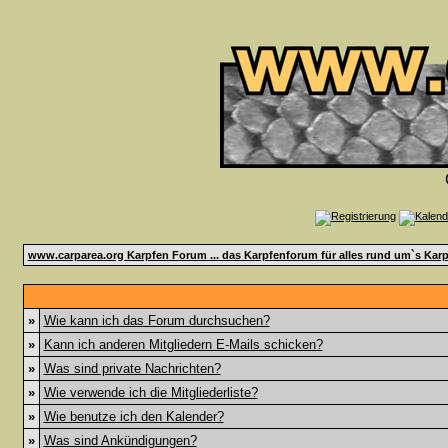
www.carparea.org Karpfen Forum ... das Karpfenforum für alles rund um`s Karp
»
Wie kann ich das Forum durchsuchen?
»
Kann ich anderen Mitgliedern E-Mails schicken?
»
Was sind private Nachrichten?
»
Wie verwende ich die Mitgliederliste?
»
Wie benutze ich den Kalender?
»
Was sind Ankündigungen?