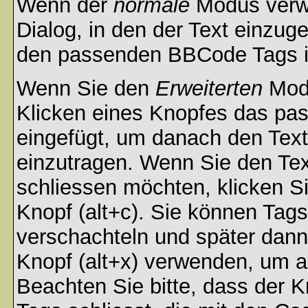
Wenn der
normale
Modus verwe
Dialog, in den der Text einzuge
den passenden BBCode Tags in 
Wenn Sie den
Erweiterten
Modu
Klicken eines Knopfes das pa
eingefügt, um danach den Text
einzutragen. Wenn Sie den Te
schliessen möchten, klicken S
Knopf (alt+c). Sie können Tag
verschachteln und später dan
Knopf (alt+x) verwenden, um al
Beachten Sie bitte, dass der Kn