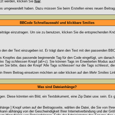
tzt werden, klicken Sie
hier
.
lies umgewandelt haben. Dazu müssen Sie beim Erstellen eines neuen Beitrags
BBCode Schnellauswahl und klickbare Smilies
Beiträge einzutragen. Um sie zu benutzen, klicken Sie die entsprechenden Knö
 den der Text einzugeben ist. Er trägt dann den Text mit den passenden BBCo
s Knopfes das passende beginnende Tag für den Code eingefügt, um danach d
les Tag schliessen
Knopf (alt+c). Sie können Tags im Erweiterten Modus auc
 Sie bitte, dass der Knopf 'Alle Tags schliessen' nur die Tags schliesst, di
 in Ihrem Beitrag einsetzen möchten an oder klicken auf den
Mehr Smilies
Link
Was sind Dateianhänge?
gen. Diese könnten ein Bild, ein Textdokument, eine Zip Datei usw. sein. Es 
änge ] Knopf unten auf der Beitragsseite, wählen die Datei, die Sie von Ihrem
kann abhängig von der Geschwindigkeit Ihrer Internetverbindung und der Gr