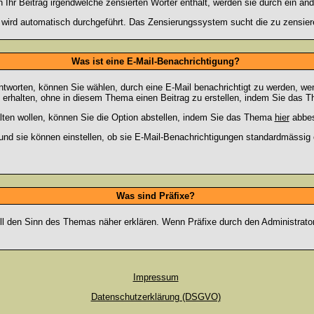
hr Beitrag irgendwelche zensierten Wörter enthält, werden sie durch ein and
n wird automatisch durchgeführt. Das Zensierungssystem sucht die zu zensier
Was ist eine E-Mail-Benachrichtigung?
worten, können Sie wählen, durch eine E-Mail benachrichtigt zu werden, we
erhalten, ohne in diesem Thema einen Beitrag zu erstellen, indem Sie das Th
ten wollen, können Sie die Option abstellen, indem Sie das Thema
hier
abbes
und sie können einstellen, ob sie E-Mail-Benachrichtigungen standardmässi
Was sind Präfixe?
oll den Sinn des Themas näher erklären. Wenn Präfixe durch den Administrato
Impressum
Datenschutzerklärung (DSGVO)