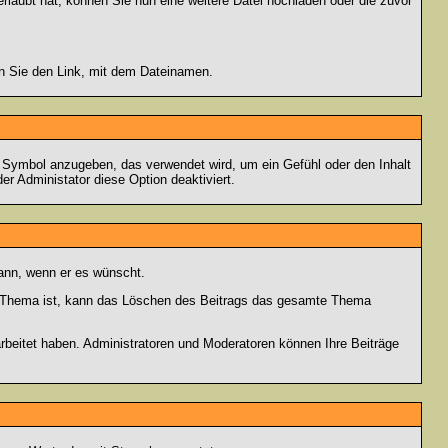
rlaubt hat, können Sie nun eine weitere Datei hochladen oder die zuvor
en Sie den Link, mit dem Dateinamen.
s Symbol anzugeben, das verwendet wird, um ein Gefühl oder den Inhalt
er Administator diese Option deaktiviert.
kann, wenn er es wünscht.
im Thema ist, kann das Löschen des Beitrags das gesamte Thema
rbeitet haben. Administratoren und Moderatoren können Ihre Beiträge