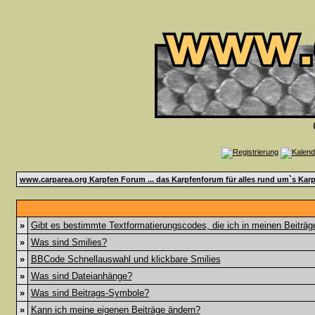
www.carparea.org Karpfen Forum ... das Karpfenforum für alles rund um`s Karp
»
Gibt es bestimmte Textformatierungscodes, die ich in meinen Beiträ
»
Was sind Smilies?
»
BBCode Schnellauswahl und klickbare Smilies
»
Was sind Dateianhänge?
»
Was sind Beitrags-Symbole?
»
Kann ich meine eigenen Beiträge ändern?