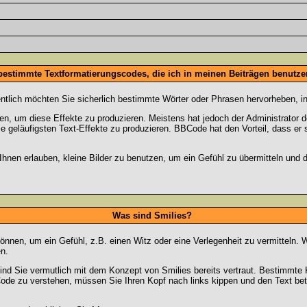
 bestimmte Textformatierungscodes, die ich in meinen Beiträgen benutz
entlich möchten Sie sicherlich bestimmte Wörter oder Phrasen hervorheben, in
 um diese Effekte zu produzieren. Meistens hat jedoch der Administrator
e geläufigsten Text-Effekte zu produzieren. BBCode hat den Vorteil, dass er 
e Ihnen erlauben, kleine Bilder zu benutzen, um ein Gefühl zu übermitteln und
Was sind Smilies?
en können, um ein Gefühl, z.B. einen Witz oder eine Verlegenheit zu vermittel
n.
ind Sie vermutlich mit dem Konzept von Smilies bereits vertraut. Bestimmt
ode zu verstehen, müssen Sie Ihren Kopf nach links kippen und den Text be