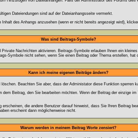
zum Hinzufügen von Dateianhängen. Falls der Administrator des Forums dies e
ültigen Dateiendungen sind auf der Dateianhangsseite vermerkt.
 Inhalt des Anhangs anzusehen (wenn er nicht bereits angezeigt wird), klick
Was sind Beitrags-Symbole?
Private Nachrichten aktivieren. Beitrags-Symbole erlauben Ihnen ein kleine
trags-Symbole nicht sehen, wenn Sie einen Beitrag oder Thema erstellen, hat d
Kann ich meine eigenen Beiträge ändern?
nd löschen. Beachten Sie aber, dass der Administator diese Funktion sperren 
in dem Beitrag, den Sie bearbeiten möchten. Wenn der Beitrag der einzige 
rscheinen, die andere Benutzer darauf hinweist, dass Sie Ihren Beitrag bea
haben erscheint dann möglicherweise nicht.
Warum werden in meinem Beitrag Worte zensiert?