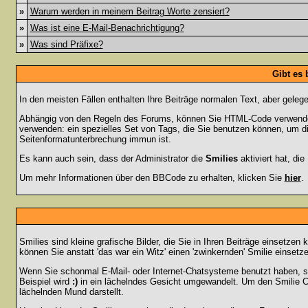
»
Warum werden in meinem Beitrag Worte zensiert?
»
Was ist eine E-Mail-Benachrichtigung?
»
Was sind Präfixe?
Gibt es
In den meisten Fällen enthalten Ihre Beiträge normalen Text, aber geleg
Abhängig von den Regeln des Forums, können Sie HTML-Code verwenden,
verwenden: ein spezielles Set von Tags, die Sie benutzen können, um di
Seitenformatunterbrechung immun ist.
Es kann auch sein, dass der Administrator die
Smilies
aktiviert hat, di
Um mehr Informationen über den BBCode zu erhalten, klicken Sie
hier
.
Smilies sind kleine grafische Bilder, die Sie in Ihren Beiträge einsetz
können Sie anstatt 'das war ein Witz' einen 'zwinkernden' Smilie einsetze
Wenn Sie schonmal E-Mail- oder Internet-Chatsysteme benutzt haben, s
Beispiel wird
:)
in ein lächelndes Gesicht umgewandelt. Um den Smilie C
lächelnden Mund darstellt.