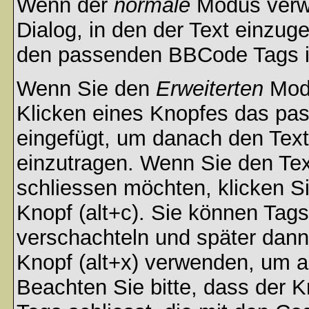
Wenn der
normale
Modus verwe
Dialog, in den der Text einzuge
den passenden BBCode Tags in 
Wenn Sie den
Erweiterten
Modu
Klicken eines Knopfes das pa
eingefügt, um danach den Text
einzutragen. Wenn Sie den Te
schliessen möchten, klicken S
Knopf (alt+c). Sie können Tag
verschachteln und später dan
Knopf (alt+x) verwenden, um al
Beachten Sie bitte, dass der Kn