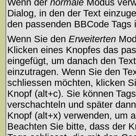
Wenn der
normale
Modus verwe
Dialog, in den der Text einzuge
den passenden BBCode Tags in 
Wenn Sie den
Erweiterten
Modu
Klicken eines Knopfes das pa
eingefügt, um danach den Text
einzutragen. Wenn Sie den Te
schliessen möchten, klicken S
Knopf (alt+c). Sie können Tag
verschachteln und später dan
Knopf (alt+x) verwenden, um al
Beachten Sie bitte, dass der Kn