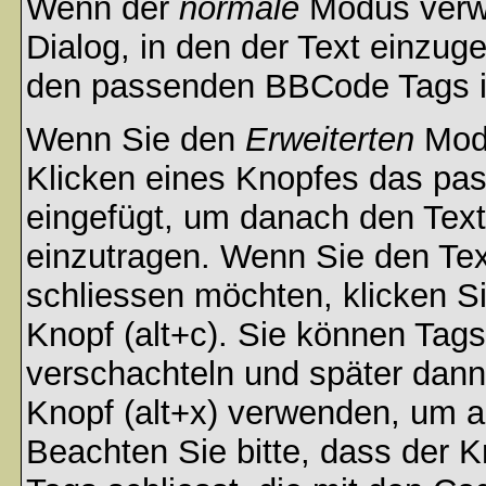
Wenn der
normale
Modus verwe
Dialog, in den der Text einzuge
den passenden BBCode Tags in 
Wenn Sie den
Erweiterten
Modu
Klicken eines Knopfes das pa
eingefügt, um danach den Text
einzutragen. Wenn Sie den Te
schliessen möchten, klicken S
Knopf (alt+c). Sie können Tag
verschachteln und später dan
Knopf (alt+x) verwenden, um al
Beachten Sie bitte, dass der Kn