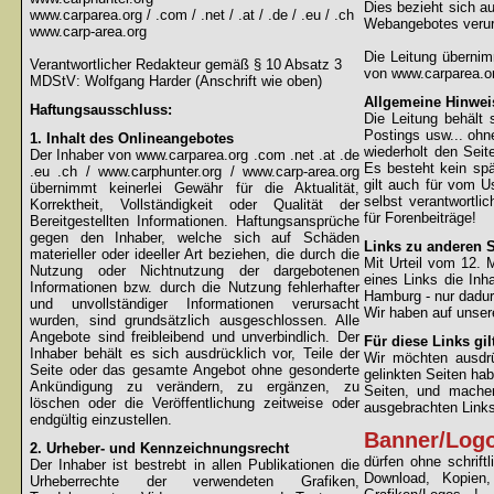
Dies bezieht sich au
www.carparea.org / .com / .net / .at / .de / .eu / .ch
Webangebotes verur
www.carp-area.org
Die Leitung überni
Verantwortlicher Redakteur gemäß § 10 Absatz 3
von www.carparea.or
MDStV: Wolfgang Harder (Anschrift wie oben)
Allgemeine Hinwei
Haftungsausschluss:
Die Leitung behält 
Postings usw... ohne
1. Inhalt des Onlineangebotes
wiederholt den Sei
Der Inhaber von www.carparea.org .com .net .at .de
Es besteht kein spä
.eu .ch / www.carphunter.org / www.carp-area.org
gilt auch für vom U
übernimmt keinerlei Gewähr für die Aktualität,
selbst verantwortli
Korrektheit, Vollständigkeit oder Qualität der
für Forenbeiträge!
Bereitgestellten Informationen. Haftungsansprüche
gegen den Inhaber, welche sich auf Schäden
Links zu anderen S
materieller oder ideeller Art beziehen, die durch die
Mit Urteil vom 12.
Nutzung oder Nichtnutzung der dargebotenen
eines Links die Inh
Informationen bzw. durch die Nutzung fehlerhafter
Hamburg - nur dadur
und unvollständiger Informationen verursacht
Wir haben auf unsere
wurden, sind grundsätzlich ausgeschlossen. Alle
Angebote sind freibleibend und unverbindlich. Der
Für diese Links gil
Inhaber behält es sich ausdrücklich vor, Teile der
Wir möchten ausdrüc
Seite oder das gesamte Angebot ohne gesonderte
gelinkten Seiten hab
Ankündigung zu verändern, zu ergänzen, zu
Seiten, und machen
löschen oder die Veröffentlichung zeitweise oder
ausgebrachten Links 
endgültig einzustellen.
Banner/Log
2. Urheber- und Kennzeichnungsrecht
dürfen ohne schrif
Der Inhaber ist bestrebt in allen Publikationen die
Download, Kopien
Urheberrechte der verwendeten Grafiken,