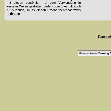
mit diesen persönlich, ist eine Verwendung in
keinster Weise gestattet. Jede Kopie (dies gilt auch
für Auszüge) muss diesen Urheberrechtsnachweis
enthalten.
Datensc
Forensoftware:
Burning B