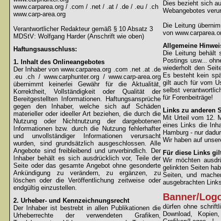
Dies bezieht sich au
www.carparea.org / .com / .net / .at / .de / .eu / .ch
Webangebotes verur
www.carp-area.org
Die Leitung überni
Verantwortlicher Redakteur gemäß § 10 Absatz 3
von www.carparea.or
MDStV: Wolfgang Harder (Anschrift wie oben)
Allgemeine Hinwei
Haftungsausschluss:
Die Leitung behält 
Postings usw... ohne
1. Inhalt des Onlineangebotes
wiederholt den Sei
Der Inhaber von www.carparea.org .com .net .at .de
Es besteht kein spä
.eu .ch / www.carphunter.org / www.carp-area.org
gilt auch für vom U
übernimmt keinerlei Gewähr für die Aktualität,
selbst verantwortli
Korrektheit, Vollständigkeit oder Qualität der
für Forenbeiträge!
Bereitgestellten Informationen. Haftungsansprüche
gegen den Inhaber, welche sich auf Schäden
Links zu anderen S
materieller oder ideeller Art beziehen, die durch die
Mit Urteil vom 12.
Nutzung oder Nichtnutzung der dargebotenen
eines Links die Inh
Informationen bzw. durch die Nutzung fehlerhafter
Hamburg - nur dadur
und unvollständiger Informationen verursacht
Wir haben auf unsere
wurden, sind grundsätzlich ausgeschlossen. Alle
Angebote sind freibleibend und unverbindlich. Der
Für diese Links gil
Inhaber behält es sich ausdrücklich vor, Teile der
Wir möchten ausdrüc
Seite oder das gesamte Angebot ohne gesonderte
gelinkten Seiten hab
Ankündigung zu verändern, zu ergänzen, zu
Seiten, und machen
löschen oder die Veröffentlichung zeitweise oder
ausgebrachten Links 
endgültig einzustellen.
Banner/Log
2. Urheber- und Kennzeichnungsrecht
dürfen ohne schrif
Der Inhaber ist bestrebt in allen Publikationen die
Download, Kopien
Urheberrechte der verwendeten Grafiken,