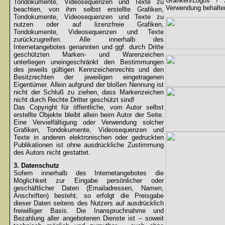
Grafiken/Logos !
Tondokumente, Videosequenzen und Texte zu
Verwendung behalten
beachten, von ihm selbst erstellte Grafiken,
Tondokumente, Videosequenzen und Texte zu
nutzen oder auf lizenzfreie Grafiken,
Tondokumente, Videosequenzen und Texte
zurückzugreifen. Alle innerhalb des
Internetangebotes genannten und ggf. durch Dritte
geschützten Marken- und Warenzeichen
unterliegen uneingeschränkt den Bestimmungen
des jeweils gültigen Kennzeichenrechts und den
Besitzrechten der jeweiligen eingetragenen
Eigentümer. Allein aufgrund der bloßen Nennung ist
nicht der Schluß zu ziehen, dass Markenzeichen
nicht durch Rechte Dritter geschützt sind!
Das Copyright für öffentliche, vom Autor selbst
erstellte Objekte bleibt allein beim Autor der Seite.
Eine Vervielfältigung oder Verwendung solcher
Grafiken, Tondokumente, Videosequenzen und
Texte in anderen elektronischen oder gedruckten
Publikationen ist ohne ausdrückliche Zustimmung
des Autors nicht gestattet.
3. Datenschutz
Sofern innerhalb des Internetangebotes die
Möglichkeit zur Eingabe persönlicher oder
geschäftlicher Daten (Emailadressen, Namen,
Anschriften) besteht, so erfolgt die Preisgabe
dieser Daten seitens des Nutzers auf ausdrücklich
freiwilliger Basis. Die Inanspruchnahme und
Bezahlung aller angebotenen Dienste ist – soweit