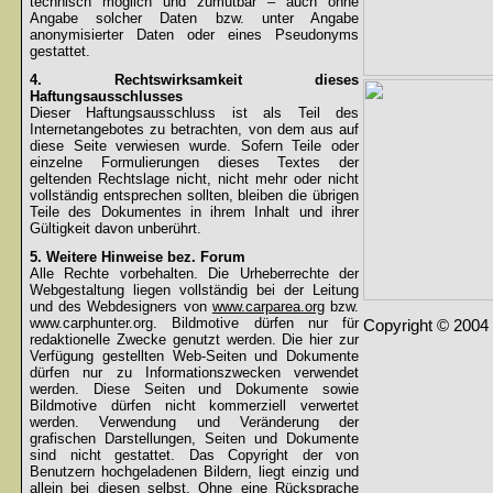
technisch möglich und zumutbar – auch ohne
Angabe solcher Daten bzw. unter Angabe
anonymisierter Daten oder eines Pseudonyms
gestattet.
4. Rechtswirksamkeit dieses
Haftungsausschlusses
Dieser Haftungsausschluss ist als Teil des
Internetangebotes zu betrachten, von dem aus auf
diese Seite verwiesen wurde. Sofern Teile oder
einzelne Formulierungen dieses Textes der
geltenden Rechtslage nicht, nicht mehr oder nicht
vollständig entsprechen sollten, bleiben die übrigen
Teile des Dokumentes in ihrem Inhalt und ihrer
Gültigkeit davon unberührt.
5. Weitere Hinweise bez. Forum
Alle Rechte vorbehalten. Die Urheberrechte der
Webgestaltung liegen vollständig bei der Leitung
und des Webdesigners von
www.carparea.org
bzw.
www.carphunter.org. Bildmotive dürfen nur für
Copyright © 2004 
redaktionelle Zwecke genutzt werden. Die hier zur
Verfügung gestellten Web-Seiten und Dokumente
dürfen nur zu Informationszwecken verwendet
werden. Diese Seiten und Dokumente sowie
Bildmotive dürfen nicht kommerziell verwertet
werden. Verwendung und Veränderung der
grafischen Darstellungen, Seiten und Dokumente
sind nicht gestattet. Das Copyright der von
Benutzern hochgeladenen Bildern, liegt einzig und
allein bei diesen selbst. Ohne eine Rücksprache