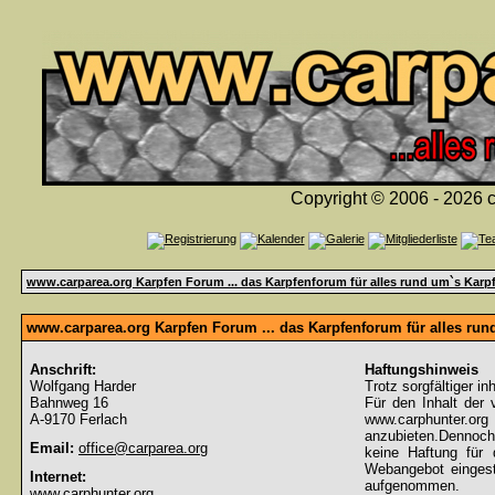
Copyright © 2006 - 2026 c
www.carparea.org Karpfen Forum ... das Karpfenforum für alles rund um`s Karp
www.carparea.org Karpfen Forum ... das Karpfenforum für alles ru
Anschrift:
Haftungshinweis
Wolfgang Harder
Trotz sorgfältiger in
Bahnweg 16
Für den Inhalt der 
A-9170 Ferlach
www.carphunter.org 
anzubieten.Dennoch
Email:
office@carparea.org
keine Haftung für d
Webangebot eingeste
Internet:
aufgenommen.
www.carphunter.org