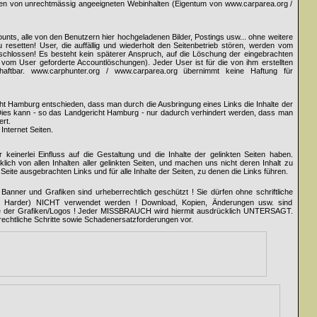
tten von unrechtmässig angeeigneten Webinhalten (Eigentum von www.carparea.org /
counts, alle von den Benutzern hier hochgeladenen Bilder, Postings usw... ohne weitere
resetten! User, die auffällig und wiederholt den Seitenbetrieb stören, werden vom
hlossen! Es besteht kein späterer Anspruch, auf die Löschung der eingebrachten
ür vom User geforderte Accountlöschungen). Jeder User ist für die von ihm erstellten
 haftbar. www.carphunter.org / www.carparea.org übernimmt keine Haftung für
cht Hamburg entschieden, dass man durch die Ausbringung eines Links die Inhalte der
. Dies kann - so das Landgericht Hamburg - nur dadurch verhindert werden, dass man
ert.
Internet Seiten.
keinerlei Einfluss auf die Gestaltung und die Inhalte der gelinkten Seiten haben.
lich von allen Inhalten aller gelinkten Seiten, und machen uns nicht deren Inhalt zu
r Seite ausgebrachten Links und für alle Inhalte der Seiten, zu denen die Links führen.
Banner und Grafiken sind urheberrechtlich geschützt ! Sie dürfen ohne schriftliche
ng Harder) NICHT verwendet werden ! Download, Kopien, Änderungen usw. sind
ile der Grafiken/Logos ! Jeder MISSBRAUCH wird hiermit ausdrücklich UNTERSAGT.
rechtliche Schritte sowie Schadenersatzforderungen vor.