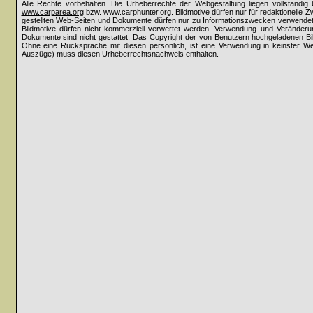
Alle Rechte vorbehalten. Die Urheberrechte der Webgestaltung liegen vollständi
www.carparea.org
bzw. www.carphunter.org. Bildmotive dürfen nur für redaktionelle 
gestellten Web-Seiten und Dokumente dürfen nur zu Informationszwecken verwende
Bildmotive dürfen nicht kommerziell verwertet werden. Verwendung und Veränderun
Dokumente sind nicht gestattet. Das Copyright der von Benutzern hochgeladenen Bilder
Ohne eine Rücksprache mit diesen persönlich, ist eine Verwendung in keinster Weis
Auszüge) muss diesen Urheberrechtsnachweis enthalten.