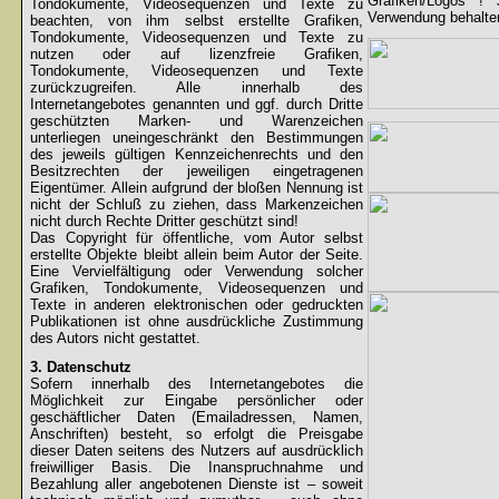
Grafiken/Logos !
Tondokumente, Videosequenzen und Texte zu
Verwendung behalten
beachten, von ihm selbst erstellte Grafiken,
Tondokumente, Videosequenzen und Texte zu
nutzen oder auf lizenzfreie Grafiken,
Tondokumente, Videosequenzen und Texte
zurückzugreifen. Alle innerhalb des
Internetangebotes genannten und ggf. durch Dritte
geschützten Marken- und Warenzeichen
unterliegen uneingeschränkt den Bestimmungen
des jeweils gültigen Kennzeichenrechts und den
Besitzrechten der jeweiligen eingetragenen
Eigentümer. Allein aufgrund der bloßen Nennung ist
nicht der Schluß zu ziehen, dass Markenzeichen
nicht durch Rechte Dritter geschützt sind!
Das Copyright für öffentliche, vom Autor selbst
erstellte Objekte bleibt allein beim Autor der Seite.
Eine Vervielfältigung oder Verwendung solcher
Grafiken, Tondokumente, Videosequenzen und
Texte in anderen elektronischen oder gedruckten
Publikationen ist ohne ausdrückliche Zustimmung
des Autors nicht gestattet.
3. Datenschutz
Sofern innerhalb des Internetangebotes die
Möglichkeit zur Eingabe persönlicher oder
geschäftlicher Daten (Emailadressen, Namen,
Anschriften) besteht, so erfolgt die Preisgabe
dieser Daten seitens des Nutzers auf ausdrücklich
freiwilliger Basis. Die Inanspruchnahme und
Bezahlung aller angebotenen Dienste ist – soweit