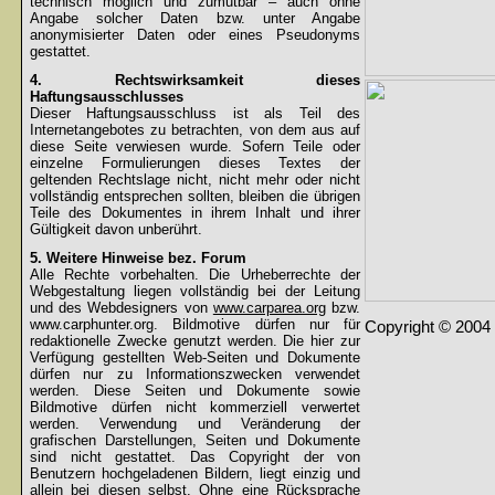
technisch möglich und zumutbar – auch ohne
Angabe solcher Daten bzw. unter Angabe
anonymisierter Daten oder eines Pseudonyms
gestattet.
4. Rechtswirksamkeit dieses
Haftungsausschlusses
Dieser Haftungsausschluss ist als Teil des
Internetangebotes zu betrachten, von dem aus auf
diese Seite verwiesen wurde. Sofern Teile oder
einzelne Formulierungen dieses Textes der
geltenden Rechtslage nicht, nicht mehr oder nicht
vollständig entsprechen sollten, bleiben die übrigen
Teile des Dokumentes in ihrem Inhalt und ihrer
Gültigkeit davon unberührt.
5. Weitere Hinweise bez. Forum
Alle Rechte vorbehalten. Die Urheberrechte der
Webgestaltung liegen vollständig bei der Leitung
und des Webdesigners von
www.carparea.org
bzw.
www.carphunter.org. Bildmotive dürfen nur für
Copyright © 2004 
redaktionelle Zwecke genutzt werden. Die hier zur
Verfügung gestellten Web-Seiten und Dokumente
dürfen nur zu Informationszwecken verwendet
werden. Diese Seiten und Dokumente sowie
Bildmotive dürfen nicht kommerziell verwertet
werden. Verwendung und Veränderung der
grafischen Darstellungen, Seiten und Dokumente
sind nicht gestattet. Das Copyright der von
Benutzern hochgeladenen Bildern, liegt einzig und
allein bei diesen selbst. Ohne eine Rücksprache