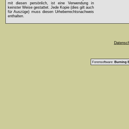
mit diesen persönlich, ist eine Verwendung in
keinster Weise gestattet. Jede Kopie (dies gilt auch
für Auszüge) muss diesen Urheberrechtsnachweis
enthalten.
Datensc
Forensoftware:
Burning B