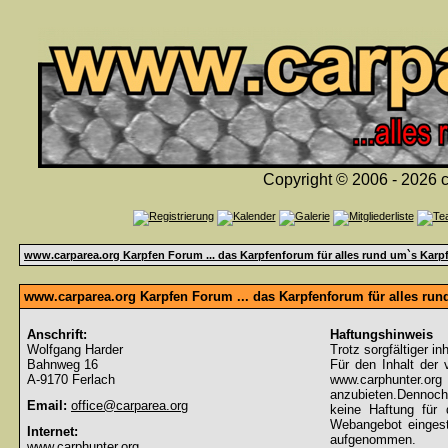
Copyright © 2006 - 2026 c
www.carparea.org Karpfen Forum ... das Karpfenforum für alles rund um`s Karp
www.carparea.org Karpfen Forum ... das Karpfenforum für alles ru
Anschrift:
Haftungshinweis
Wolfgang Harder
Trotz sorgfältiger in
Bahnweg 16
Für den Inhalt der 
A-9170 Ferlach
www.carphunter.org 
anzubieten.Dennoch
Email:
office@carparea.org
keine Haftung für d
Webangebot eingeste
Internet:
aufgenommen.
www.carphunter.org