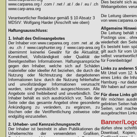
Dies bezieht sich au
www.carparea.org / .com / .net / .at / .de / .eu / .ch
Webangebotes verur
www.carp-area.org
Die Leitung überni
Verantwortlicher Redakteur gemäß § 10 Absatz 3
von www.carparea.or
MDStV: Wolfgang Harder (Anschrift wie oben)
Allgemeine Hinwei
Haftungsausschluss:
Die Leitung behält 
Postings usw... ohne
1. Inhalt des Onlineangebotes
wiederholt den Sei
Der Inhaber von www.carparea.org .com .net .at .de
Es besteht kein spä
.eu .ch / www.carphunter.org / www.carp-area.org
gilt auch für vom U
übernimmt keinerlei Gewähr für die Aktualität,
selbst verantwortli
Korrektheit, Vollständigkeit oder Qualität der
für Forenbeiträge!
Bereitgestellten Informationen. Haftungsansprüche
gegen den Inhaber, welche sich auf Schäden
Links zu anderen S
materieller oder ideeller Art beziehen, die durch die
Mit Urteil vom 12.
Nutzung oder Nichtnutzung der dargebotenen
eines Links die Inh
Informationen bzw. durch die Nutzung fehlerhafter
Hamburg - nur dadur
und unvollständiger Informationen verursacht
Wir haben auf unsere
wurden, sind grundsätzlich ausgeschlossen. Alle
Angebote sind freibleibend und unverbindlich. Der
Für diese Links gil
Inhaber behält es sich ausdrücklich vor, Teile der
Wir möchten ausdrüc
Seite oder das gesamte Angebot ohne gesonderte
gelinkten Seiten hab
Ankündigung zu verändern, zu ergänzen, zu
Seiten, und machen
löschen oder die Veröffentlichung zeitweise oder
ausgebrachten Links 
endgültig einzustellen.
Banner/Log
2. Urheber- und Kennzeichnungsrecht
dürfen ohne schrif
Der Inhaber ist bestrebt in allen Publikationen die
Download, Kopien
Urheberrechte der verwendeten Grafiken,