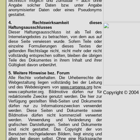
technisch möglich und zumutbar – auch ohne
Angabe solcher Daten bzw. unter Angabe
anonymisierter Daten oder eines Pseudonyms
gestattet.
4. Rechtswirksamkeit dieses
Haftungsausschlusses
Dieser Haftungsausschluss ist als Teil des
Internetangebotes zu betrachten, von dem aus auf
diese Seite verwiesen wurde. Sofern Teile oder
einzelne Formulierungen dieses Textes der
geltenden Rechtslage nicht, nicht mehr oder nicht
vollständig entsprechen sollten, bleiben die übrigen
Teile des Dokumentes in ihrem Inhalt und ihrer
Gültigkeit davon unberührt.
5. Weitere Hinweise bez. Forum
Alle Rechte vorbehalten. Die Urheberrechte der
Webgestaltung liegen vollständig bei der Leitung
und des Webdesigners von
www.carparea.org
bzw.
www.carphunter.org. Bildmotive dürfen nur für
Copyright © 2004 
redaktionelle Zwecke genutzt werden. Die hier zur
Verfügung gestellten Web-Seiten und Dokumente
dürfen nur zu Informationszwecken verwendet
werden. Diese Seiten und Dokumente sowie
Bildmotive dürfen nicht kommerziell verwertet
werden. Verwendung und Veränderung der
grafischen Darstellungen, Seiten und Dokumente
sind nicht gestattet. Das Copyright der von
Benutzern hochgeladenen Bildern, liegt einzig und
allein bei diesen selbst. Ohne eine Rücksprache