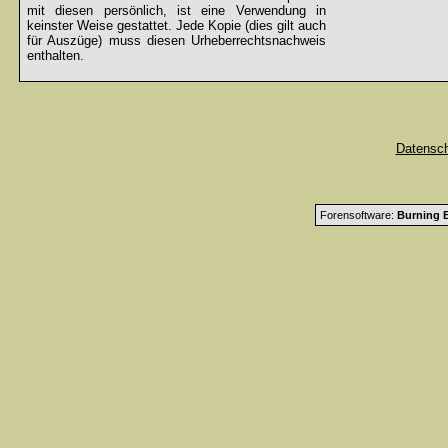
mit diesen persönlich, ist eine Verwendung in
keinster Weise gestattet. Jede Kopie (dies gilt auch
für Auszüge) muss diesen Urheberrechtsnachweis
enthalten.
Datensc
Forensoftware:
Burning B