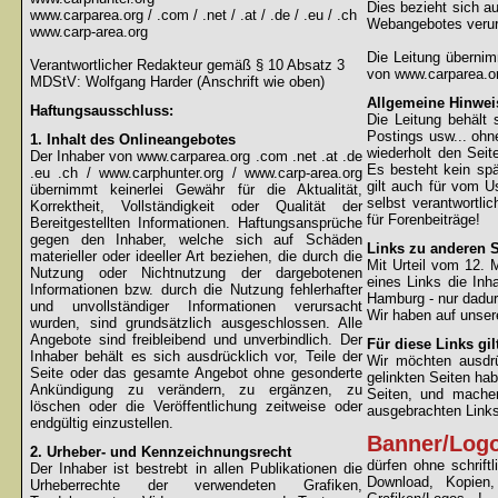
Dies bezieht sich au
www.carparea.org / .com / .net / .at / .de / .eu / .ch
Webangebotes verur
www.carp-area.org
Die Leitung überni
Verantwortlicher Redakteur gemäß § 10 Absatz 3
von www.carparea.or
MDStV: Wolfgang Harder (Anschrift wie oben)
Allgemeine Hinwei
Haftungsausschluss:
Die Leitung behält 
Postings usw... ohne
1. Inhalt des Onlineangebotes
wiederholt den Sei
Der Inhaber von www.carparea.org .com .net .at .de
Es besteht kein spä
.eu .ch / www.carphunter.org / www.carp-area.org
gilt auch für vom U
übernimmt keinerlei Gewähr für die Aktualität,
selbst verantwortli
Korrektheit, Vollständigkeit oder Qualität der
für Forenbeiträge!
Bereitgestellten Informationen. Haftungsansprüche
gegen den Inhaber, welche sich auf Schäden
Links zu anderen S
materieller oder ideeller Art beziehen, die durch die
Mit Urteil vom 12.
Nutzung oder Nichtnutzung der dargebotenen
eines Links die Inh
Informationen bzw. durch die Nutzung fehlerhafter
Hamburg - nur dadur
und unvollständiger Informationen verursacht
Wir haben auf unsere
wurden, sind grundsätzlich ausgeschlossen. Alle
Angebote sind freibleibend und unverbindlich. Der
Für diese Links gil
Inhaber behält es sich ausdrücklich vor, Teile der
Wir möchten ausdrüc
Seite oder das gesamte Angebot ohne gesonderte
gelinkten Seiten hab
Ankündigung zu verändern, zu ergänzen, zu
Seiten, und machen
löschen oder die Veröffentlichung zeitweise oder
ausgebrachten Links 
endgültig einzustellen.
Banner/Log
2. Urheber- und Kennzeichnungsrecht
dürfen ohne schrif
Der Inhaber ist bestrebt in allen Publikationen die
Download, Kopien
Urheberrechte der verwendeten Grafiken,