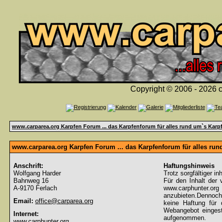
Copyright © 2006 - 2026 c
www.carparea.org Karpfen Forum ... das Karpfenforum für alles rund um`s Karp
www.carparea.org Karpfen Forum ... das Karpfenforum für alles ru
Anschrift:
Haftungshinweis
Wolfgang Harder
Trotz sorgfältiger in
Bahnweg 16
Für den Inhalt der 
A-9170 Ferlach
www.carphunter.org 
anzubieten.Dennoch
Email:
office@carparea.org
keine Haftung für d
Webangebot eingeste
Internet:
aufgenommen.
www.carphunter.org