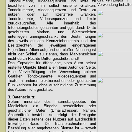
Grafiken/Logos !
Tondokumente, Videosequenzen und Texte zu
Verwendung behalten
beachten, von ihm selbst erstellte Grafiken,
Tondokumente, Videosequenzen und Texte zu
nutzen oder auf lizenzfreie Grafiken,
Tondokumente, Videosequenzen und Texte
zurückzugreifen. Alle innerhalb des
Internetangebotes genannten und ggf. durch Dritte
geschützten Marken- und Warenzeichen
unterliegen uneingeschränkt den Bestimmungen
des jeweils gültigen Kennzeichenrechts und den
Besitzrechten der jeweiligen eingetragenen
Eigentümer. Allein aufgrund der bloßen Nennung ist
nicht der Schluß zu ziehen, dass Markenzeichen
nicht durch Rechte Dritter geschützt sind!
Das Copyright für öffentliche, vom Autor selbst
erstellte Objekte bleibt allein beim Autor der Seite.
Eine Vervielfältigung oder Verwendung solcher
Grafiken, Tondokumente, Videosequenzen und
Texte in anderen elektronischen oder gedruckten
Publikationen ist ohne ausdrückliche Zustimmung
des Autors nicht gestattet.
3. Datenschutz
Sofern innerhalb des Internetangebotes die
Möglichkeit zur Eingabe persönlicher oder
geschäftlicher Daten (Emailadressen, Namen,
Anschriften) besteht, so erfolgt die Preisgabe
dieser Daten seitens des Nutzers auf ausdrücklich
freiwilliger Basis. Die Inanspruchnahme und
Bezahlung aller angebotenen Dienste ist – soweit