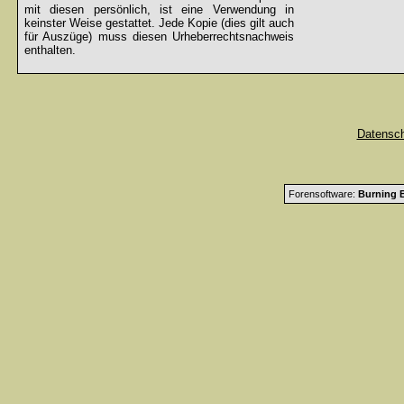
mit diesen persönlich, ist eine Verwendung in
keinster Weise gestattet. Jede Kopie (dies gilt auch
für Auszüge) muss diesen Urheberrechtsnachweis
enthalten.
Datensc
Forensoftware:
Burning B