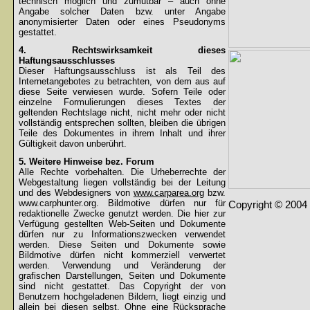
technisch möglich und zumutbar – auch ohne
Angabe solcher Daten bzw. unter Angabe
anonymisierter Daten oder eines Pseudonyms
gestattet.
4. Rechtswirksamkeit dieses
Haftungsausschlusses
Dieser Haftungsausschluss ist als Teil des
Internetangebotes zu betrachten, von dem aus auf
diese Seite verwiesen wurde. Sofern Teile oder
einzelne Formulierungen dieses Textes der
geltenden Rechtslage nicht, nicht mehr oder nicht
vollständig entsprechen sollten, bleiben die übrigen
Teile des Dokumentes in ihrem Inhalt und ihrer
Gültigkeit davon unberührt.
5. Weitere Hinweise bez. Forum
Alle Rechte vorbehalten. Die Urheberrechte der
Webgestaltung liegen vollständig bei der Leitung
und des Webdesigners von
www.carparea.org
bzw.
www.carphunter.org. Bildmotive dürfen nur für
Copyright © 2004 
redaktionelle Zwecke genutzt werden. Die hier zur
Verfügung gestellten Web-Seiten und Dokumente
dürfen nur zu Informationszwecken verwendet
werden. Diese Seiten und Dokumente sowie
Bildmotive dürfen nicht kommerziell verwertet
werden. Verwendung und Veränderung der
grafischen Darstellungen, Seiten und Dokumente
sind nicht gestattet. Das Copyright der von
Benutzern hochgeladenen Bildern, liegt einzig und
allein bei diesen selbst. Ohne eine Rücksprache