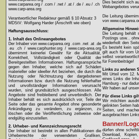
Dies bezieht sich au
www.carparea.org / .com / .net / .at / .de / .eu / .ch
Webangebotes verur
www.carp-area.org
Die Leitung überni
Verantwortlicher Redakteur gemäß § 10 Absatz 3
von www.carparea.or
MDStV: Wolfgang Harder (Anschrift wie oben)
Allgemeine Hinwei
Haftungsausschluss:
Die Leitung behält 
Postings usw... ohne
1. Inhalt des Onlineangebotes
wiederholt den Sei
Der Inhaber von www.carparea.org .com .net .at .de
Es besteht kein spä
.eu .ch / www.carphunter.org / www.carp-area.org
gilt auch für vom U
übernimmt keinerlei Gewähr für die Aktualität,
selbst verantwortli
Korrektheit, Vollständigkeit oder Qualität der
für Forenbeiträge!
Bereitgestellten Informationen. Haftungsansprüche
gegen den Inhaber, welche sich auf Schäden
Links zu anderen S
materieller oder ideeller Art beziehen, die durch die
Mit Urteil vom 12.
Nutzung oder Nichtnutzung der dargebotenen
eines Links die Inh
Informationen bzw. durch die Nutzung fehlerhafter
Hamburg - nur dadur
und unvollständiger Informationen verursacht
Wir haben auf unsere
wurden, sind grundsätzlich ausgeschlossen. Alle
Angebote sind freibleibend und unverbindlich. Der
Für diese Links gil
Inhaber behält es sich ausdrücklich vor, Teile der
Wir möchten ausdrüc
Seite oder das gesamte Angebot ohne gesonderte
gelinkten Seiten hab
Ankündigung zu verändern, zu ergänzen, zu
Seiten, und machen
löschen oder die Veröffentlichung zeitweise oder
ausgebrachten Links 
endgültig einzustellen.
Banner/Log
2. Urheber- und Kennzeichnungsrecht
dürfen ohne schrif
Der Inhaber ist bestrebt in allen Publikationen die
Download, Kopien
Urheberrechte der verwendeten Grafiken,