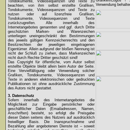
Grafiken/Logos !
Tondokumente, Videosequenzen und Texte zu
Verwendung behalten
beachten, von ihm selbst erstellte Grafiken,
Tondokumente, Videosequenzen und Texte zu
nutzen oder auf lizenzfreie Grafiken,
Tondokumente, Videosequenzen und Texte
zurückzugreifen. Alle innerhalb des
Internetangebotes genannten und ggf. durch Dritte
geschützten Marken- und Warenzeichen
unterliegen uneingeschränkt den Bestimmungen
des jeweils gültigen Kennzeichenrechts und den
Besitzrechten der jeweiligen eingetragenen
Eigentümer. Allein aufgrund der bloßen Nennung ist
nicht der Schluß zu ziehen, dass Markenzeichen
nicht durch Rechte Dritter geschützt sind!
Das Copyright für öffentliche, vom Autor selbst
erstellte Objekte bleibt allein beim Autor der Seite.
Eine Vervielfältigung oder Verwendung solcher
Grafiken, Tondokumente, Videosequenzen und
Texte in anderen elektronischen oder gedruckten
Publikationen ist ohne ausdrückliche Zustimmung
des Autors nicht gestattet.
3. Datenschutz
Sofern innerhalb des Internetangebotes die
Möglichkeit zur Eingabe persönlicher oder
geschäftlicher Daten (Emailadressen, Namen,
Anschriften) besteht, so erfolgt die Preisgabe
dieser Daten seitens des Nutzers auf ausdrücklich
freiwilliger Basis. Die Inanspruchnahme und
Bezahlung aller angebotenen Dienste ist – soweit