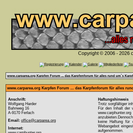
Copyright © 2006 - 2026 c
www.carparea.org Karpfen Forum ... das Karpfenforum für alles rund um`s Karp
www.carparea.org Karpfen Forum ... das Karpfenforum für alles ru
Anschrift:
Haftungshinweis
Wolfgang Harder
Trotz sorgfältiger in
Bahnweg 16
Für den Inhalt der 
A-9170 Ferlach
www.carphunter.org 
anzubieten.Dennoch
Email:
office@carparea.org
keine Haftung für d
Webangebot eingeste
Internet:
aufgenommen.
www.carphunter.org