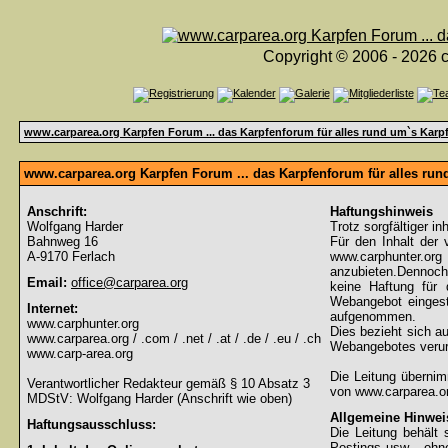
Copyright © 2006 - 2026 c
www.carparea.org Karpfen Forum ... das Karpfenforum für alles rund um`s Karp
www.carparea.org Karpfen Forum ... das Karpfenforum für alles ru
Anschrift:
Haftungshinweis
Wolfgang Harder
Trotz sorgfältiger in
Bahnweg 16
Für den Inhalt der 
A-9170 Ferlach
www.carphunter.org 
anzubieten.Dennoch
Email:
office@carparea.org
keine Haftung für d
Webangebot eingeste
Internet:
aufgenommen.
www.carphunter.org
Dies bezieht sich au
www.carparea.org / .com / .net / .at / .de / .eu / .ch
Webangebotes verur
www.carp-area.org
Die Leitung überni
Verantwortlicher Redakteur gemäß § 10 Absatz 3
von www.carparea.or
MDStV: Wolfgang Harder (Anschrift wie oben)
Allgemeine Hinwei
Haftungsausschluss:
Die Leitung behält 
Postings usw... ohne