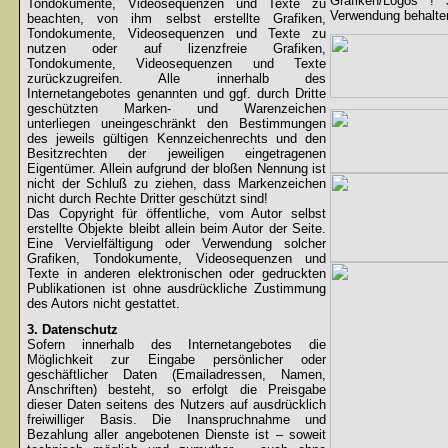
Grafiken/Logos !
Tondokumente, Videosequenzen und Texte zu
Verwendung behalten
beachten, von ihm selbst erstellte Grafiken,
Tondokumente, Videosequenzen und Texte zu
nutzen oder auf lizenzfreie Grafiken,
Tondokumente, Videosequenzen und Texte
zurückzugreifen. Alle innerhalb des
Internetangebotes genannten und ggf. durch Dritte
geschützten Marken- und Warenzeichen
unterliegen uneingeschränkt den Bestimmungen
des jeweils gültigen Kennzeichenrechts und den
Besitzrechten der jeweiligen eingetragenen
Eigentümer. Allein aufgrund der bloßen Nennung ist
nicht der Schluß zu ziehen, dass Markenzeichen
nicht durch Rechte Dritter geschützt sind!
Das Copyright für öffentliche, vom Autor selbst
erstellte Objekte bleibt allein beim Autor der Seite.
Eine Vervielfältigung oder Verwendung solcher
Grafiken, Tondokumente, Videosequenzen und
Texte in anderen elektronischen oder gedruckten
Publikationen ist ohne ausdrückliche Zustimmung
des Autors nicht gestattet.
3. Datenschutz
Sofern innerhalb des Internetangebotes die
Möglichkeit zur Eingabe persönlicher oder
geschäftlicher Daten (Emailadressen, Namen,
Anschriften) besteht, so erfolgt die Preisgabe
dieser Daten seitens des Nutzers auf ausdrücklich
freiwilliger Basis. Die Inanspruchnahme und
Bezahlung aller angebotenen Dienste ist – soweit