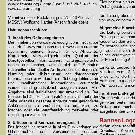
Dies bezieht sich au
www.carparea.org / .com / .net / .at / .de / .eu / .ch
Webangebotes verur
www.carp-area.org
Die Leitung überni
Verantwortlicher Redakteur gemäß § 10 Absatz 3
von www.carparea.or
MDStV: Wolfgang Harder (Anschrift wie oben)
Allgemeine Hinwei
Haftungsausschluss:
Die Leitung behält 
Postings usw... ohne
1. Inhalt des Onlineangebotes
wiederholt den Sei
Der Inhaber von www.carparea.org .com .net .at .de
Es besteht kein spä
.eu .ch / www.carphunter.org / www.carp-area.org
gilt auch für vom U
übernimmt keinerlei Gewähr für die Aktualität,
selbst verantwortli
Korrektheit, Vollständigkeit oder Qualität der
für Forenbeiträge!
Bereitgestellten Informationen. Haftungsansprüche
gegen den Inhaber, welche sich auf Schäden
Links zu anderen S
materieller oder ideeller Art beziehen, die durch die
Mit Urteil vom 12.
Nutzung oder Nichtnutzung der dargebotenen
eines Links die Inh
Informationen bzw. durch die Nutzung fehlerhafter
Hamburg - nur dadur
und unvollständiger Informationen verursacht
Wir haben auf unsere
wurden, sind grundsätzlich ausgeschlossen. Alle
Angebote sind freibleibend und unverbindlich. Der
Für diese Links gil
Inhaber behält es sich ausdrücklich vor, Teile der
Wir möchten ausdrüc
Seite oder das gesamte Angebot ohne gesonderte
gelinkten Seiten hab
Ankündigung zu verändern, zu ergänzen, zu
Seiten, und machen
löschen oder die Veröffentlichung zeitweise oder
ausgebrachten Links 
endgültig einzustellen.
Banner/Log
2. Urheber- und Kennzeichnungsrecht
dürfen ohne schrif
Der Inhaber ist bestrebt in allen Publikationen die
Download, Kopien
Urheberrechte der verwendeten Grafiken,