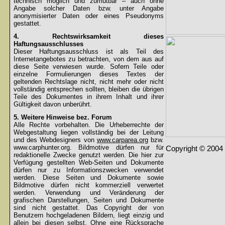
technisch möglich und zumutbar – auch ohne
Angabe solcher Daten bzw. unter Angabe
anonymisierter Daten oder eines Pseudonyms
gestattet.
4. Rechtswirksamkeit dieses
Haftungsausschlusses
Dieser Haftungsausschluss ist als Teil des
Internetangebotes zu betrachten, von dem aus auf
diese Seite verwiesen wurde. Sofern Teile oder
einzelne Formulierungen dieses Textes der
geltenden Rechtslage nicht, nicht mehr oder nicht
vollständig entsprechen sollten, bleiben die übrigen
Teile des Dokumentes in ihrem Inhalt und ihrer
Gültigkeit davon unberührt.
5. Weitere Hinweise bez. Forum
Alle Rechte vorbehalten. Die Urheberrechte der
Webgestaltung liegen vollständig bei der Leitung
und des Webdesigners von
www.carparea.org
bzw.
www.carphunter.org. Bildmotive dürfen nur für
Copyright © 2004 
redaktionelle Zwecke genutzt werden. Die hier zur
Verfügung gestellten Web-Seiten und Dokumente
dürfen nur zu Informationszwecken verwendet
werden. Diese Seiten und Dokumente sowie
Bildmotive dürfen nicht kommerziell verwertet
werden. Verwendung und Veränderung der
grafischen Darstellungen, Seiten und Dokumente
sind nicht gestattet. Das Copyright der von
Benutzern hochgeladenen Bildern, liegt einzig und
allein bei diesen selbst. Ohne eine Rücksprache