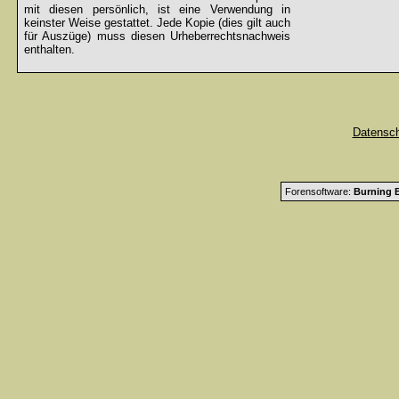
mit diesen persönlich, ist eine Verwendung in
keinster Weise gestattet. Jede Kopie (dies gilt auch
für Auszüge) muss diesen Urheberrechtsnachweis
enthalten.
Datensc
Forensoftware:
Burning B