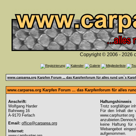
Copyright © 2006 - 2026 c
www.carparea.org Karpfen Forum ... das Karpfenforum für alles rund um`s Karp
www.carparea.org Karpfen Forum ... das Karpfenforum für alles ru
Anschrift:
Haftungshinweis
Wolfgang Harder
Trotz sorgfältiger in
Bahnweg 16
Für den Inhalt der 
A-9170 Ferlach
www.carphunter.org 
anzubieten.Dennoch
Email:
office@carparea.org
keine Haftung für d
Webangebot eingeste
Internet:
aufgenommen.
www.carphunter.org