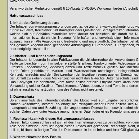
www.carp-area.org
Verantwortlicher Redakteur gemäß § 10 Absatz 3 MDStV: Wolfgang Harder (Anschrift 
Haftungsausschluss:
1. Inhalt des Onlineangebotes
Der Inhaber von www.carparea.org .com .net .at .de .eu .ch / www.carphunter.org / 
für die Aktualität, Korrektheit, Vollständigkeit oder Qualität der Bereitgestellten Info
welche sich auf Schäden materieller oder ideeller Art beziehen, die durch die 
Informationen bzw. durch die Nutzung fehlerhafter und unvollständiger Informati
ausgeschlossen. Alle Angebote sind freibleibend und unverbindlich. Der Inhaber behält 
das gesamte Angebot ohne gesonderte Ankündigung zu verändern, zu ergänzen, zu l
oder endgültig einzustellen.
2. Urheber- und Kennzeichnungsrecht
Der Inhaber ist bestrebt in allen Publikationen die Urheberrechte der verwendeten
Texte zu beachten, von ihm selbst erstellte Grafiken, Tondokumente, Videosequenz
Grafiken, Tondokumente, Videosequenzen und Texte zurückzugreifen. Alle innerhal
durch Dritte geschützten Marken- und Warenzeichen unterliegen uneingeschrän
Kennzeichenrechts und den Besitzrechten der jeweiligen eingetragenen Eigentümer. 
der Schluß zu ziehen, dass Markenzeichen nicht durch Rechte Dritter geschützt sind!
Das Copyright für öffentliche, vom Autor selbst erstellte Objekte bleibt allein bei
Verwendung solcher Grafiken, Tondokumente, Videosequenzen und Texte in anderen e
ist ohne ausdrückliche Zustimmung des Autors nicht gestattet.
3. Datenschutz
Sofern innerhalb des Internetangebotes die Möglichkeit zur Eingabe persönlicher
Namen, Anschriften) besteht, so erfolgt die Preisgabe dieser Daten seitens des Nutz
Inanspruchnahme und Bezahlung aller angebotenen Dienste ist – soweit technisc
solcher Daten bzw. unter Angabe anonymisierter Daten oder eines Pseudonyms gestat
4. Rechtswirksamkeit dieses Haftungsausschlusses
Dieser Haftungsausschluss ist als Teil des Internetangebotes zu betrachten, von dem
Teile oder einzelne Formulierungen dieses Textes der geltenden Rechtslage nicht, n
sollten, bleiben die übrigen Teile des Dokumentes in ihrem Inhalt und ihrer Gültigkeit d
5. Weitere Hinweise bez. Forum