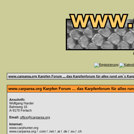
www.carparea.org Karpfen Forum ... das Karpfenforum für alles rund um`s Karp
www.carparea.org Karpfen Forum ... das Karpfenforum für alles ru
Anschrift:
Wolfgang Harder
Bahnweg 16
A-9170 Ferlach
Email:
office@carparea.org
Internet:
www.carphunter.org
www.carparea.org / .com / .net / .at / .de / .eu / .ch