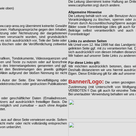
Die Leitung übernimmt keine Haftung an Dri
www.carphunter.org) durch andere.
wie oben)
Allgemeine Hinweise
Die Leitung behält sich vor, alle Benutzer-Ac
Vorankündigung zu löschen, sperren oder zu 
Forum durch Accountlöschung/Sperre ausgesc
www.carp-area.org übernimmt keinerlei Gewähr
Bilder sowie Forenbeiträge (dies gilt auch f
rmationen. Haftungsansprüche gegen den Inhaber,
Beiträge selbst verantwortlich und auch
Nutzung oder Nichtnutzung der dargebotenen
Forenbeiträge!
onen verursacht wurden, sind grundsätzlich
es sich ausdrücklich vor, Teile der Seite oder
Links zu anderen Seiten
öschen oder die Veröffentlichung zeitweise
Mit Urteil vom 12. Mai 1998 hat das Landgeri
gelinkten Seite ggf. mit zu verantworten hat
sich ausdrücklich von diesen Inhalten distanzi
Wir haben auf unserer Seite Links zu anderen 
 Grafiken, Tondokumente, Videosequenzen und
en und Texte zu nutzen oder auf lizenzfreie
Für diese Links gilt:
b des Internetangebotes genannten und ggf.
Wir möchten ausdrücklich betonen, dass wir 
kt den Bestimmungen des jeweils gültigen
Deshalb distanzieren wir uns hiermit ausdrück
Allein aufgrund der bloßen Nennung ist nicht
Eigen. Diese Erklärung gilt für alle auf unsere
m Autor der Seite. Eine Vervielfältigung oder
Banner/Logo:
Die unten gezeigten 
lektronischen oder gedruckten Publikationen
Zustimmung (mit Unterschrift von Wolfga
VERBOTEN !! Das gilt auch für einzelne Te
Bei unerlaubter Verwendung behalten wir uns 
 oder geschäftlicher Daten (Emailadressen,
ers auf ausdrücklich freiwilliger Basis. Die
h möglich und zumutbar – auch ohne Angabe
tet.
 aus auf diese Seite verwiesen wurde. Sofern
icht mehr oder nicht vollständig entsprechen
avon unberührt.