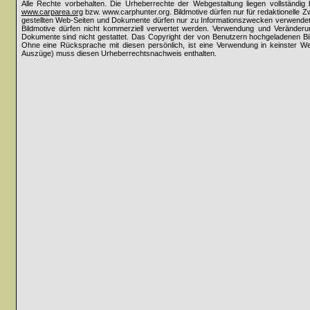
Alle Rechte vorbehalten. Die Urheberrechte der Webgestaltung liegen vollständi
www.carparea.org
bzw. www.carphunter.org. Bildmotive dürfen nur für redaktionelle 
gestellten Web-Seiten und Dokumente dürfen nur zu Informationszwecken verwende
Bildmotive dürfen nicht kommerziell verwertet werden. Verwendung und Veränderun
Dokumente sind nicht gestattet. Das Copyright der von Benutzern hochgeladenen Bilder
Ohne eine Rücksprache mit diesen persönlich, ist eine Verwendung in keinster Weis
Auszüge) muss diesen Urheberrechtsnachweis enthalten.