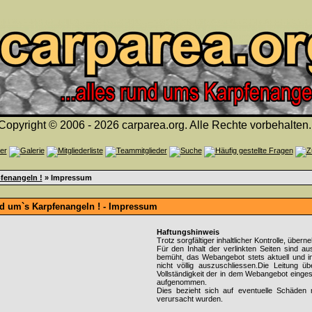
Copyright © 2006 - 2026 carparea.org. Alle Rechte vorbehalten.
fenangeln !
» Impressum
nd um`s Karpfenangeln ! - Impressum
Haftungshinweis
Trotz sorgfältiger inhaltlicher Kontrolle, über
Für den Inhalt der verlinkten Seiten sind au
bemüht, das Webangebot stets aktuell und inh
nicht völlig auszuschliessen.Die Leitung übe
Vollständigkeit der in dem Webangebot eingest
aufgenommen.
Dies bezieht sich auf eventuelle Schäden m
verursacht wurden.