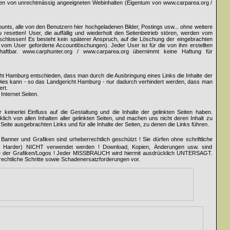
tten von unrechtmässig angeeigneten Webinhalten (Eigentum von www.carparea.org /
counts, alle von den Benutzern hier hochgeladenen Bilder, Postings usw... ohne weitere
resetten! User, die auffällig und wiederholt den Seitenbetrieb stören, werden vom
hlossen! Es besteht kein späterer Anspruch, auf die Löschung der eingebrachten
ür vom User geforderte Accountlöschungen). Jeder User ist für die von ihm erstellten
 haftbar. www.carphunter.org / www.carparea.org übernimmt keine Haftung für
cht Hamburg entschieden, dass man durch die Ausbringung eines Links die Inhalte der
. Dies kann - so das Landgericht Hamburg - nur dadurch verhindert werden, dass man
ert.
Internet Seiten.
keinerlei Einfluss auf die Gestaltung und die Inhalte der gelinkten Seiten haben.
lich von allen Inhalten aller gelinkten Seiten, und machen uns nicht deren Inhalt zu
r Seite ausgebrachten Links und für alle Inhalte der Seiten, zu denen die Links führen.
Banner und Grafiken sind urheberrechtlich geschützt ! Sie dürfen ohne schriftliche
ng Harder) NICHT verwendet werden ! Download, Kopien, Änderungen usw. sind
ile der Grafiken/Logos ! Jeder MISSBRAUCH wird hiermit ausdrücklich UNTERSAGT.
rechtliche Schritte sowie Schadenersatzforderungen vor.