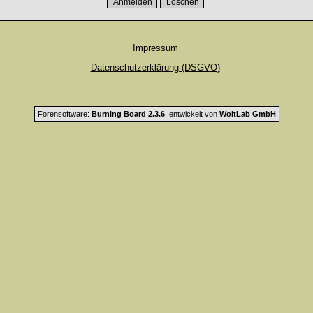
Impressum
Datenschutzerklärung (DSGVO)
Forensoftware:
Burning Board 2.3.6
, entwickelt von
WoltLab GmbH