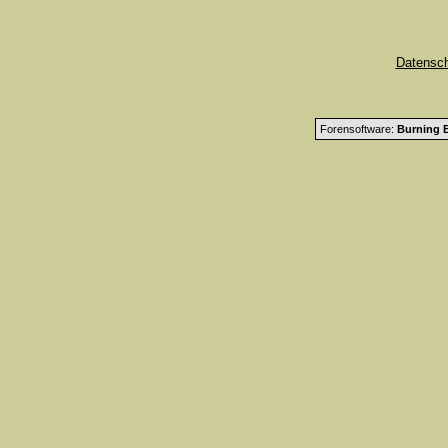
Datensc
Forensoftware:
Burning B