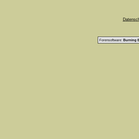
Datensc
Forensoftware:
Burning B