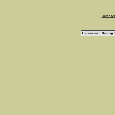
Datensc
Forensoftware:
Burning B