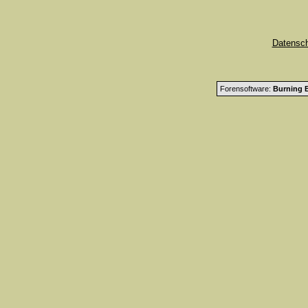
Datensc
Forensoftware:
Burning B