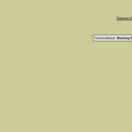
Datensc
Forensoftware:
Burning B