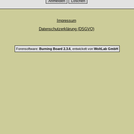
Impressum
Datenschutzerklärung (DSGVO)
Forensoftware:
Burning Board 2.3.6
, entwickelt von
WoltLab GmbH