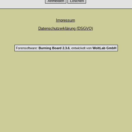
Impressum
Datenschutzerklärung (DSGVO)
Forensoftware:
Burning Board 2.3.6
, entwickelt von
WoltLab GmbH