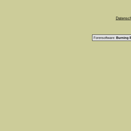
Datensc
Forensoftware:
Burning B