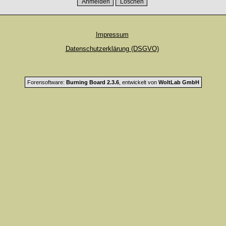
Impressum
Datenschutzerklärung (DSGVO)
Forensoftware:
Burning Board 2.3.6
, entwickelt von
WoltLab GmbH