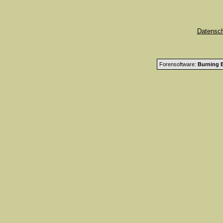
Datensc
Forensoftware:
Burning B